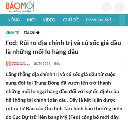
NÓNG
MỚI
VIDEO
CHỦ ĐỀ
#ASEAN Cup 2026
#Trí tuệ nhân tạo
#Mỹ - Iran
#Khám phá Việt Nam
KINH TẾ
TÀI CHÍNH
#Khám phá thế giới
Fed: Rủi ro địa chính trị và cú sốc giá dầu
là những mối lo hàng đầu
10/5/2026
Gốc
Căng thẳng địa chính trị và cú sốc giá dầu từ cuộc
xung đột tại Trung Đông đã vươn lên trở thành
những mối lo ngại hàng đầu đối với sự ổn định của
hệ thống tài chính toàn cầu. Đây là kết luận được
rút ra từ Báo cáo Ổn định Tài chính bán thường niên
do Cục Dự trữ liên bang Mỹ (Fed) công bố mới đây.