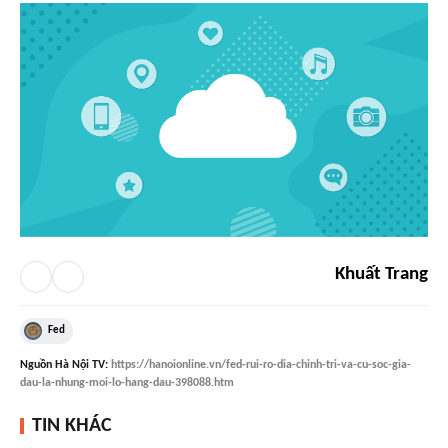
Khuất Trang
Fed
Nguồn
Hà Nội TV
:
https://hanoionline.vn/fed-rui-ro-dia-chinh-tri-va-cu-soc-gia-
dau-la-nhung-moi-lo-hang-dau-398088.htm
TIN KHÁC