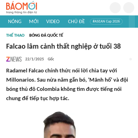
NÓNG
MỚI
VIDEO
CHỦ ĐỀ
#ASEAN Cup 2026
#Trí tuệ nhân tạo
#Mỹ - Iran
#Khám phá Việt Nam
THỂ THAO
BÓNG ĐÁ QUỐC TẾ
#Khám phá thế giới
Falcao lâm cảnh thất nghiệp ở tuổi 38
22/1/2025
Gốc
Radamel Falcao chính thức nói lời chia tay với
Millonarios. Sau nửa năm gắn bó, 'Mãnh hổ' và đội
bóng thủ đô Colombia không tìm được tiếng nói
chung để tiếp tục hợp tác.