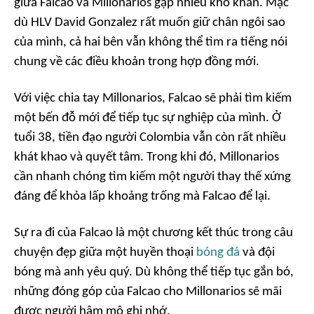
giữa Falcao và Millonarios gặp nhiều khó khăn. Mặc
dù HLV David Gonzalez rất muốn giữ chân ngôi sao
của mình, cả hai bên vẫn không thể tìm ra tiếng nói
chung về các điều khoản trong hợp đồng mới.
Với việc chia tay Millonarios, Falcao sẽ phải tìm kiếm
một bến đỗ mới để tiếp tục sự nghiệp của mình. Ở
tuổi 38, tiền đạo người Colombia vẫn còn rất nhiều
khát khao và quyết tâm. Trong khi đó, Millonarios
cần nhanh chóng tìm kiếm một người thay thế xứng
đáng để khỏa lấp khoảng trống mà Falcao để lại.
Sự ra đi của Falcao là một chương kết thúc trong câu
chuyện đẹp giữa một huyền thoại
bóng đá
và đội
bóng mà anh yêu quý. Dù không thể tiếp tục gắn bó,
những đóng góp của Falcao cho Millonarios sẽ mãi
được người hâm mộ ghi nhớ.