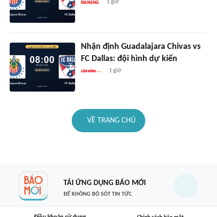
1 giờ
Nhận định Guadalajara Chivas vs
FC Dallas: đội hình dự kiến
1 giờ
VỀ TRANG CHỦ
TẢI ỨNG DỤNG BÁO MỚI
ĐỂ KHÔNG BỎ SÓT TIN TỨC