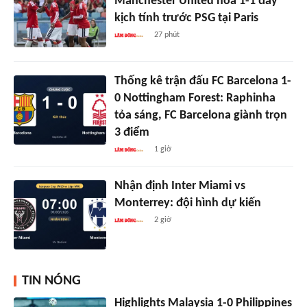
Manchester United hòa 1-1 đầy
kịch tính trước PSG tại Paris
27 phút
Thống kê trận đấu FC Barcelona 1-
0 Nottingham Forest: Raphinha
tỏa sáng, FC Barcelona giành trọn
3 điểm
1 giờ
Nhận định Inter Miami vs
Monterrey: đội hình dự kiến
2 giờ
TIN NÓNG
Highlights Malaysia 1-0 Philippines