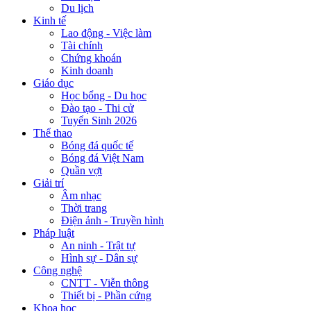
Du lịch
Kinh tế
Lao động - Việc làm
Tài chính
Chứng khoán
Kinh doanh
Giáo dục
Học bổng - Du học
Đào tạo - Thi cử
Tuyển Sinh 2026
Thể thao
Bóng đá quốc tế
Bóng đá Việt Nam
Quần vợt
Giải trí
Âm nhạc
Thời trang
Điện ảnh - Truyền hình
Pháp luật
An ninh - Trật tự
Hình sự - Dân sự
Công nghệ
CNTT - Viễn thông
Thiết bị - Phần cứng
Khoa học