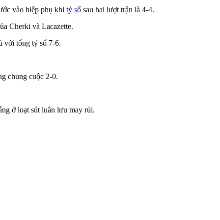
bước vào hiệp phụ khi
tỷ số
sau hai lượt trận là 4-4.
của Cherki và Lacazette.
 với tổng tỷ số 7-6.
ng chung cuộc 2-0.
ng ở loạt sút luân lưu may rủi.