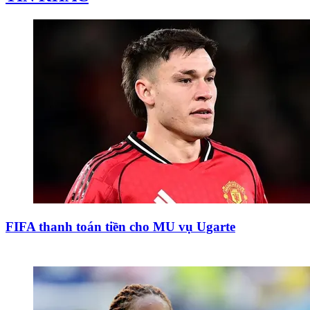
FIFA thanh toán tiền cho MU vụ Ugarte