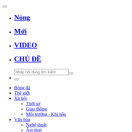
Nóng
Mới
VIDEO
CHỦ ĐỀ
Bóng đá
Thế giới
Xã hội
Thời sự
Giao thông
Môi trường - Khí hậu
Văn hóa
Nghệ thuật
Ẩm thực