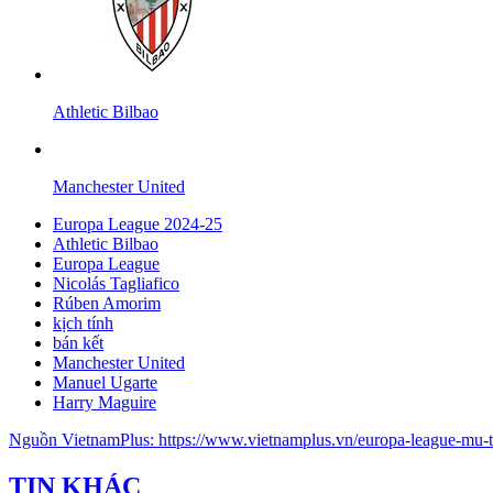
Athletic Bilbao
Manchester United
Europa League 2024-25
Athletic Bilbao
Europa League
Nicolás Tagliafico
Rúben Amorim
kịch tính
bán kết
Manchester United
Manuel Ugarte
Harry Maguire
Nguồn
VietnamPlus
:
https://www.vietnamplus.vn/europa-league-mu-t
TIN KHÁC