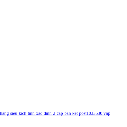
hang-sieu-kich-tinh-xac-dinh-2-cap-ban-ket-post1033530.vnp