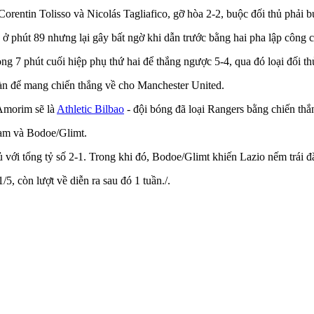
Corentin Tolisso và Nicolás Tagliafico, gỡ hòa 2-2, buộc đối thủ phải 
 ở phút 89 nhưng lại gây bất ngờ khi dẫn trước bằng hai pha lập công 
ng 7 phút cuối hiệp phụ thứ hai để thắng ngược 5-4, qua đó loại đối thủ
n để mang chiến thắng về cho Manchester United.
 Amorim sẽ là
Athletic Bilbao
- đội bóng đã loại Rangers bằng chiến thắ
ham và Bodoe/Glimt.
ủ với tổng tỷ số 2-1. Trong khi đó, Bodoe/Glimt khiến Lazio nếm trái đắ
/5, còn lượt về diễn ra sau đó 1 tuần./.