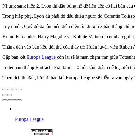
Nhưng sang hiệp 2, Lyon thi đấu bùng nổ để liên tiếp có hai bàn của 
Trong hiệp phụ, Lyon dù phải thi đấu thiếu người do Corentin Tolisso
Tuy nhiên, Quỷ đỏ đã làm nên điều điên rồ khi ghi 3 bàn thắng chỉ tro
Bruno Fernandes, Harry Maguire và Kobbie Mainoo thay nhau ghi bà
Thẳng tiến vào bán kết, đối thủ của thầy trò Huấn luyện viên Rúben
Cặp bán kết
Europa League
còn lại sẽ là màn chạm trán giữa Totten
Tottenham thắng Eintracht Frankfurt 1-0 trên sân khách để loại đối th
Theo lịch thi đấu, lượt đi bán kết Europa League sẽ diễn ra vào ngày 1
Europa League