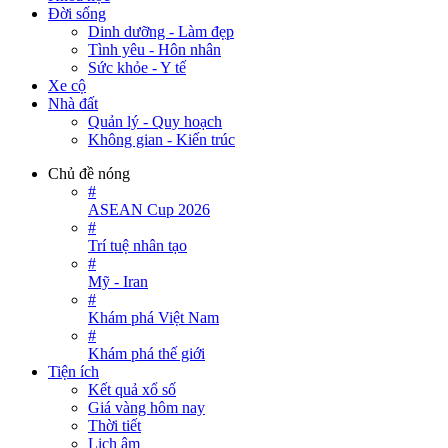
Đời sống
Dinh dưỡng - Làm đẹp
Tình yêu - Hôn nhân
Sức khỏe - Y tế
Xe cộ
Nhà đất
Quản lý - Quy hoạch
Không gian - Kiến trúc
Chủ đề nóng
#
ASEAN Cup 2026
#
Trí tuệ nhân tạo
#
Mỹ - Iran
#
Khám phá Việt Nam
#
Khám phá thế giới
Tiện ích
Kết quả xổ số
Giá vàng hôm nay
Thời tiết
Lịch âm