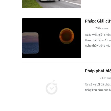
Pháp: Giải cứ
7
liên quan
Ngày 9/8, giới chức
thân nhiệt cho 15 n
nghe thấy tiếng kêu
Pháp phát hiệ
7
liên qu
Tài xế xe tải đã ph
tiếng kêu cứu của h