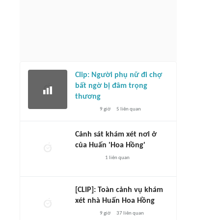
Clip: Người phụ nữ đi chợ
bất ngờ bị đâm trọng
thương
9 giờ
5
liên quan
Cảnh sát khám xét nơi ở
của Huấn 'Hoa Hồng'
1
liên quan
[CLIP]: Toàn cảnh vụ khám
xét nhà Huấn Hoa Hồng
9 giờ
37
liên quan