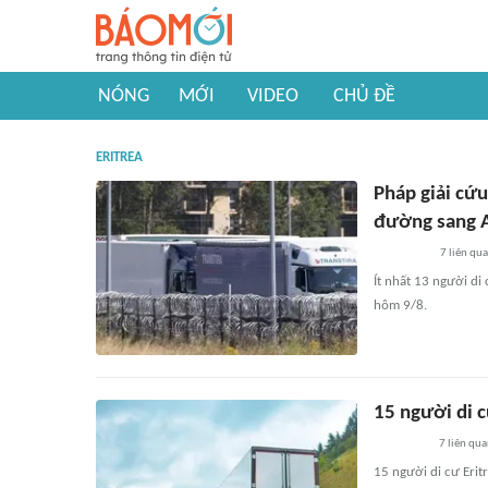
NÓNG
MỚI
VIDEO
CHỦ ĐỀ
ERITREA
Pháp giải cứu
đường sang 
7
liên qu
Ít nhất 13 người di
hôm 9/8.
15 người di c
7
liên qu
15 người di cư Erit