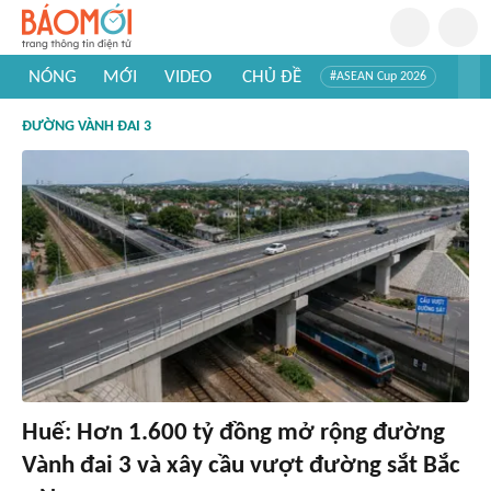
NÓNG
MỚI
VIDEO
CHỦ ĐỀ
#ASEAN Cup 2026
#Tuyển sinh đại học 2026
#Trí tuệ nhân tạo
#Mỹ - Iran
ĐƯỜNG VÀNH ĐAI 3
#Khám phá Việt Nam
#Khám phá thế giới
Huế: Hơn 1.600 tỷ đồng mở rộng đường
Vành đai 3 và xây cầu vượt đường sắt Bắc