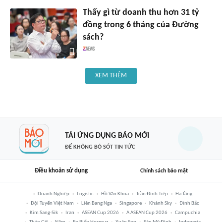
Thấy gì từ doanh thu hơn 31 tỷ
đồng trong 6 tháng của Đường
sách?
XEM THÊM
TẢI ỨNG DỤNG BÁO MỚI
ĐỂ KHÔNG BỎ SÓT TIN TỨC
Điều khoản sử dụng
Chính sách bảo mật
Doanh Nghiệp
Logistic
Hồ Văn Khoa
Trần Đình Tiệp
Hạ Tầng
Đội Tuyển Việt Nam
Liên Bang Nga
Singapore
Khánh Sky
Đình Bắc
Kim Sang-Sik
Iran
ASEAN Cup 2026
A ASEAN Cup 2026
Campuchia