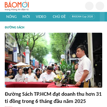
NÓNG
MỚI
VIDEO
CHỦ ĐỀ
#ASEAN Cup 2026
#Trí tuệ nhân tạo
#Mỹ - Iran
#Khám phá Việt Nam
ĐƯỜNG SÁCH
#Khám phá thế giới
Đường Sách TP.HCM đạt doanh thu hơn 31
tỉ đồng trong 6 tháng đầu năm 2025