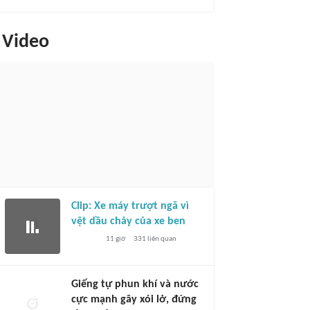
Video
Clip: Xe máy trượt ngã vì
vệt dầu chảy của xe ben
11 giờ
331
liên quan
Giếng tự phun khí và nước
cực mạnh gây xói lở, đứng