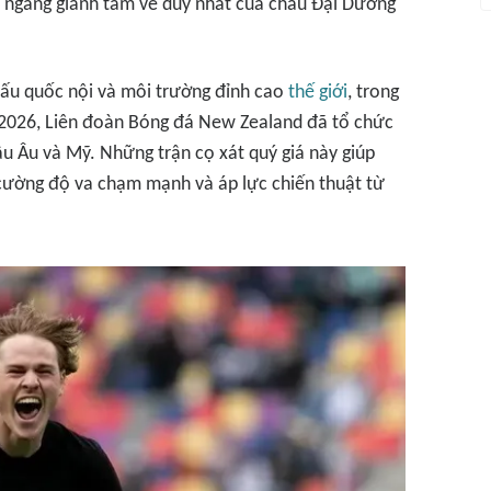
n ngang giành tấm vé duy nhất của châu Đại Dương
 đấu quốc nội và môi trường đỉnh cao
thế giới
, trong
 2026, Liên đoàn Bóng đá New Zealand đã tổ chức
âu Âu và Mỹ. Những trận cọ xát quý giá này giúp
i cường độ va chạm mạnh và áp lực chiến thuật từ