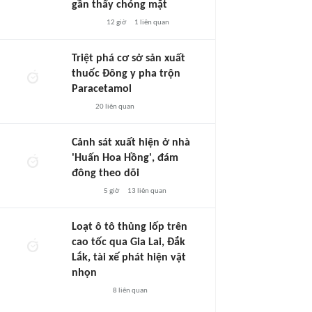
gần thấy chóng mặt
12 giờ
1
liên quan
Triệt phá cơ sở sản xuất
thuốc Đông y pha trộn
Paracetamol
20
liên quan
Cảnh sát xuất hiện ở nhà
'Huấn Hoa Hồng', đám
đông theo dõi
5 giờ
13
liên quan
Loạt ô tô thủng lốp trên
cao tốc qua Gia Lai, Đắk
Lắk, tài xế phát hiện vật
nhọn
8
liên quan