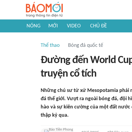
NÓNG
MỚI
VIDEO
CHỦ ĐỀ
Thể thao
Bóng đá quốc tế
Đường đến World Cup 2
truyện cổ tích
Những chú sư tử xứ Mesopotamia phải mấ
đá thế giới. Vượt ra ngoài bóng đá, đội h
hào và sự kiên cường của một đất nước đ
thập kỷ qua.