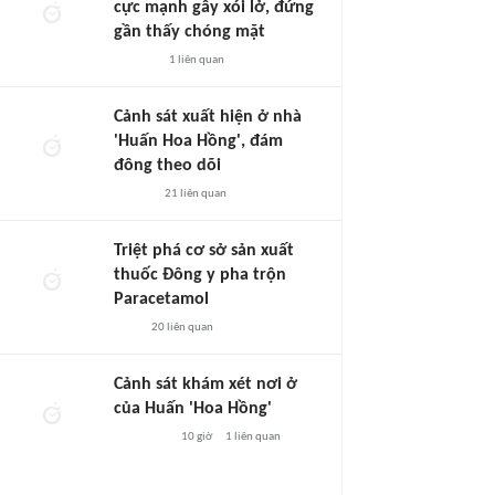
cực mạnh gây xói lở, đứng
gần thấy chóng mặt
1
liên quan
Cảnh sát xuất hiện ở nhà
'Huấn Hoa Hồng', đám
đông theo dõi
21
liên quan
Triệt phá cơ sở sản xuất
thuốc Đông y pha trộn
Paracetamol
20
liên quan
Cảnh sát khám xét nơi ở
của Huấn 'Hoa Hồng'
10 giờ
1
liên quan