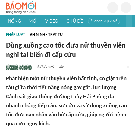
NÓNG
MỚI
VIDEO
CHỦ ĐỀ
#ASEAN Cup 2026
#Trí tuệ nhân tạo
#Mỹ - Iran
#Khám phá Việt Nam
PHÁP LUẬT
AN NINH - TRẬT TỰ
#Khám phá thế giới
Dùng xuồng cao tốc đưa nữ thuyền viên
nghi tai biến đi cấp cứu
08/6/2026
Gốc
Phát hiện một nữ thuyền viên bất tỉnh, co giật trên
tàu giữa thời tiết nắng nóng gay gắt, lực lượng
Cảnh sát giao thông đường thủy Hải Phòng đã
nhanh chóng tiếp cận, sơ cứu và sử dụng xuồng cao
tốc đưa nạn nhân vào bờ cấp cứu, giúp người bệnh
qua cơn nguy kịch.