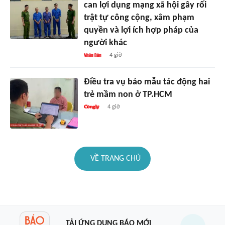
can lợi dụng mạng xã hội gây rối
trật tự công cộng, xâm phạm
quyền và lợi ích hợp pháp của
người khác
4 giờ
Điều tra vụ bảo mẫu tác động hai
trẻ mầm non ở TP.HCM
4 giờ
VỀ TRANG CHỦ
TẢI ỨNG DỤNG BÁO MỚI