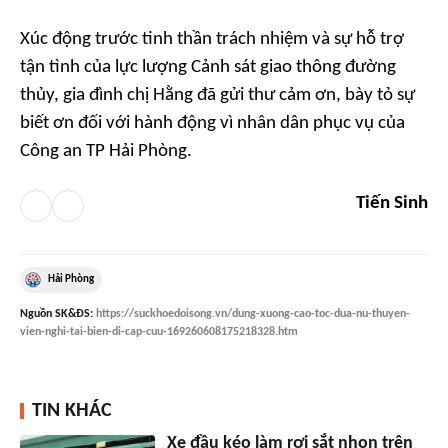
Xúc động trước tinh thần trách nhiệm và sự hỗ trợ
tận tình của lực lượng Cảnh sát giao thông đường
thủy, gia đình chị Hằng đã gửi thư cảm ơn, bày tỏ sự
biết ơn đối với hành động vì nhân dân phục vụ của
Công an TP Hải Phòng.
Tiến Sinh
Hải Phòng
Nguồn
SK&ĐS
:
https://suckhoedoisong.vn/dung-xuong-cao-toc-dua-nu-thuyen-
vien-nghi-tai-bien-di-cap-cuu-169260608175218328.htm
TIN KHÁC
Xe đầu kéo làm rơi sắt nhọn trên