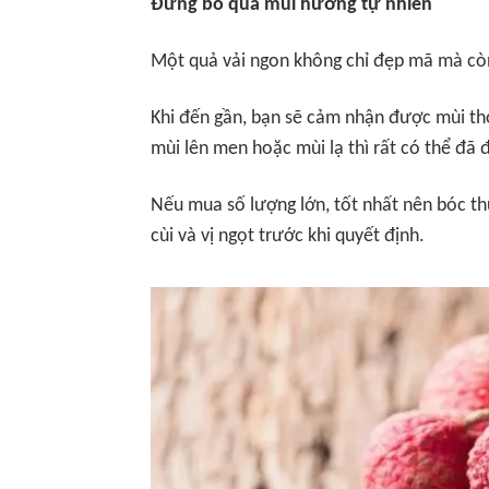
Đừng bỏ qua mùi hương tự nhiên
Một quả vải ngon không chỉ đẹp mã mà cò
Khi đến gần, bạn sẽ cảm nhận được mùi thơ
mùi lên men hoặc mùi lạ thì rất có thể đã
Nếu mua số lượng lớn, tốt nhất nên bóc t
cùi và vị ngọt trước khi quyết định.