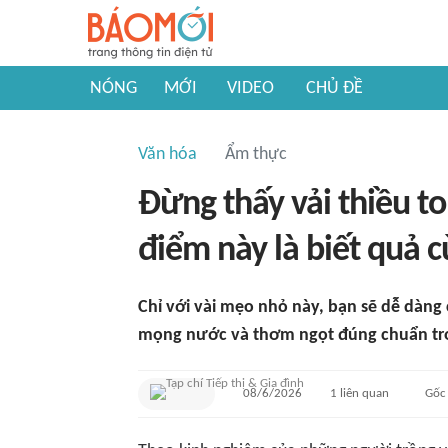
NÓNG
MỚI
VIDEO
CHỦ ĐỀ
Văn hóa
Ẩm thực
Đừng thấy vải thiều t
điểm này là biết quả cù
Chỉ với vài mẹo nhỏ này, bạn sẽ dễ dàng
mọng nước và thơm ngọt đúng chuẩn tr
08/6/2026
1
liên quan
Gốc