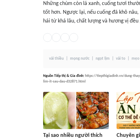
Những chùm còn lá xanh, cuống tươi thườ
tốt hơn. Ngược lại, nếu cuống đã khô nâu, 
hái từ khá lâu, chất lượng và hương vị đều
vải thiều
mọng nước
ngọt lịm
vải to
mẹo
Nguồn
Tiếp thị & Gia đình
:
https://tiepthigiadinh.vn/dung-tha
lim-it-sau-dau-d32871.html
Tại sao nhiều người thích
Chuyên gi