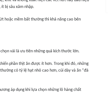
, khít và không xuất hiện các vết nứt hay dấu hiệu
ít bị sâu xâm nhập.
nứt hoặc mềm bất thường thì khả năng cao bên
chọn vải là ưu tiên những quả kích thước lớn.
 khiến phần thịt ăn được ít hơn. Trong khi đó, những
thường có tỷ lệ hạt nhỏ cao hơn, cùi dày và ăn “đã
hương áp dụng khi lựa chọn những lô hàng chất