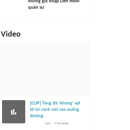
không gia nhập Liên minh
quân sự
Video
[CLIP] Tảng đá 'khủng' sạt
lở từ vách núi cao xuống
đường
7 giờ
5
liên quan