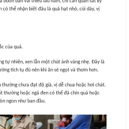
 buôn bán vải thiều lâu năm, chỉ cần quan sát kỹ
có thể nhận biết đâu là quả hạt nhỏ, cùi dày, vị
ắc của quả.
 tự nhiên, xen lẫn một chút ánh vàng nhẹ. Đây là
ường tích tụ đủ nên khi ăn sẽ ngọt và thơm hơn.
thường chưa đạt độ già, vị dễ chua hoặc hơi chát.
t thường hoặc ngả đen có thể đã chín quá hoặc
còn ngon như ban đầu.