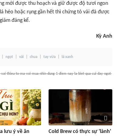
ng mới được thu hoạch và giữ được độ tươi ngon
lá héo hoặc rụng gần hết thì chứng tỏ vải đã được
 giảm đáng kể.
Kỳ Anh
ngọt
vải
chua
tay vừa
lá xanh
y-vai-thieu-to-ma-voi-mua-nhin-dung-1-diem-nay-la-biet-qua-cui-day-ngot-
a lưu ý về ăn
Cold Brew có thực sự 'lành'