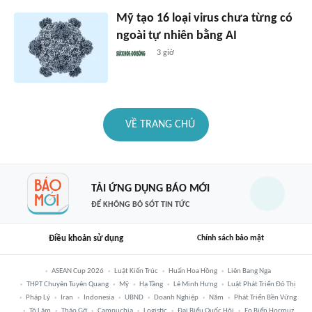
Mỹ tạo 16 loại virus chưa từng có
ngoài tự nhiên bằng AI
3 giờ
VỀ TRANG CHỦ
TẢI ỨNG DỤNG BÁO MỚI
ĐỂ KHÔNG BỎ SÓT TIN TỨC
Điều khoản sử dụng
Chính sách bảo mật
ASEAN Cup 2026
Luật Kiến Trúc
Huấn Hoa Hồng
Liên Bang Nga
THPT Chuyên Tuyên Quang
Mỹ
Hạ Tầng
Lê Minh Hưng
Luật Phát Triển Đô Thị
Pháp Lý
Iran
Indonesia
UBND
Doanh Nghiệp
Năm
Phát Triển Bền Vững
Tô Lâm
Tháo Gỡ
Campuchia
Logistic
Đại Biểu Quốc Hội
Eo Biển Hormuz