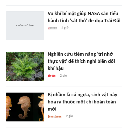
Vũ khí bí mật giúp NASA săn tiểu
hành tinh 'sát thủ' đe dọa Trái Đất
2 giờ
Nghiên cứu tiềm năng 'trí nhớ
thực vật' để thích nghi biến đổi
khí hậu
2 giờ
Bị nhầm là cá ngựa, sinh vật này
hóa ra thuộc một chi hoàn toàn
mới
2 giờ