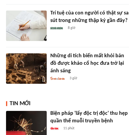
Trí tuệ của con người có thật sự sa
sút trong những thập kỷ gần đây?
8 giờ
Những di tích biến mất khỏi bản
đồ được khảo cổ học đưa trở lại
ánh sáng
3 giờ
TIN MỚI
Biện pháp 'lấy độc trị độc' thu hẹp
quần thể muỗi truyền bệnh
11 phút