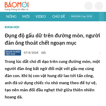
NÓNG
MỚI
VIDEO
CHỦ ĐỀ
#ASEAN Cup 2026
#Trí tuệ nhân tạo
#Mỹ - Iran
#Khám phá Việt Nam
KHOA HỌC
#Khám phá thế giới
Đụng độ gấu dữ trên đường mòn, người
đàn ông thoát chết ngoạn mục
07/6/2026
Gốc
Trong lúc dắt chó đi dạo trên cung đường mòn, một
người đàn ông bất ngờ đối mặt với gấu mẹ cùng
đàn con. Khi bị con vật hung dữ lao tới tấn công,
anh đã sử dụng chiếc rìu nhỏ mang theo để tự vệ,
tạo nên màn đối đầu nghẹt thở giữa thiên nhiên
hoang dã.