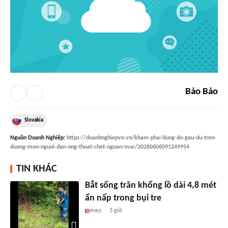
Bảo Bảo
Slovakia
Nguồn
Doanh Nghiệp
:
https://doanhnghiepvn.vn/kham-pha/dung-do-gau-du-tren-
duong-mon-nguoi-dan-ong-thoat-chet-ngoan-muc/20260606091249954
TIN KHÁC
Bắt sống trăn khổng lồ dài 4,8 mét
ẩn nấp trong bụi tre
3 giờ