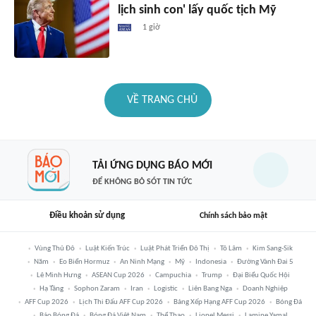
lịch sinh con' lấy quốc tịch Mỹ
1 giờ
VỀ TRANG CHỦ
TẢI ỨNG DỤNG BÁO MỚI
ĐỂ KHÔNG BỎ SÓT TIN TỨC
Điều khoản sử dụng
Chính sách bảo mật
Vùng Thủ Đô
Luật Kiến Trúc
Luật Phát Triển Đô Thị
Tô Lâm
Kim Sang-Sik
Năm
Eo Biển Hormuz
An Ninh Mạng
Mỹ
Indonesia
Đường Vành Đai 5
Lê Minh Hưng
ASEAN Cup 2026
Campuchia
Trump
Đại Biểu Quốc Hội
Hạ Tầng
Sophon Zaram
Iran
Logistic
Liên Bang Nga
Doanh Nghiệp
AFF Cup 2026
Lịch Thi Đấu AFF Cup 2026
Bảng Xếp Hạng AFF Cup 2026
Bóng Đá
Báo Bóng Đá
Bóng Đá Việt Nam
Thể Thao
Lionel Messi
Lamine Yamal