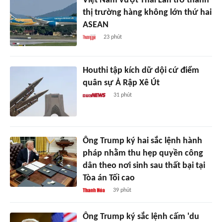
Việt Nam vượt Thái Lan trở thành
thị trường hàng không lớn thứ hai
ASEAN
23 phút
Houthi tập kích dữ dội cứ điểm
quân sự Ả Rập Xê Út
31 phút
Ông Trump ký hai sắc lệnh hành
pháp nhằm thu hẹp quyền công
dân theo nơi sinh sau thất bại tại
Tòa án Tối cao
39 phút
Ông Trump ký sắc lệnh cấm 'du