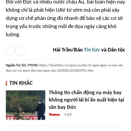
Đối với Đức và nhiều nước châu Âu, bài toán hiện nay
không chỉ là phát hiện UAV từ sớm mà còn phải xây
dựng cơ chế phản ứng đủ nhanh để bảo vệ các cơ sở
trọng yếu trước những mối đe dọa ngày càng khó
lường.
Hải Trần/Báo
Tin tức
và Dân tộc
Nguồn
Tin Tức TTXVN
:
https://baotintuc.vn/quan-su/duc-lo-ngai-nguy-co-uav-de-
doa-cac-co-quan-dau-nao-quoc-gia-20260613233625955.htm
TIN KHÁC
Thông tin chấn động vụ máy bay
không người lái bí ẩn xuất hiện tại
sân bay Đức
4 giờ