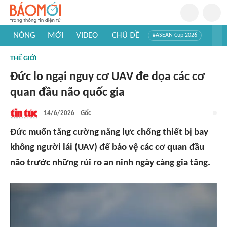
NÓNG
MỚI
VIDEO
CHỦ ĐỀ
#ASEAN Cup 2026
#Trí tuệ nhân tạo
#Mỹ - Iran
#Khám phá Việt Nam
THẾ GIỚI
#Khám phá thế giới
Đức lo ngại nguy cơ UAV đe dọa các cơ
quan đầu não quốc gia
14/6/2026
Gốc
Đức muốn tăng cường năng lực chống thiết bị bay
không người lái (UAV) để bảo vệ các cơ quan đầu
não trước những rủi ro an ninh ngày càng gia tăng.