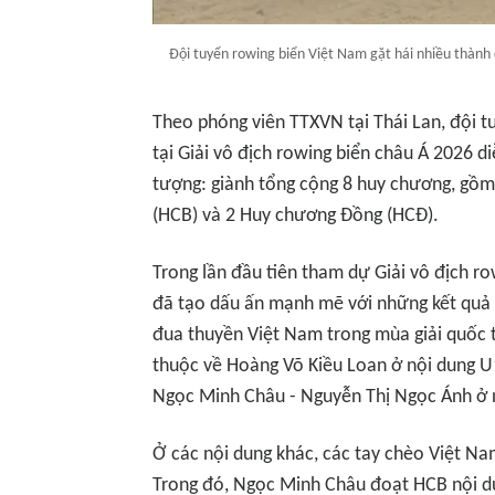
Đội tuyển rowing biển Việt Nam gặt hái nhiều thành 
Theo phóng viên TTXVN tại Thái Lan, đội 
tại Giải vô địch rowing biển châu Á 2026 diễ
tượng: giành tổng cộng 8 huy chương, gồ
(HCB) và 2 Huy chương Đồng (HCĐ).
Trong lần đầu tiên tham dự Giải vô địch r
đã tạo dấu ấn mạnh mẽ với những kết quả 
đua thuyền Việt Nam trong mùa giải quốc 
thuộc về Hoàng Võ Kiều Loan ở nội dung U
Ngọc Minh Châu - Nguyễn Thị Ngọc Ánh ở 
Ở các nội dung khác, các tay chèo Việt Nam
Trong đó, Ngọc Minh Châu đoạt HCB nội d