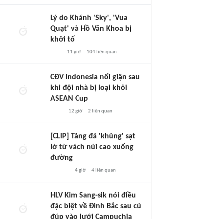
Lý do Khánh 'Sky', 'Vua
Quạt' và Hồ Văn Khoa bị
khởi tố
11 giờ
104
liên quan
CĐV Indonesia nổi giận sau
khi đội nhà bị loại khỏi
ASEAN Cup
12 giờ
2
liên quan
[CLIP] Tảng đá 'khủng' sạt
lở từ vách núi cao xuống
đường
4 giờ
4
liên quan
HLV Kim Sang-sik nói điều
đặc biệt về Đình Bắc sau cú
đúp vào lưới Campuchia