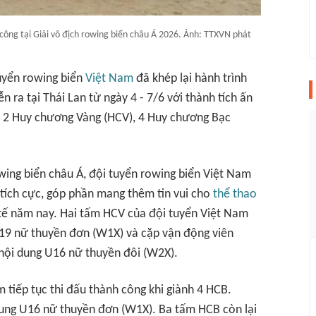
công tại Giải vô địch rowing biển châu Á 2026. Ảnh: TTXVN phát
tuyển rowing biển
Việt Nam
đã khép lại hành trình
n ra tại Thái Lan từ ngày 4 - 7/6 với thành tích ấn
m 2 Huy chương Vàng (HCV), 4 Huy chương Bạc
owing biển châu Á, đội tuyển rowing biển Việt Nam
tích cực, góp phần mang thêm tin vui cho
thể thao
tế năm nay. Hai tấm HCV của đội tuyển Việt Nam
19 nữ thuyền đơn (W1X) và cặp vận động viên
nội dung U16 nữ thuyền đôi (W2X).
 tiếp tục thi đấu thành công khi giành 4 HCB.
ung U16 nữ thuyền đơn (W1X). Ba tấm HCB còn lại