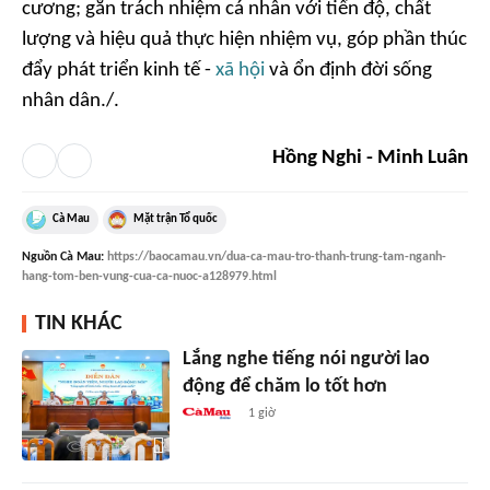
cương; gắn trách nhiệm cá nhân với tiến độ, chất
lượng và hiệu quả thực hiện nhiệm vụ, góp phần thúc
đẩy phát triển kinh tế -
xã hội
và ổn định đời sống
nhân dân./.
Hồng Nghi - Minh Luân
Cà Mau
Mặt trận Tổ quốc
Nguồn
Cà Mau
:
https://baocamau.vn/dua-ca-mau-tro-thanh-trung-tam-nganh-
hang-tom-ben-vung-cua-ca-nuoc-a128979.html
TIN KHÁC
Lắng nghe tiếng nói người lao
động để chăm lo tốt hơn
1 giờ