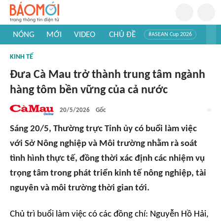
NÓNG
MỚI
VIDEO
CHỦ ĐỀ
#ASEAN Cup 2026
#Trí tuệ nhân tạo
#Mỹ - Iran
#Khám phá Việt Nam
KINH TẾ
#Khám phá thế giới
Đưa Cà Mau trở thành trung tâm ngành
hàng tôm bền vững của cả nước
20/5/2026
Gốc
Sáng 20/5, Thường trực Tỉnh ủy có buổi làm việc
với Sở Nông nghiệp và Môi trường nhằm rà soát
tình hình thực tế, đồng thời xác định các nhiệm vụ
trọng tâm trong phát triển kinh tế nông nghiệp, tài
nguyên và môi trường thời gian tới.
Chủ trì buổi làm việc có các đồng chí: Nguyễn Hồ Hải,