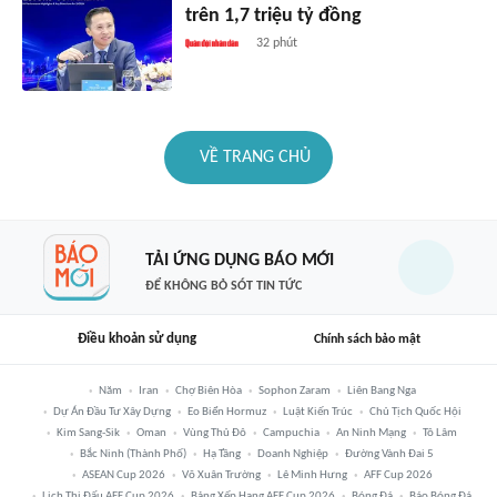
trên 1,7 triệu tỷ đồng
32 phút
VỀ TRANG CHỦ
TẢI ỨNG DỤNG BÁO MỚI
ĐỂ KHÔNG BỎ SÓT TIN TỨC
Điều khoản sử dụng
Chính sách bảo mật
Năm
Iran
Chợ Biên Hòa
Sophon Zaram
Liên Bang Nga
Dự Án Đầu Tư Xây Dựng
Eo Biển Hormuz
Luật Kiến Trúc
Chủ Tịch Quốc Hội
Kim Sang-Sik
Oman
Vùng Thủ Đô
Campuchia
An Ninh Mạng
Tô Lâm
Bắc Ninh (thành Phố)
Hạ Tầng
Doanh Nghiệp
Đường Vành Đai 5
ASEAN Cup 2026
Võ Xuân Trường
Lê Minh Hưng
AFF Cup 2026
Lịch Thi Đấu AFF Cup 2026
Bảng Xếp Hạng AFF Cup 2026
Bóng Đá
Báo Bóng Đá