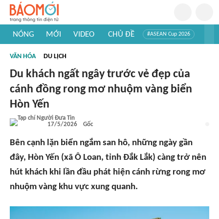
NÓNG
MỚI
VIDEO
CHỦ ĐỀ
#ASEAN Cup 2026
#Trí tuệ nhân tạo
#Mỹ - Iran
#Khám phá Việt Nam
VĂN HÓA
DU LỊCH
#Khám phá thế giới
Du khách ngất ngây trước vẻ đẹp của
cánh đồng rong mơ nhuộm vàng biển
Hòn Yến
17/5/2026
Gốc
Bên cạnh lặn biển ngắm san hô, những ngày gần
đây, Hòn Yến (xã Ô Loan, tỉnh Đắk Lắk) càng trở nên
hút khách khi lần đầu phát hiện cánh rừng rong mơ
nhuộm vàng khu vực xung quanh.