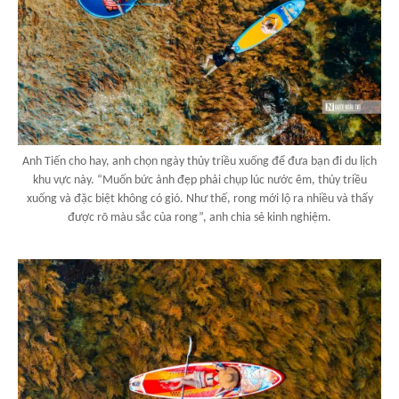
Anh Tiến cho hay, anh chọn ngày thủy triều xuống để đưa bạn đi du lịch
khu vực này. “Muốn bức ảnh đẹp phải chụp lúc nước êm, thủy triều
xuống và đặc biệt không có gió. Như thế, rong mới lộ ra nhiều và thấy
được rõ màu sắc của rong”, anh chia sẻ kinh nghiệm.