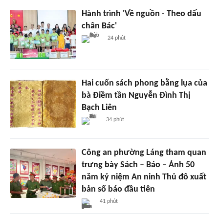
Hành trình 'Về nguồn - Theo dấu
chân Bác'
24 phút
Hai cuốn sách phong bằng lụa của
bà Điềm tần Nguyễn Đình Thị
Bạch Liên
34 phút
Công an phường Láng tham quan
trưng bày Sách – Báo – Ảnh 50
năm kỷ niệm An ninh Thủ đô xuất
bản số báo đầu tiên
41 phút