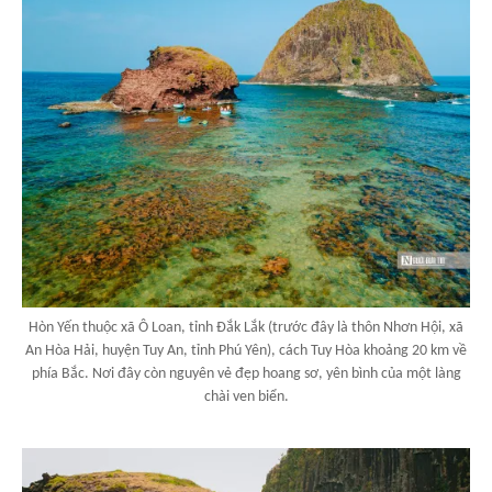
Hòn Yến thuộc xã Ô Loan, tỉnh Đắk Lắk (trước đây là thôn Nhơn Hội, xã
An Hòa Hải, huyện Tuy An, tỉnh Phú Yên), cách Tuy Hòa khoảng 20 km về
phía Bắc. Nơi đây còn nguyên vẻ đẹp hoang sơ, yên bình của một làng
chài ven biển.