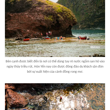
Bên cạnh được biết đến là nơi có thể dùng tay rẽ nước ngắm san hô vào
ngày thủy triều rút, Hòn Yến nay còn được đông đảo du khách săn đón
bời sự xuất hiện của cánh đồng rong mơ.