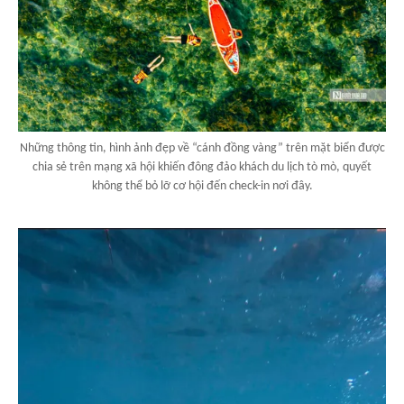
Những thông tin, hình ảnh đẹp về “cánh đồng vàng” trên mặt biển được
chia sẻ trên mạng xã hội khiến đông đảo khách du lịch tò mò, quyết
không thể bỏ lỡ cơ hội đến check-in nơi đây.