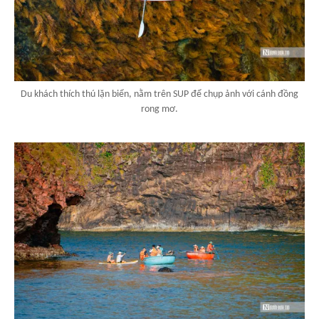
Du khách thích thú lặn biển, nằm trên SUP để chụp ảnh với cánh đồng
rong mơ.