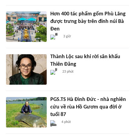
Hơn 400 tác phẩm gốm Phù Lãng
được trưng bày trên đỉnh núi Bà
Đen
3 giờ
Thành Lộc sau khi rời sân khấu
Thiên Đăng
23 phút
PGS.TS Hà Đình Đức - nhà nghiên
cứu về rùa Hồ Gươm qua đời ở
tuổi 87
4 phút