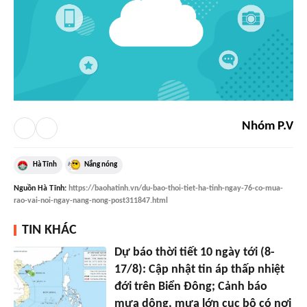
Nhóm P.V
Hà Tĩnh
Nắng nóng
Nguồn
Hà Tĩnh
:
https://baohatinh.vn/du-bao-thoi-tiet-ha-tinh-ngay-76-co-mua-
rao-vai-noi-ngay-nang-nong-post311847.html
TIN KHÁC
Dự báo thời tiết 10 ngày tới (8-
17/8): Cập nhật tin áp thấp nhiệt
đới trên Biển Đông; Cảnh báo
mưa dông, mưa lớn cục bộ có nơi