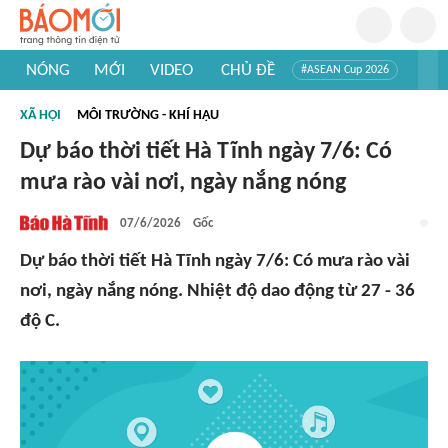
NÓNG
MỚI
VIDEO
CHỦ ĐỀ
#ASEAN Cup 2026
#Trí tuệ nhân tạo
#Mỹ - Iran
#Khám phá Việt Nam
XÃ HỘI
MÔI TRƯỜNG - KHÍ HẬU
#Khám phá thế giới
Dự báo thời tiết Hà Tĩnh ngày 7/6: Có
mưa rào vài nơi, ngày nắng nóng
07/6/2026
Gốc
Dự báo thời tiết Hà Tĩnh ngày 7/6: Có mưa rào vài
nơi, ngày nắng nóng. Nhiệt độ dao động từ 27 - 36
độ C.