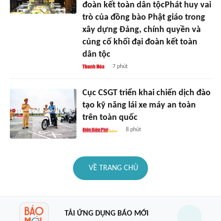
đoàn kết toàn dân tộcPhát huy vai
trò của đồng bào Phật giáo trong
xây dựng Đảng, chính quyền và
củng cố khối đại đoàn kết toàn
dân tộc
7 phút
Cục CSGT triển khai chiến dịch đào
tạo kỹ năng lái xe máy an toàn
trên toàn quốc
8 phút
VỀ TRANG CHỦ
TẢI ỨNG DỤNG BÁO MỚI