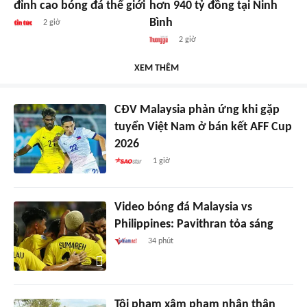
đỉnh cao bóng đá thế giới
hơn 940 tỷ đồng tại Ninh
Bình
2 giờ
2 giờ
XEM THÊM
CĐV Malaysia phản ứng khi gặp
tuyển Việt Nam ở bán kết AFF Cup
2026
1 giờ
Video bóng đá Malaysia vs
Philippines: Pavithran tỏa sáng
34 phút
Tội phạm xâm phạm nhân thân