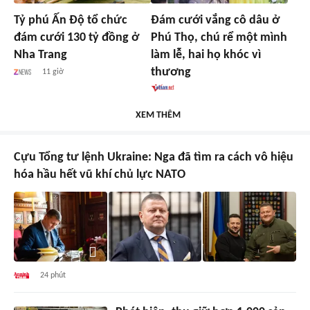
Tỷ phú Ấn Độ tổ chức
Đám cưới vắng cô dâu ở
đám cưới 130 tỷ đồng ở
Phú Thọ, chú rể một mình
Nha Trang
làm lễ, hai họ khóc vì
thương
11 giờ
XEM THÊM
Cựu Tổng tư lệnh Ukraine: Nga đã tìm ra cách vô hiệu
hóa hầu hết vũ khí chủ lực NATO
24 phút