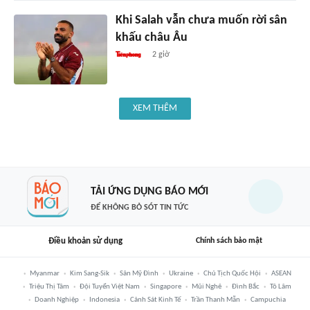
Khi Salah vẫn chưa muốn rời sân
khấu châu Âu
2 giờ
XEM THÊM
TẢI ỨNG DỤNG BÁO MỚI
ĐỂ KHÔNG BỎ SÓT TIN TỨC
Điều khoản sử dụng
Chính sách bảo mật
Myanmar
Kim Sang-Sik
Sân Mỹ Đình
Ukraine
Chủ Tịch Quốc Hội
ASEAN
Triệu Thị Tâm
Đội Tuyển Việt Nam
Singapore
Mũi Nghê
Đình Bắc
Tô Lâm
Doanh Nghiệp
Indonesia
Cảnh Sát Kinh Tế
Trần Thanh Mẫn
Campuchia