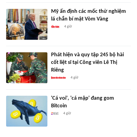
Mỹ ấn định các mốc thử nghiệm
lá chắn bí mật Vòm Vàng
4 giờ
Phát hiện và quy tập 245 bộ hài
cốt liệt sĩ tại Công viên Lê Thị
Riêng
4 giờ
'Cá voi', 'cá mập' đang gom
Bitcoin
4 giờ