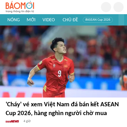
NÓNG
MỚI
VIDEO
CHỦ ĐỀ
#ASEAN Cup 2026
#Trí tuệ nhân tạo
#Mỹ - Iran
#Khám phá Việt Nam
#Khám phá thế giới
'Cháy' vé xem Việt Nam đá bán kết ASEAN
Cup 2026, hàng nghìn người chờ mua
4 giờ