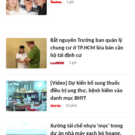
1 giờ
Bắt nguyên Trưởng ban quản lý
chung cư ở TP.HCM lừa bán căn
hộ tái định cư
2 giờ
[Video] Dự kiến bổ sung thuốc
điều trị ung thư, bệnh hiếm vào
danh mục BHYT
32 phút
Xưởng tái chế nhựa 'mọc' trong
dự án nhà máy gạch bỏ hoang,