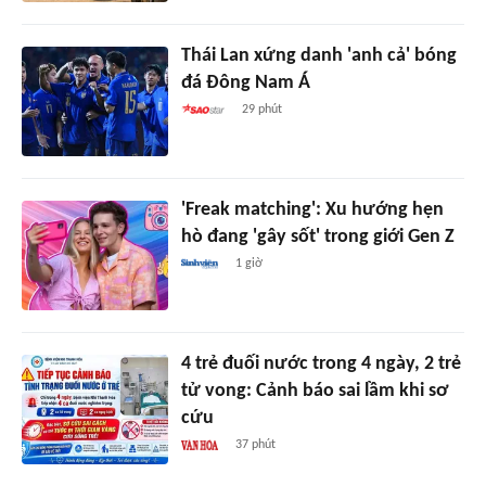
Thái Lan xứng danh 'anh cả' bóng
đá Đông Nam Á
29 phút
'Freak matching': Xu hướng hẹn
hò đang 'gây sốt' trong giới Gen Z
1 giờ
4 trẻ đuối nước trong 4 ngày, 2 trẻ
tử vong: Cảnh báo sai lầm khi sơ
cứu
37 phút