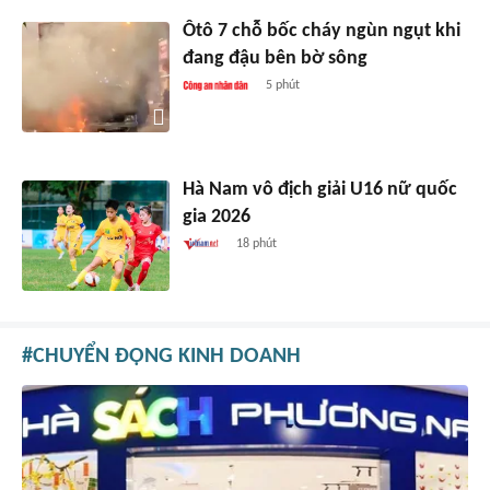
Ôtô 7 chỗ bốc cháy ngùn ngụt khi
đang đậu bên bờ sông
5 phút
Hà Nam vô địch giải U16 nữ quốc
gia 2026
18 phút
CHUYỂN ĐỘNG KINH DOANH