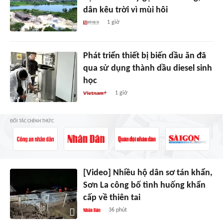
dân kêu trời vì mùi hôi
1 giờ
Phát triển thiết bị biến dầu ăn đã
qua sử dụng thành dầu diesel sinh
học
1 giờ
ĐỐI TÁC CHÍNH THỨC
[Video] Nhiều hộ dân sơ tán khẩn,
Sơn La công bố tình huống khẩn
cấp về thiên tai
36 phút