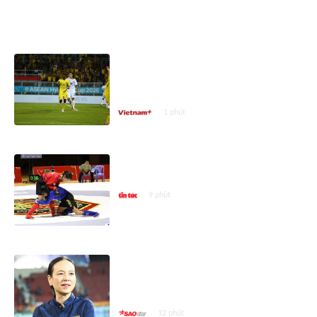
ASEAN CUP 2026
Đội tuyển Việt Nam đối đầu
Malaysia tại bán kết ASEAN Cup
2026
1 phút
195 võ sĩ trẻ tranh tài tại Giải vô
địch MMA quốc gia 2026
9 phút
Madam Pang đã đúng khi tuyển
Thái Lan không cần cầu thủ nhập
tịch
12 phút