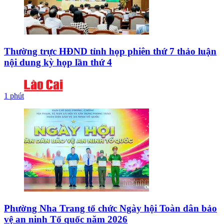
Thường trực HĐND tỉnh họp phiên thứ 7 thảo luận
nội dung kỳ họp lần thứ 4
1 phút
Phường Nha Trang tổ chức Ngày hội Toàn dân bảo
vệ an ninh Tổ quốc năm 2026