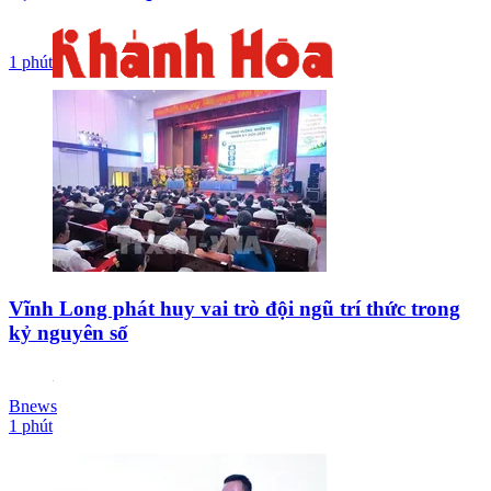
1 phút
Vĩnh Long phát huy vai trò đội ngũ trí thức trong
kỷ nguyên số
Bnews
1 phút