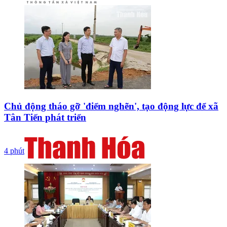
Chủ động tháo gỡ 'điểm nghẽn', tạo động lực để xã
Tân Tiến phát triển
4 phút