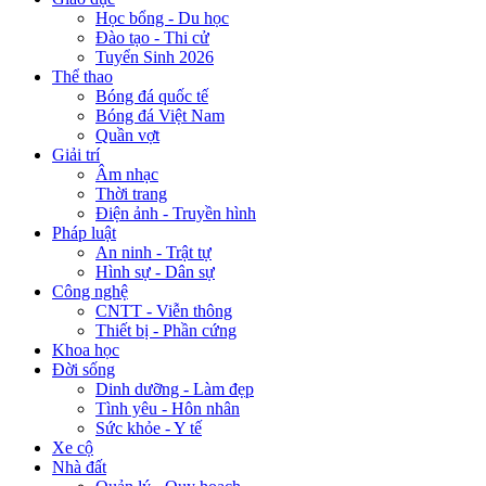
Học bổng - Du học
Đào tạo - Thi cử
Tuyển Sinh 2026
Thể thao
Bóng đá quốc tế
Bóng đá Việt Nam
Quần vợt
Giải trí
Âm nhạc
Thời trang
Điện ảnh - Truyền hình
Pháp luật
An ninh - Trật tự
Hình sự - Dân sự
Công nghệ
CNTT - Viễn thông
Thiết bị - Phần cứng
Khoa học
Đời sống
Dinh dưỡng - Làm đẹp
Tình yêu - Hôn nhân
Sức khỏe - Y tế
Xe cộ
Nhà đất