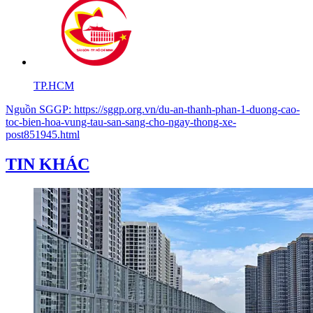
TP.HCM
Nguồn
SGGP
:
https://sggp.org.vn/du-an-thanh-phan-1-duong-cao-
toc-bien-hoa-vung-tau-san-sang-cho-ngay-thong-xe-
post851945.html
TIN KHÁC