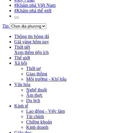
#Khám phá Việt Nam
#Khám phá thế giới
Tin
Thông tin bóng đá
Giá vàng hôm nay
Thời tiết
Xem thêm tiện ích
Thế giới
Xã hội
Thời sự
Giao thông
Môi trường - Khí hậu
Văn hóa
Nghệ thuật
Ẩm thực
Du lịch
Kinh tế
Lao động - Việc làm
Tài chính
Chứng khoán
Kinh doanh
Giáo dục