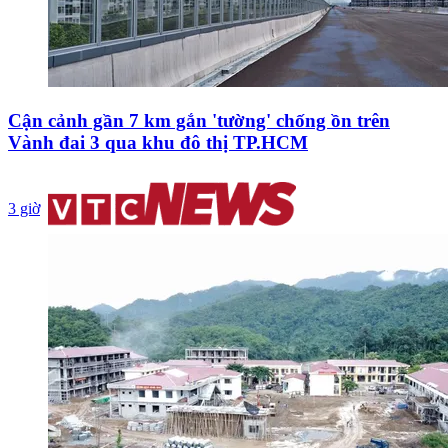
Cận cảnh gần 7 km gắn 'tường' chống ồn trên
Vành đai 3 qua khu đô thị TP.HCM
3 giờ