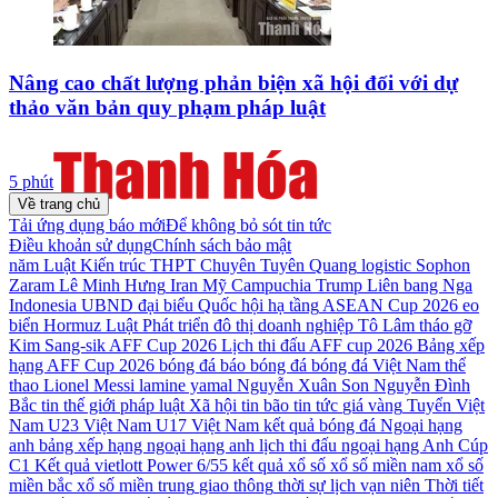
Nâng cao chất lượng phản biện xã hội đối với dự
thảo văn bản quy phạm pháp luật
5 phút
Về trang chủ
Tải ứng dụng báo mới
Để không bỏ sót tin tức
Điều khoản sử dụng
Chính sách bảo mật
năm
Luật Kiến trúc
THPT Chuyên Tuyên Quang
logistic
Sophon
Zaram
Lê Minh Hưng
Iran
Mỹ
Campuchia
Trump
Liên bang Nga
Indonesia
UBND
đại biểu Quốc hội
hạ tầng
ASEAN Cup 2026
eo
biển Hormuz
Luật Phát triển đô thị
doanh nghiệp
Tô Lâm
tháo gỡ
Kim Sang-sik
AFF Cup 2026
Lịch thi đấu AFF cup 2026
Bảng xếp
hạng AFF Cup 2026
bóng đá
báo bóng đá
bóng đá Việt Nam
thể
thao
Lionel Messi
lamine yamal
Nguyễn Xuân Son
Nguyễn Đình
Bắc
tin thế giới
pháp luật
Xã hội
tin bão
tin tức
giá vàng
Tuyển Việt
Nam
U23 Việt Nam
U17 Việt Nam
kết quả bóng đá
Ngoại hạng
anh
bảng xếp hạng ngoại hạng anh
lịch thi đấu ngoại hạng Anh
Cúp
C1
Kết quả vietlott Power 6/55
kết quả xổ số
xổ số miền nam
xổ số
miền bắc
xổ số miền trung
giao thông
thời sự
lịch vạn niên
Thời tiết