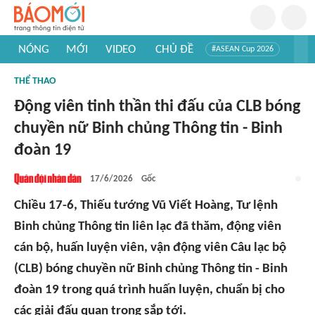
NÓNG
MỚI
VIDEO
CHỦ ĐỀ
#ASEAN Cup 2026
#Trí tuệ nhân tạo
#Mỹ - Iran
#Khám phá Việt Nam
THỂ THAO
#Khám phá thế giới
Động viên tinh thần thi đấu của CLB bóng
chuyền nữ Binh chủng Thông tin - Binh
đoàn 19
17/6/2026
Gốc
Chiều 17-6, Thiếu tướng Vũ Viết Hoàng, Tư lệnh
Binh chủng Thông tin liên lạc đã thăm, động viên
cán bộ, huấn luyện viên, vận động viên Câu lạc bộ
(CLB) bóng chuyền nữ Binh chủng Thông tin - Binh
đoàn 19 trong quá trình huấn luyện, chuẩn bị cho
các giải đấu quan trọng sắp tới.