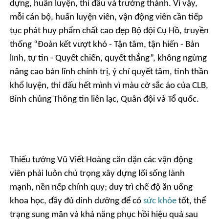
dựng, huấn luyện, thi đấu và trưởng thành. Vì vậy,
mỗi cán bộ, huấn luyện viên, vận động viên cần tiếp
tục phát huy phẩm chất cao đẹp Bộ đội Cụ Hồ, truyền
thống “Đoàn kết vượt khó - Tận tâm, tận hiến - Bản
lĩnh, tự tin - Quyết chiến, quyết thắng”, không ngừng
nâng cao bản lĩnh chính trị, ý chí quyết tâm, tinh thần
khổ luyện, thi đấu hết mình vì màu cờ sắc áo của CLB,
Binh chủng Thông tin liên lạc, Quân đội và Tổ quốc.
Thiếu tướng Vũ Viết Hoàng căn dặn các vận động
viên phải luôn chú trọng xây dựng lối sống lành
mạnh, nền nếp chính quy; duy trì chế độ ăn uống
khoa học, đầy đủ dinh dưỡng để có
sức khỏe
tốt, thể
trạng sung mãn và khả năng phục hồi hiệu quả sau