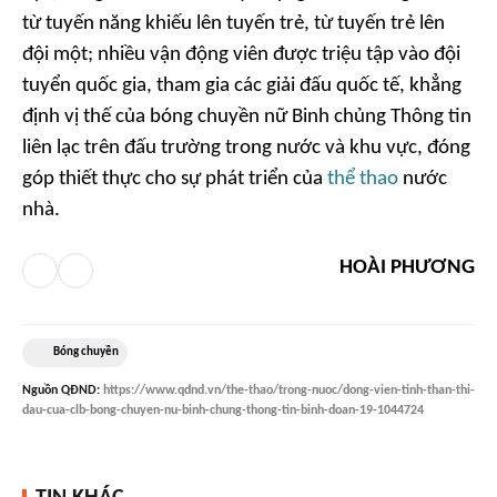
từ tuyến năng khiếu lên tuyến trẻ, từ tuyến trẻ lên
đội một; nhiều vận động viên được triệu tập vào đội
tuyển quốc gia, tham gia các giải đấu quốc tế, khẳng
định vị thế của bóng chuyền nữ Binh chủng Thông tin
liên lạc trên đấu trường trong nước và khu vực, đóng
góp thiết thực cho sự phát triển của
thể thao
nước
nhà.
HOÀI PHƯƠNG
Bóng chuyền
Nguồn
QĐND
:
https://www.qdnd.vn/the-thao/trong-nuoc/dong-vien-tinh-than-thi-
dau-cua-clb-bong-chuyen-nu-binh-chung-thong-tin-binh-doan-19-1044724