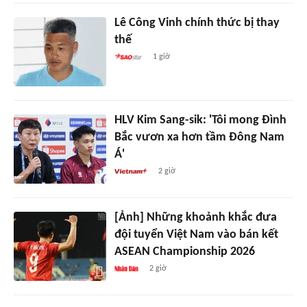
Lê Công Vinh chính thức bị thay
thế
1 giờ
HLV Kim Sang-sik: 'Tôi mong Đình
Bắc vươn xa hơn tầm Đông Nam
Á'
2 giờ
[Ảnh] Những khoảnh khắc đưa
đội tuyển Việt Nam vào bán kết
ASEAN Championship 2026
2 giờ