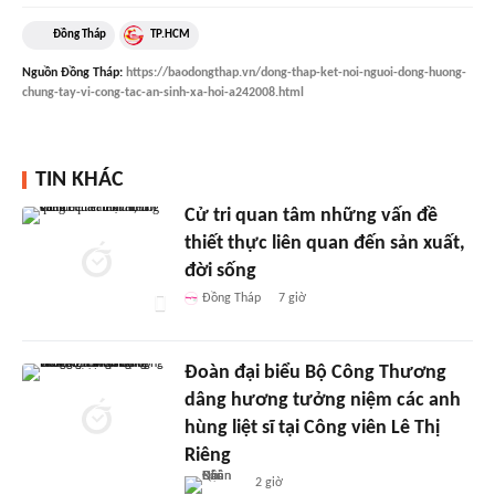
Đồng Tháp
TP.HCM
Nguồn
Đồng Tháp
:
https://baodongthap.vn/dong-thap-ket-noi-nguoi-dong-huong-
chung-tay-vi-cong-tac-an-sinh-xa-hoi-a242008.html
TIN KHÁC
Cử tri quan tâm những vấn đề
thiết thực liên quan đến sản xuất,
đời sống
Đồng Tháp
7 giờ
Đoàn đại biểu Bộ Công Thương
dâng hương tưởng niệm các anh
hùng liệt sĩ tại Công viên Lê Thị
Riêng
2 giờ