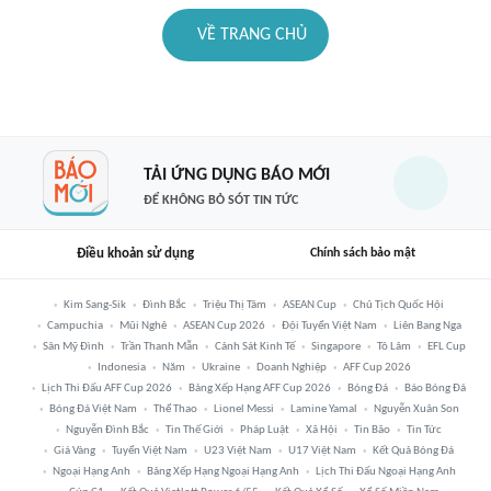
VỀ TRANG CHỦ
TẢI ỨNG DỤNG BÁO MỚI
ĐỂ KHÔNG BỎ SÓT TIN TỨC
Điều khoản sử dụng
Chính sách bảo mật
Kim Sang-Sik
Đình Bắc
Triệu Thị Tâm
ASEAN Cup
Chủ Tịch Quốc Hội
Campuchia
Mũi Nghê
ASEAN Cup 2026
Đội Tuyển Việt Nam
Liên Bang Nga
Sân Mỹ Đình
Trần Thanh Mẫn
Cảnh Sát Kinh Tế
Singapore
Tô Lâm
EFL Cup
Indonesia
Năm
Ukraine
Doanh Nghiệp
AFF Cup 2026
Lịch Thi Đấu AFF Cup 2026
Bảng Xếp Hạng AFF Cup 2026
Bóng Đá
Báo Bóng Đá
Bóng Đá Việt Nam
Thể Thao
Lionel Messi
Lamine Yamal
Nguyễn Xuân Son
Nguyễn Đình Bắc
Tin Thế Giới
Pháp Luật
Xã Hội
Tin Bão
Tin Tức
Giá Vàng
Tuyển Việt Nam
U23 Việt Nam
U17 Việt Nam
Kết Quả Bóng Đá
Ngoại Hạng Anh
Bảng Xếp Hạng Ngoại Hạng Anh
Lịch Thi Đấu Ngoại Hạng Anh