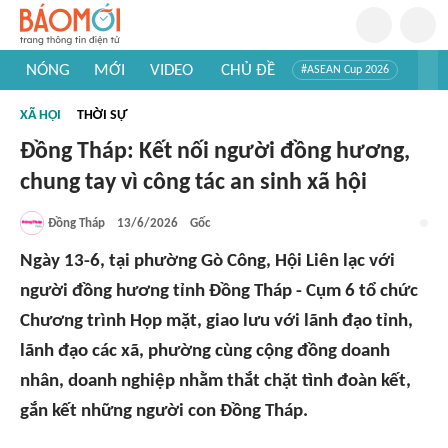
NÓNG
MỚI
VIDEO
CHỦ ĐỀ
#ASEAN Cup 2026
#Trí tuệ nhân tạo
#Mỹ - Iran
#Khám phá Việt Nam
XÃ HỘI
THỜI SỰ
#Khám phá thế giới
Đồng Tháp: Kết nối người đồng hương,
chung tay vì công tác an sinh xã hội
Đồng Tháp
13/6/2026
Gốc
Ngày 13-6, tại phường Gò Công, Hội Liên lạc với
người đồng hương tỉnh Đồng Tháp - Cụm 6 tổ chức
Chương trình Họp mặt, giao lưu với lãnh đạo tỉnh,
lãnh đạo các xã, phường cùng cộng đồng doanh
nhân, doanh nghiệp nhằm thắt chặt tình đoàn kết,
gắn kết những người con Đồng Tháp.