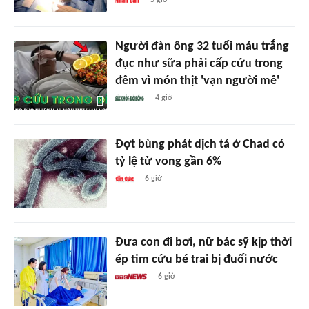
5 giờ
Người đàn ông 32 tuổi máu trắng
đục như sữa phải cấp cứu trong
đêm vì món thịt 'vạn người mê'
4 giờ
Đợt bùng phát dịch tả ở Chad có
tỷ lệ tử vong gần 6%
6 giờ
Đưa con đi bơi, nữ bác sỹ kịp thời
ép tim cứu bé trai bị đuối nước
6 giờ