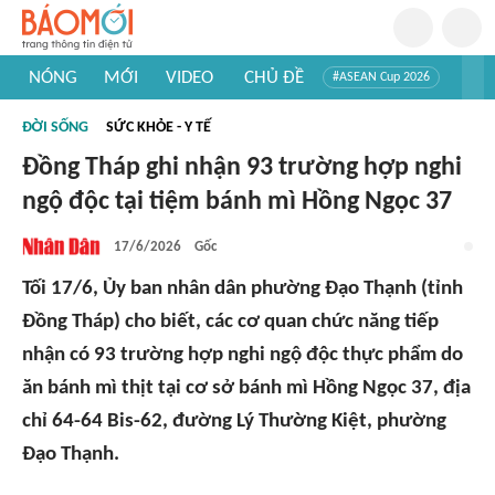
NÓNG
MỚI
VIDEO
CHỦ ĐỀ
#ASEAN Cup 2026
#Trí tuệ nhân tạo
#Mỹ - Iran
#Khám phá Việt Nam
ĐỜI SỐNG
SỨC KHỎE - Y TẾ
#Khám phá thế giới
Đồng Tháp ghi nhận 93 trường hợp nghi
ngộ độc tại tiệm bánh mì Hồng Ngọc 37
17/6/2026
Gốc
Tối 17/6, Ủy ban nhân dân phường Đạo Thạnh (tỉnh
Đồng Tháp) cho biết, các cơ quan chức năng tiếp
nhận có 93 trường hợp nghi ngộ độc thực phẩm do
ăn bánh mì thịt tại cơ sở bánh mì Hồng Ngọc 37, địa
chỉ 64-64 Bis-62, đường Lý Thường Kiệt, phường
Đạo Thạnh.