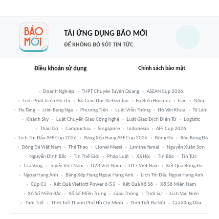
TẢI ỨNG DỤNG BÁO MỚI
ĐỂ KHÔNG BỎ SÓT TIN TỨC
Điều khoản sử dụng
Chính sách bảo mật
Doanh Nghiệp
THPT Chuyên Tuyên Quang
ASEAN Cup 2026
Luật Phát Triển Đô Thị
Bộ Giáo Dục Và Đào Tạo
Eo Biển Hormuz
Iran
Năm
Hạ Tầng
Liên Bang Nga
Phương Tiện
Luật Viễn Thông
Hồ Văn Khoa
Tô Lâm
Khánh Sky
Luật Chuyển Giao Công Nghệ
Luật Giao Dịch Điện Tử
Logistic
Tháo Gỡ
Campuchia
Singapore
Indonesia
AFF Cup 2026
Lịch Thi Đấu AFF Cup 2026
Bảng Xếp Hạng AFF Cup 2026
Bóng Đá
Báo Bóng Đá
Bóng Đá Việt Nam
Thể Thao
Lionel Messi
Lamine Yamal
Nguyễn Xuân Son
Nguyễn Đình Bắc
Tin Thế Giới
Pháp Luật
Xã Hội
Tin Bão
Tin Tức
Giá Vàng
Tuyển Việt Nam
U23 Việt Nam
U17 Việt Nam
Kết Quả Bóng Đá
Ngoại Hạng Anh
Bảng Xếp Hạng Ngoại Hạng Anh
Lịch Thi Đấu Ngoại Hạng Anh
Cúp C1
Kết Quả Vietlott Power 6/55
Kết Quả Xổ Số
Xổ Số Miền Nam
Xổ Số Miền Bắc
Xổ Số Miền Trung
Giao Thông
Thời Sự
Lịch Vạn Niên
Thời Tiết
Thời Tiết Thành Phố Hồ Chí Minh
Thời Tiết Hà Nội
Giá Xăng Dầu