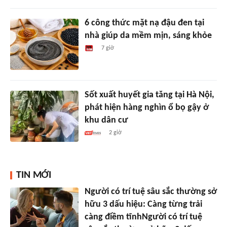
6 công thức mặt nạ đậu đen tại
nhà giúp da mềm mịn, sáng khỏe
7 giờ
Sốt xuất huyết gia tăng tại Hà Nội,
phát hiện hàng nghìn ổ bọ gậy ở
khu dân cư
2 giờ
TIN MỚI
Người có trí tuệ sâu sắc thường sở
hữu 3 dấu hiệu: Càng từng trải
càng điềm tĩnhNgười có trí tuệ