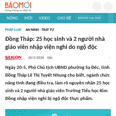
NÓNG
MỚI
VIDEO
CHỦ ĐỀ
#ASEAN Cup 2026
#Trí tuệ nhân tạo
#Mỹ - Iran
#Khám phá Việt Nam
PHÁP LUẬT
AN NINH - TRẬT TỰ
#Khám phá thế giới
Đồng Tháp: 25 học sinh và 2 người nhà
giáo viên nhập viện nghi do ngộ độc
20/5/2026
Gốc
Ngày 20-5, Phó Chủ tịch UBND phường Sa Đéc, tỉnh
Đồng Tháp Lê Thị Tuyết Nhung cho biết, ngành chức
năng tỉnh đang điều tra, làm rõ nguyên nhân 25 học
sinh và 2 người nhà giáo viên Trường Tiểu học Kim
Đồng nhập viện nghi bị ngộ độc thực phẩm.