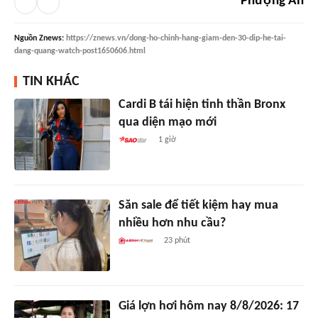
Phượng An
Nguồn
Znews
:
https://znews.vn/dong-ho-chinh-hang-giam-den-30-dip-he-tai-
dang-quang-watch-post1650606.html
TIN KHÁC
Cardi B tái hiện tinh thần Bronx
qua diện mạo mới
1 giờ
Săn sale để tiết kiệm hay mua
nhiều hơn nhu cầu?
23 phút
Giá lợn hơi hôm nay 8/8/2026: 17