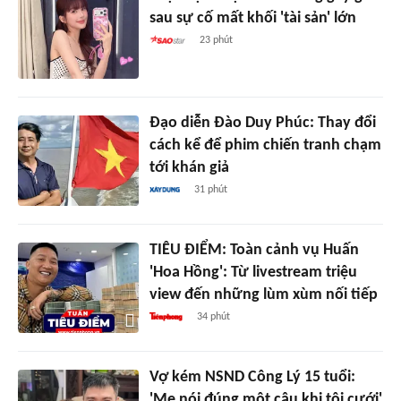
sau sự cố mất khối 'tài sản' lớn
23 phút
Đạo diễn Đào Duy Phúc: Thay đổi
cách kể để phim chiến tranh chạm
tới khán giả
31 phút
TIÊU ĐIỂM: Toàn cảnh vụ Huấn
'Hoa Hồng': Từ livestream triệu
view đến những lùm xùm nối tiếp
34 phút
Vợ kém NSND Công Lý 15 tuổi:
'Mẹ nói đúng một câu khi tôi cưới'