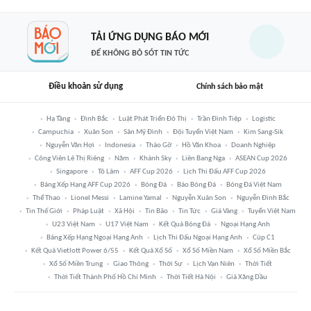
TẢI ỨNG DỤNG BÁO MỚI
ĐỂ KHÔNG BỎ SÓT TIN TỨC
Điều khoản sử dụng
Chính sách bảo mật
Hạ Tầng
Đình Bắc
Luật Phát Triển Đô Thị
Trần Đình Tiệp
Logistic
Campuchia
Xuân Son
Sân Mỹ Đình
Đội Tuyển Việt Nam
Kim Sang-Sik
Nguyễn Văn Hợi
Indonesia
Tháo Gỡ
Hồ Văn Khoa
Doanh Nghiệp
Công Viên Lê Thị Riêng
Năm
Khánh Sky
Liên Bang Nga
ASEAN Cup 2026
Singapore
Tô Lâm
AFF Cup 2026
Lịch Thi Đấu AFF Cup 2026
Bảng Xếp Hạng AFF Cup 2026
Bóng Đá
Báo Bóng Đá
Bóng Đá Việt Nam
Thể Thao
Lionel Messi
Lamine Yamal
Nguyễn Xuân Son
Nguyễn Đình Bắc
Tin Thế Giới
Pháp Luật
Xã Hội
Tin Bão
Tin Tức
Giá Vàng
Tuyển Việt Nam
U23 Việt Nam
U17 Việt Nam
Kết Quả Bóng Đá
Ngoại Hạng Anh
Bảng Xếp Hạng Ngoại Hạng Anh
Lịch Thi Đấu Ngoại Hạng Anh
Cúp C1
Kết Quả Vietlott Power 6/55
Kết Quả Xổ Số
Xổ Số Miền Nam
Xổ Số Miền Bắc
Xổ Số Miền Trung
Giao Thông
Thời Sự
Lịch Vạn Niên
Thời Tiết
Thời Tiết Thành Phố Hồ Chí Minh
Thời Tiết Hà Nội
Giá Xăng Dầu