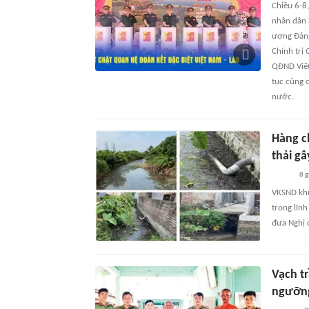
Chiều 6-8
nhân dân L
ương Đảng
Chính trị
QĐND Việt
tục củng c
nước.
Hàng c
thải gâ
8 g
VKSND khu 
trong lĩnh
đưa Nghị 
Vạch tr
ngưỡng