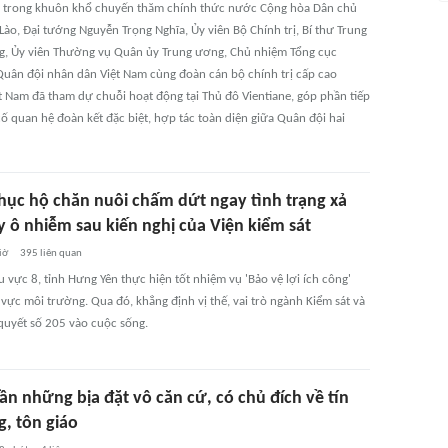
, trong khuôn khổ chuyến thăm chính thức nước Cộng hòa Dân chủ
ào, Đại tướng Nguyễn Trọng Nghĩa, Ủy viên Bộ Chính trị, Bí thư Trung
, Ủy viên Thường vụ Quân ủy Trung ương, Chủ nhiệm Tổng cục
 Quân đội nhân dân Việt Nam cùng đoàn cán bộ chính trị cấp cao
 Nam đã tham dự chuỗi hoạt động tại Thủ đô Vientiane, góp phần tiếp
ố quan hệ đoàn kết đặc biệt, hợp tác toàn diện giữa Quân đội hai
hục hộ chăn nuôi chấm dứt ngay tình trạng xả
y ô nhiễm sau kiến nghị của Viện kiểm sát
iờ
395
liên quan
vực 8, tỉnh Hưng Yên thực hiện tốt nhiệm vụ 'Bảo vệ lợi ích công'
 vực môi trường. Qua đó, khẳng định vị thế, vai trò ngành Kiểm sát và
quyết số 205 vào cuộc sống.
ần những bịa đặt vô căn cứ, có chủ đích về tín
, tôn giáo