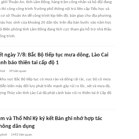
ên giới Thuận An, tỉnh Lâm Đồng, hàng trăm công nhân và bộ đội đang
 thi công công trình Trường phổ thông nội trú liên cấp Tiểu học và
 cơ sở Thuận An để công trình kịp tiến độ, bàn giao cho địa phương,
háu học sinh của khoảng 20 dân tộc trên địa bàn bước vào năm học
ội Biên phòng tỉnh Lâm Đồng đang tích cực tham gia hỗ trợ nhà thầu
ông trình.
ết ngày 7/8: Bắc Bộ tiếp tục mưa dông, Lào Cai
nh báo thiên tai cấp độ 1
phút
39
liên quan
 khu vực Bắc Bộ tiếp tục có mưa rào và dông rải rác, cục bộ có mưa
diễn biến mây đối lưu phát triển mạnh gây rủi ro lốc, sét và mưa đá,
ợng Thủy văn tỉnh Lào Cai đã phát cảnh báo rủi ro thiên tai ở Cấp độ
am và Thổ Nhĩ Kỳ ký kết Bản ghi nhớ hợp tác
hông dân dụng
 phút
1492
liên quan