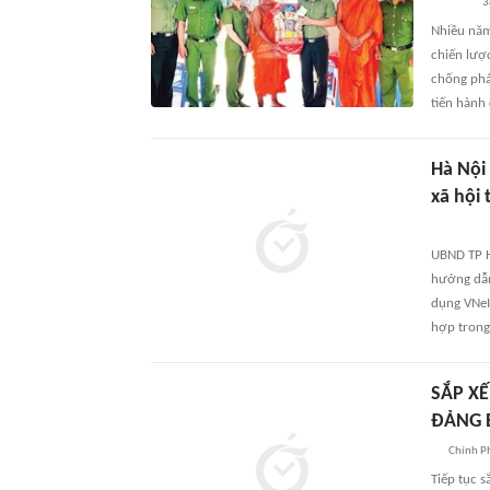
3
Nhiều năm
chiến lược
chống phá 
tiến hành
Hà Nội
xã hội
UBND TP H
hướng dẫn
dụng VNeI
hợp trong
SẮP XẾ
ĐẢNG B
Chính P
Tiếp tục s