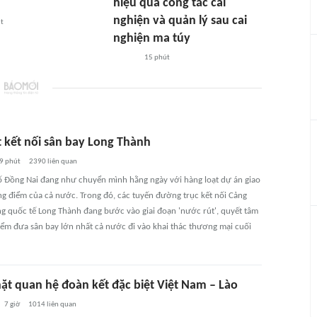
hiệu quả công tác cai
nghiện và quản lý sau cai
t
nghiện ma túy
15 phút
t kết nối sân bay Long Thành
9 phút
2390
liên quan
 Đồng Nai đang như chuyển mình hằng ngày với hàng loạt dự án giao
ng điểm của cả nước. Trong đó, các tuyến đường trục kết nối Cảng
g quốc tế Long Thành đang bước vào giai đoạn 'nước rút', quyết tâm
điểm đưa sân bay lớn nhất cả nước đi vào khai thác thương mại cuối
hặt quan hệ đoàn kết đặc biệt Việt Nam – Lào
7 giờ
1014
liên quan