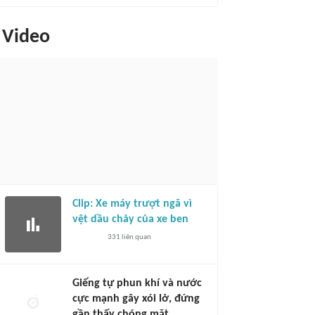
Video
Clip: Xe máy trượt ngã vì
vệt dầu chảy của xe ben
331
liên quan
Giếng tự phun khí và nước
cực mạnh gây xói lở, đứng
gần thấy chóng mặt