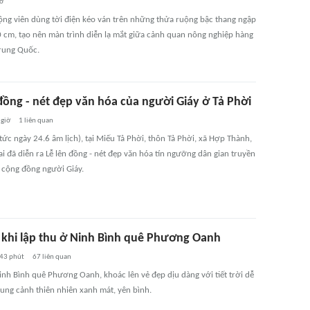
iờ
ộng viên dùng tời điện kéo ván trên những thửa ruộng bậc thang ngập
 cm, tạo nên màn trình diễn lạ mắt giữa cảnh quan nông nghiệp hàng
Trung Quốc.
 đồng - nét đẹp văn hóa của người Giáy ở Tả Phời
 giờ
1
liên quan
tức ngày 24.6 âm lịch), tại Miếu Tả Phời, thôn Tả Phời, xã Hợp Thành,
ai đã diễn ra Lễ lên đồng - nét đẹp văn hóa tín ngưỡng dân gian truyền
 cộng đồng người Giáy.
 khi lập thu ở Ninh Bình quê Phương Oanh
43 phút
67
liên quan
inh Bình quê Phương Oanh, khoác lên vẻ đẹp dịu dàng với tiết trời dễ
hung cảnh thiên nhiên xanh mát, yên bình.