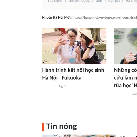
tay nghề
chuyển động
đón
độc giả
Hà Nội
Nguồn
Hà Nội Mới
:
https://hanoimoi.vn/don-xem-chuong-trin
Hành trình kết nối học sinh
Những côn
Hà Nội - Fukuoka
cứu làm n
rùa học' 
4 giờ
13 
Tin nóng