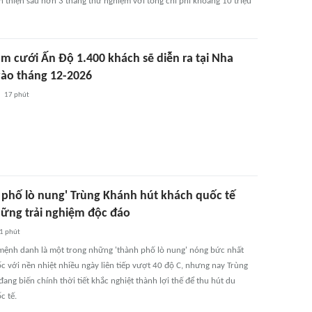
 thiện sau hơn 3 tháng thử nghiệm với tổng chi phí khoảng 10 triệu
ám cưới Ấn Độ 1.400 khách sẽ diễn ra tại Nha
vào tháng 12-2026
17 phút
 phố lò nung' Trùng Khánh hút khách quốc tế
ững trải nghiệm độc đáo
1 phút
ệnh danh là một trong những 'thành phố lò nung' nóng bức nhất
c với nền nhiệt nhiều ngày liên tiếp vượt 40 độ C, nhưng nay Trùng
đang biến chính thời tiết khắc nghiệt thành lợi thế để thu hút du
c tế.