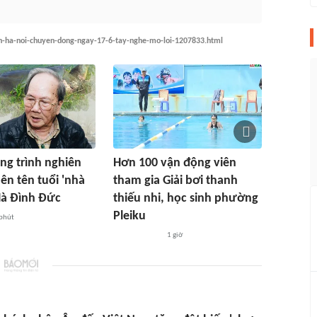
h-ha-noi-chuyen-dong-ngay-17-6-tay-nghe-mo-loi-1207833.html
g trình nghiên
Hơn 100 vận động viên
ên tên tuổi 'nhà
tham gia Giải bơi thanh
Hà Đình Đức
thiếu nhi, học sinh phường
Pleiku
phút
1 giờ