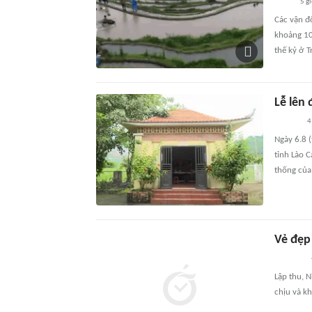
5 g
Các vận đ
khoảng 10
thế kỷ ở 
Lễ lên
4
Ngày 6.8 (
tỉnh Lào C
thống của
Vẻ đẹp
Lập thu, N
chịu và k