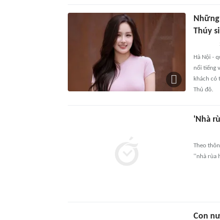
Những 
Thúy si
Hà Nội - 
nổi tiếng
khách có 
Thủ đô.
'Nhà r
Theo thông
''nhà rùa 
Con nư