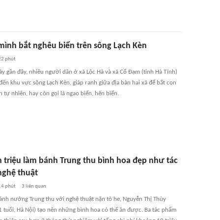
ình bắt nghêu biển trên sông Lạch Kèn
22 phút
y gần đây, nhiều người dân ở xã Lộc Hà và xã Cổ Đạm (tỉnh Hà Tĩnh)
đến khu vực sông Lạch Kèn, giáp ranh giữa địa bàn hai xã để bắt con
 tự nhiên, hay còn gọi là ngao biển, hến biển.
n triệu làm bánh Trung thu bình hoa đẹp như tác
ghệ thuật
14 phút
3
liên quan
ánh nướng Trung thu với nghệ thuật nặn tò he, Nguyễn Thị Thùy
 tuổi, Hà Nội) tạo nên những bình hoa có thể ăn được. Ba tác phẩm