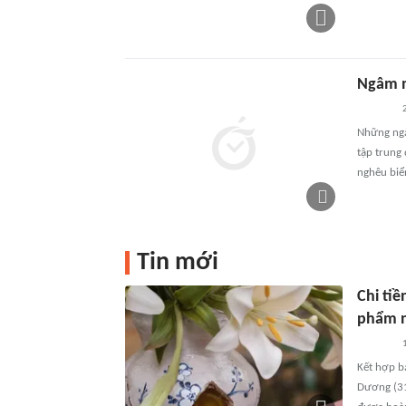
Ngâm m
Những ngà
tập trung 
nghêu biển
Tin mới
Chi tiề
phẩm n
Kết hợp b
Dương (31