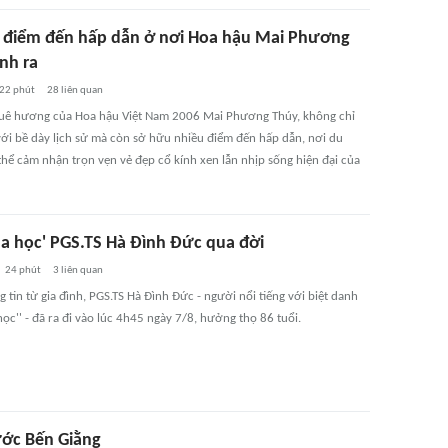
điểm đến hấp dẫn ở nơi Hoa hậu Mai Phương
nh ra
22 phút
28
liên quan
quê hương của Hoa hậu Việt Nam 2006 Mai Phương Thúy, không chỉ
 với bề dày lịch sử mà còn sở hữu nhiều điểm đến hấp dẫn, nơi du
thể cảm nhận trọn vẹn vẻ đẹp cổ kính xen lẫn nhịp sống hiện đại của
ùa học' PGS.TS Hà Đình Đức qua đời
24 phút
3
liên quan
 tin từ gia đình, PGS.TS Hà Đình Đức - người nổi tiếng với biệt danh
học'' - đã ra đi vào lúc 4h45 ngày 7/8, hưởng thọ 86 tuổi.
ớc Bến Giằng