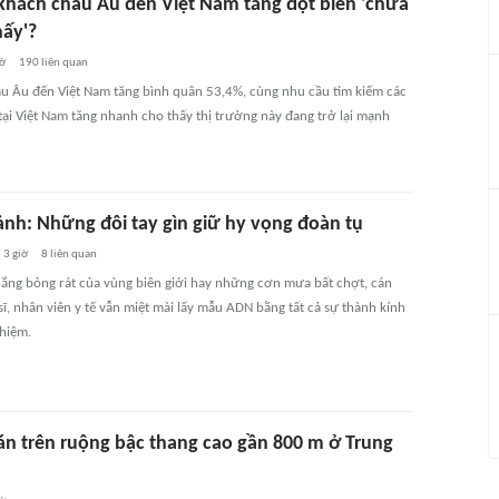
 khách châu Âu đến Việt Nam tăng đột biến 'chưa
hấy'?
iờ
190
liên quan
u Âu đến Việt Nam tăng bình quân 53,4%, cùng nhu cầu tìm kiếm các
tại Việt Nam tăng nhanh cho thấy thị trường này đang trở lại mạnh
nh: Những đôi tay gìn giữ hy vọng đoàn tụ
3 giờ
8
liên quan
nắng bỏng rát của vùng biên giới hay những cơn mưa bất chợt, cán
sĩ, nhân viên y tế vẫn miệt mài lấy mẫu ADN bằng tất cả sự thành kính
nhiệm.
án trên ruộng bậc thang cao gần 800 m ở Trung