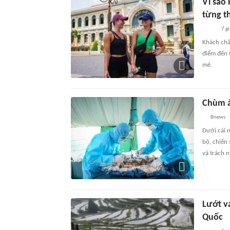
Vì sao
từng t
7 g
Khách châ
điểm đến 
mẽ.
Chùm ả
Bnews
Dưới cái 
bộ, chiến 
và trách 
Lướt v
Quốc