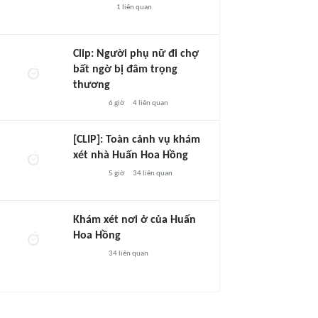
1
liên quan
Clip: Người phụ nữ đi chợ
bất ngờ bị đâm trọng
thương
6 giờ
4
liên quan
[CLIP]: Toàn cảnh vụ khám
xét nhà Huấn Hoa Hồng
5 giờ
34
liên quan
Khám xét nơi ở của Huấn
Hoa Hồng
34
liên quan