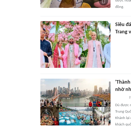
được hoàn
đồng.
Siêu đ
Trang 
'Thành
nhờ nh
2
Dù được m
Trung Quố
Khánh lại 
khách quố