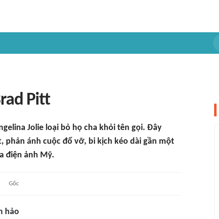
ad Pitt
gelina Jolie loại bỏ họ cha khỏi tên gọi. Đây
t, phản ánh cuộc đổ vỡ, bi kịch kéo dài gần một
a điện ảnh Mỹ.
Gốc
n hảo