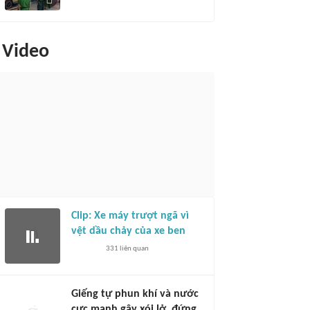
Video
Clip: Xe máy trượt ngã vì
vệt dầu chảy của xe ben
331
liên quan
Giếng tự phun khí và nước
cực mạnh gây xói lở, đứng