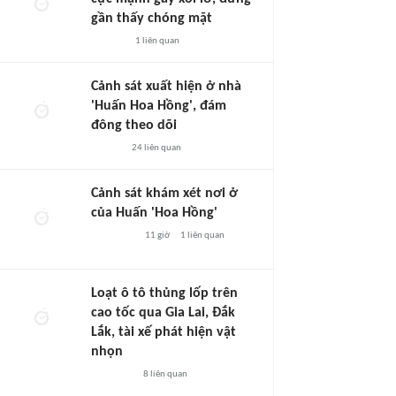
gần thấy chóng mặt
1
liên quan
Cảnh sát xuất hiện ở nhà
'Huấn Hoa Hồng', đám
đông theo dõi
24
liên quan
Cảnh sát khám xét nơi ở
của Huấn 'Hoa Hồng'
11 giờ
1
liên quan
Loạt ô tô thủng lốp trên
cao tốc qua Gia Lai, Đắk
Lắk, tài xế phát hiện vật
nhọn
8
liên quan