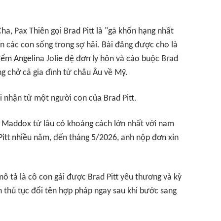
a, Pax Thiên gọi Brad Pitt là "gã khốn hạng nhất
ến các con sống trong sợ hãi. Bài đăng được cho là
điểm Angelina Jolie đệ đơn ly hôn và cáo buộc Brad
ng chở cả gia đình từ châu Âu về Mỹ.
i nhận từ một người con của Brad Pitt.
a, Maddox từ lâu có khoảng cách lớn nhất với nam
 Pitt nhiều năm, đến tháng 5/2026, anh nộp đơn xin
ô tả là cô con gái được Brad Pitt yêu thương và kỳ
n thủ tục đổi tên hợp pháp ngay sau khi bước sang