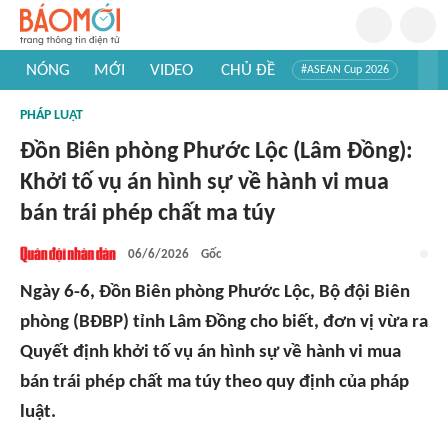
NÓNG
MỚI
VIDEO
CHỦ ĐỀ
#ASEAN Cup 2026
#Trí tuệ nhân tạo
#Mỹ - Iran
#Khám phá Việt Nam
PHÁP LUẬT
#Khám phá thế giới
Đồn Biên phòng Phước Lộc (Lâm Đồng):
Khởi tố vụ án hình sự về hành vi mua
bán trái phép chất ma túy
06/6/2026
Gốc
Ngày 6-6, Đồn Biên phòng Phước Lộc, Bộ đội Biên
phòng (BĐBP) tỉnh Lâm Đồng cho biết, đơn vị vừa ra
Quyết định khởi tố vụ án hình sự về hành vi mua
bán trái phép chất ma túy theo quy định của pháp
luật.