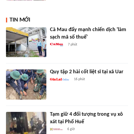
TIN MỚI
Cà Mau đẩy mạnh chiến dịch 'làm
sạch mã số thuế'
7 phút
Quy tập 2 hài cốt liệt sĩ tại xã Uar
16 phút
Tạm giữ 4 đối tượng trong vụ xô
xát tại Phố Huế
6 giờ