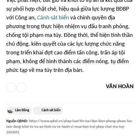
Việc phát hiện, bắt giữ và khởi tố vụ án là kết quả của
sự phối hợp chặt chẽ, hiệu quả giữa lực lượng BĐBP
với Công an,
Cảnh sát biển
và chính quyền địa
phương trong thực hiện nhiệm vụ đấu tranh phòng,
chống tội phạm ma túy. Đồng thời, thể hiện tinh thần
chủ động, kiên quyết của các lực lượng chức năng
trong triển khai đợt cao điểm tấn công, trấn áp tội
phạm, không để hình thành các điểm nóng, tụ điểm
phức tạp về ma túy trên địa bàn.
VĂN HOÀN
Lâm Đồng
Cảnh sát biển
Nguồn
QĐND
:
https://www.qdnd.vn/phap-luat/tin-tuc/don-bien-phong-phuoc-loc-
lam-dong-khoi-to-vu-an-hinh-su-ve-hanh-vi-mua-ban-trai-phep-chat-ma-tuy-
1043041