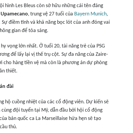
i hình Les Bleus còn sở hữu những cái tên đáng
 Upamecano
, trung vệ 27 tuổi của
Bayern Munich
,
ủ. Sự điềm tĩnh và khả năng bọc lót của anh đóng vai
không gian để tỏa sáng.
hy vọng lớn nhất. Ở tuổi 20, tài năng trẻ của PSG
ng để lấy lại vị thế trụ cột. Sự đa năng của Zaire-
ới cho hàng tiền vệ mà còn là phương án dự phòng
ần thiết.
án đài
g hộ cuồng nhiệt của các cổ động viên. Dự kiến sẽ
ùng đội tuyển tại Mỹ, dẫn đầu bởi hội cổ động
u của bản quốc ca La Marseillaise hứa hẹn sẽ tạo
cầu thủ.