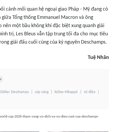
bối cảnh mối quan hệ ngoại giao Pháp - Mỹ đang có
m giữa Tổng thống Emmanuel Macron và ông
 nên một bầu không khí đặc biệt xung quanh giải
ính trị, Les Bleus vẫn tập trung tối đa cho mục tiêu
 trong giải đấu cuối cùng của kỷ nguyên Deschamps.
Tuệ Nhân
s
Didier Deschamps
cúp vàng
Kylian Mbappé
vũ điệu
world-cup-2026-tham-vong-vo-dich-va-vu-dieu-cuoi-cua-deschamps-