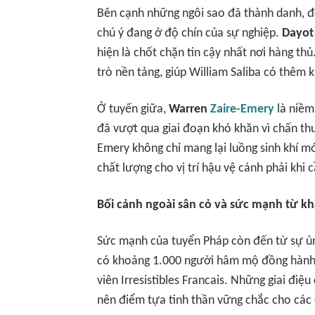
Bên cạnh những ngôi sao đã thành danh, độ
chú ý đang ở độ chín của sự nghiệp.
Dayot
hiện là chốt chặn tin cậy nhất nơi hàng th
trò nền tảng, giúp William Saliba có thêm 
Ở tuyến giữa,
Warren
Zaire-Emery
là niềm 
đã vượt qua giai đoạn khó khăn vì chấn thươ
Emery không chỉ mang lại luồng sinh khí m
chất lượng cho vị trí hậu vệ cánh phải khi c
Bối cảnh ngoài sân cỏ và sức mạnh từ kh
Sức mạnh của tuyển Pháp còn đến từ sự ủn
có khoảng 1.000 người hâm mộ đồng hành c
viên Irresistibles Francais. Những giai điệ
nên điểm tựa tinh thần vững chắc cho các 