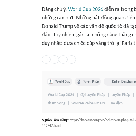
Đáng chú ý,
World Cup 2026
diễn ra trong 
những rạn nứt. Những bất đồng quan điể
Donald Trump về các vấn đề quốc tế đã tạo
đấu. Tuy nhiên, gác lại những căng thẳng ch
duy nhất: đưa chiếc cúp vàng trở lại Paris
World Cup
Tuyển Pháp
Didier Deschamp
World Cup 2026
đội tuyển Pháp
tuyển Pháp
tham vọng
Warren Zaire-Emery
vô địch
Nguồn
Lâm Đồng
:
https://baolamdong.vn/doi-tuyen-phap-tai-
446747.html