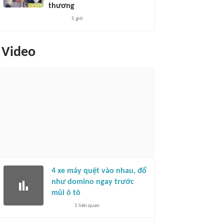
thương
5 giờ
Video
4 xe máy quệt vào nhau, đổ
như domino ngay trước
mũi ô tô
1
liên quan