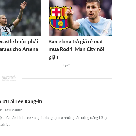
castle buộc phải
Barcelona trả giá rẻ mạt
raes cho Arsenal
mua Rodri, Man City nổi
giận
3 giờ
o ưu ái Lee Kang-in
iờ
59
liên quan
ện của tân binh Lee Kang-in đang tạo ra những tác động đáng kể tại
adrid.