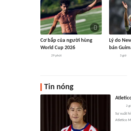
Cơ bắp của người hùng
Lý do New
World Cup 2026
bán Guima
29 phút
3 giờ
Tin nóng
Atletic
2 g
Sự xuất hi
Atletico M