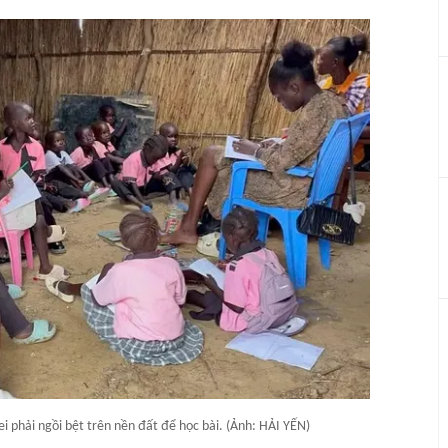
i phải ngồi bệt trên nền đất để học bài. (Ảnh: HẢI YẾN)