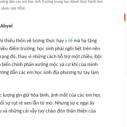
 hướng dẫn các em học sinh Trường trung học Abyei thực hành làm
 (Ảnh: HẢI YẾN)
 Abyei
hỉ thiếu thốn về lương thực hay
y tế
mà hạ tầng
iều điểm trường, học sinh phải ngồi bệt trên nền
rạng đó, thay vì những cách hỗ trợ một chiều, Đội
h biến chính phân xưởng mộc và cơ khí của mình
ướng dẫn các em học sinh địa phương tự tay làm
c lượng gìn giữ hòa bình, ánh mắt của các em học
ổi sự rụt rè xen lẫn tò mò. Nhưng sự e ngại ấy
u và những cái vẫy tay chào đón thân thiện của