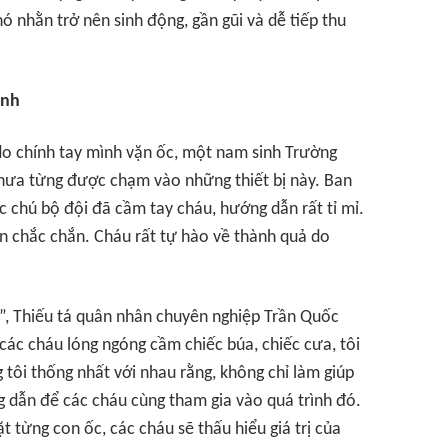
ó nhằn trở nên sinh động, gần gũi và dễ tiếp thu
inh
o chính tay mình vặn ốc, một nam sinh Trường
chưa từng được chạm vào những thiết bị này. Ban
c chú bộ đội đã cầm tay cháu, hướng dẫn rất tỉ mỉ.
àn chắc chắn. Cháu rất tự hào về thành quả do
í”, Thiếu tá quân nhân chuyên nghiệp Trần Quốc
ác cháu lóng ngóng cầm chiếc búa, chiếc cưa, tôi
tôi thống nhất với nhau rằng, không chỉ làm giúp
 dẫn để các cháu cùng tham gia vào quá trình đó.
t từng con ốc, các cháu sẽ thấu hiểu giá trị của