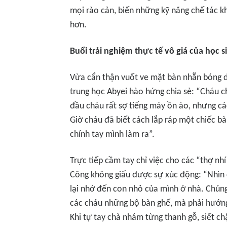
mọi rào cản, biến những kỹ năng chế tác kh
hơn.
Buổi trải nghiệm thực tế vô giá của học s
Vừa cẩn thận vuốt ve mặt bàn nhẵn bóng d
trung học Abyei hào hứng chia sẻ: “Cháu 
đầu cháu rất sợ tiếng máy ồn ào, nhưng cá
Giờ cháu đã biết cách lắp ráp một chiếc b
chính tay mình làm ra”.
Trực tiếp cầm tay chỉ việc cho các “thợ nh
Công không giấu được sự xúc động: “Nhìn c
lại nhớ đến con nhỏ của mình ở nhà. Chúng 
các cháu những bộ bàn ghế, mà phải hướng
Khi tự tay chà nhám từng thanh gỗ, siết chặ