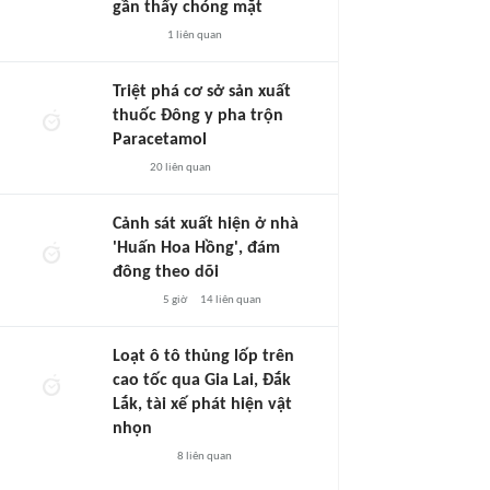
gần thấy chóng mặt
1
liên quan
Triệt phá cơ sở sản xuất
thuốc Đông y pha trộn
Paracetamol
20
liên quan
Cảnh sát xuất hiện ở nhà
'Huấn Hoa Hồng', đám
đông theo dõi
5 giờ
14
liên quan
Loạt ô tô thủng lốp trên
cao tốc qua Gia Lai, Đắk
Lắk, tài xế phát hiện vật
nhọn
8
liên quan