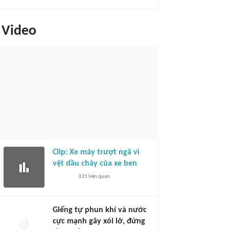
Video
Clip: Xe máy trượt ngã vì
vệt dầu chảy của xe ben
331
liên quan
Giếng tự phun khí và nước
cực mạnh gây xói lở, đứng