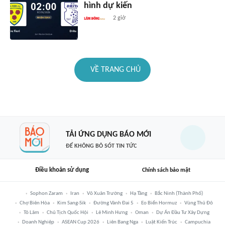
hình dự kiến
2 giờ
VỀ TRANG CHỦ
TẢI ỨNG DỤNG BÁO MỚI
ĐỂ KHÔNG BỎ SÓT TIN TỨC
Điều khoản sử dụng
Chính sách bảo mật
Sophon Zaram
Iran
Võ Xuân Trường
Hạ Tầng
Bắc Ninh (thành Phố)
Chợ Biên Hòa
Kim Sang-Sik
Đường Vành Đai 5
Eo Biển Hormuz
Vùng Thủ Đô
Tô Lâm
Chủ Tịch Quốc Hội
Lê Minh Hưng
Oman
Dự Án Đầu Tư Xây Dựng
Doanh Nghiệp
ASEAN Cup 2026
Liên Bang Nga
Luật Kiến Trúc
Campuchia