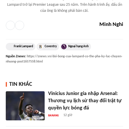
Lampard trở lại Premier League sau 25 năm. Trên hành trình ấy, dấu ấn
của ông là không phải bàn cãi.
Minh Nghi
Frank Lampard
Coventry
Ngoại hạng Anh
Nguồn
Znews
:
https://znews.vn/doi-bong-cua-lampard-co-the-pha-ky-luc-chuyen-
nhuong-post1657558.html
TIN KHÁC
Vinicius Junior gia nhập Arsenal:
Thương vụ lịch sử thay đổi trật tự
quyền lực bóng đá
12 giờ