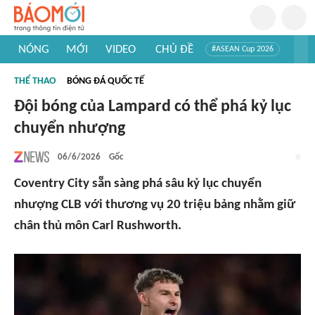
NÓNG
MỚI
VIDEO
CHỦ ĐỀ
#ASEAN Cup 2026
#Trí tuệ nhân tạo
#Mỹ - Iran
#Khám phá Việt Nam
THỂ THAO
BÓNG ĐÁ QUỐC TẾ
#Khám phá thế giới
Đội bóng của Lampard có thể phá kỷ lục
chuyển nhượng
06/6/2026
Gốc
Coventry City sẵn sàng phá sâu kỷ lục chuyển
nhượng CLB với thương vụ 20 triệu bảng nhằm giữ
chân thủ môn Carl Rushworth.