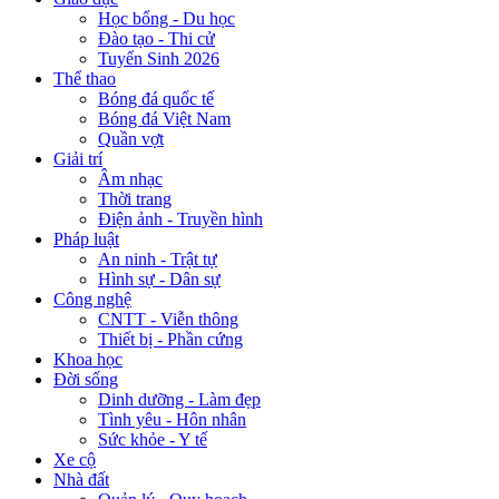
Học bổng - Du học
Đào tạo - Thi cử
Tuyển Sinh 2026
Thể thao
Bóng đá quốc tế
Bóng đá Việt Nam
Quần vợt
Giải trí
Âm nhạc
Thời trang
Điện ảnh - Truyền hình
Pháp luật
An ninh - Trật tự
Hình sự - Dân sự
Công nghệ
CNTT - Viễn thông
Thiết bị - Phần cứng
Khoa học
Đời sống
Dinh dưỡng - Làm đẹp
Tình yêu - Hôn nhân
Sức khỏe - Y tế
Xe cộ
Nhà đất