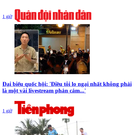
1 giờ
Đại biểu quốc hội: 'Điều tôi lo ngại nhất không phải
là một vài livestream phản cảm...'
1 giờ