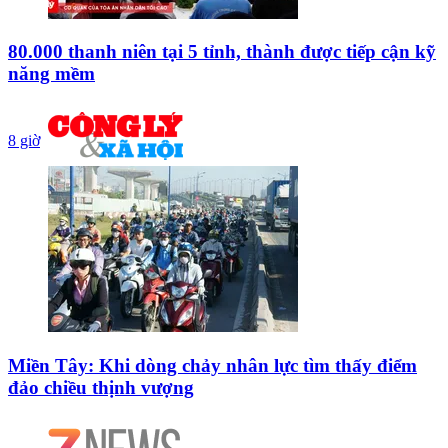
80.000 thanh niên tại 5 tỉnh, thành được tiếp cận kỹ
năng mềm
8 giờ
Miền Tây: Khi dòng chảy nhân lực tìm thấy điểm
đảo chiều thịnh vượng