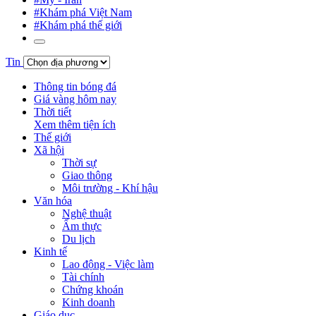
#Khám phá Việt Nam
#Khám phá thế giới
Tin
Thông tin bóng đá
Giá vàng hôm nay
Thời tiết
Xem thêm tiện ích
Thế giới
Xã hội
Thời sự
Giao thông
Môi trường - Khí hậu
Văn hóa
Nghệ thuật
Ẩm thực
Du lịch
Kinh tế
Lao động - Việc làm
Tài chính
Chứng khoán
Kinh doanh
Giáo dục