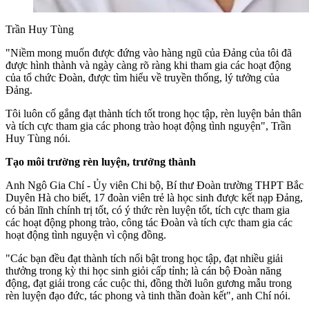
Trần Huy Tùng
"Niềm mong muốn được đứng vào hàng ngũ của Đảng của tôi đã
được hình thành và ngày càng rõ ràng khi tham gia các hoạt động
của tổ chức Đoàn, được tìm hiểu về truyền thống, lý tưởng của
Đảng.
Tôi luôn cố gắng đạt thành tích tốt trong học tập, rèn luyện bản thân
và tích cực tham gia các phong trào hoạt động tình nguyện", Trần
Huy Tùng nói.
Tạo môi trường rèn luyện, trưởng thành
Anh Ngô Gia Chí - Ủy viên Chi bộ, Bí thư Đoàn trường THPT Bắc
Duyên Hà cho biết, 17 đoàn viên trẻ là học sinh được kết nạp Đảng,
có bản lĩnh chính trị tốt, có ý thức rèn luyện tốt, tích cực tham gia
các hoạt động phong trào, công tác Đoàn và tích cực tham gia các
hoạt động tình nguyện vì cộng đồng.
"Các bạn đều đạt thành tích nổi bật trong học tập, đạt nhiều giải
thưởng trong kỳ thi học sinh giỏi cấp tỉnh; là cán bộ Đoàn năng
động, đạt giải trong các cuộc thi, đồng thời luôn gương mẫu trong
rèn luyện đạo đức, tác phong và tinh thần đoàn kết", anh Chí nói.