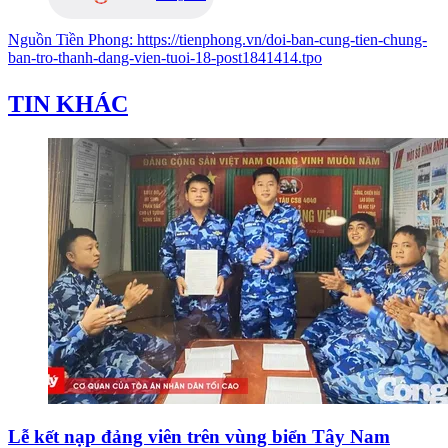
Nguồn
Tiền Phong
:
https://tienphong.vn/doi-ban-cung-tien-chung-
ban-tro-thanh-dang-vien-tuoi-18-post1841414.tpo
TIN KHÁC
Lễ kết nạp đảng viên trên vùng biển Tây Nam