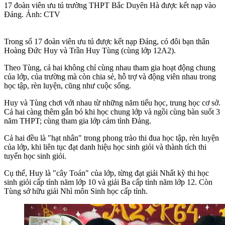
17 đoàn viên ưu tú trường THPT Bắc Duyên Hà được kết nạp vào
Đảng. Ảnh: CTV
Trong số 17 đoàn viên ưu tú được kết nạp Đảng, có đôi bạn thân
Hoàng Đức Huy và Trần Huy Tùng (cùng lớp 12A2).
Theo Tùng, cả hai không chỉ cùng nhau tham gia hoạt động chung
của lớp, của trường mà còn chia sẻ, hỗ trợ và động viên nhau trong
học tập, rèn luyện, cũng như cuộc sống.
Huy và Tùng chơi với nhau từ những năm tiểu học, trung học cơ sở.
Cả hai càng thêm gắn bó khi học chung lớp và ngồi cùng bàn suốt 3
năm THPT; cùng tham gia lớp cảm tình Đảng.
Cả hai đều là "hạt nhân" trong phong trào thi đua học tập, rèn luyện
của lớp, khi liên tục đạt danh hiệu học sinh giỏi và thành tích thi
tuyển học sinh giỏi.
Cụ thể, Huy là "cây Toán" của lớp, từng đạt giải Nhất kỳ thi học
sinh giỏi cấp tỉnh năm lớp 10 và giải Ba cấp tỉnh năm lớp 12. Còn
Tùng sở hữu giải Nhì môn Sinh học cấp tỉnh.