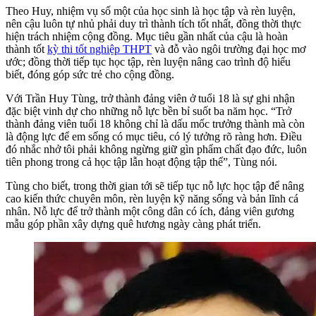
Theo Huy, nhiệm vụ số một của học sinh là học tập và rèn luyện,
nên cậu luôn tự nhủ phải duy trì thành tích tốt nhất, đồng thời thực
hiện trách nhiệm cộng đồng. Mục tiêu gần nhất của cậu là hoàn
thành tốt
kỳ thi tốt nghiệp THPT
và đỗ vào ngôi trường đại học mơ
ước; đồng thời tiếp tục học tập, rèn luyện nâng cao trình độ hiểu
biết, đóng góp sức trẻ cho cộng đồng.
Với Trần Huy Tùng, trở thành đảng viên ở tuổi 18 là sự ghi nhận
đặc biệt vinh dự cho những nỗ lực bền bỉ suốt ba năm học. “Trở
thành đảng viên tuổi 18 không chỉ là dấu mốc trưởng thành mà còn
là động lực để em sống có mục tiêu, có lý tưởng rõ ràng hơn. Điều
đó nhắc nhở tôi phải không ngừng giữ gìn phẩm chất đạo đức, luôn
tiên phong trong cả học tập lẫn hoạt động tập thể”, Tùng nói.
Tùng cho biết, trong thời gian tới sẽ tiếp tục nỗ lực học tập để nâng
cao kiến thức chuyên môn, rèn luyện kỹ năng sống và bản lĩnh cá
nhân. Nỗ lực để trở thành một công dân có ích, đảng viên gương
mẫu góp phần xây dựng quê hương ngày càng phát triển.