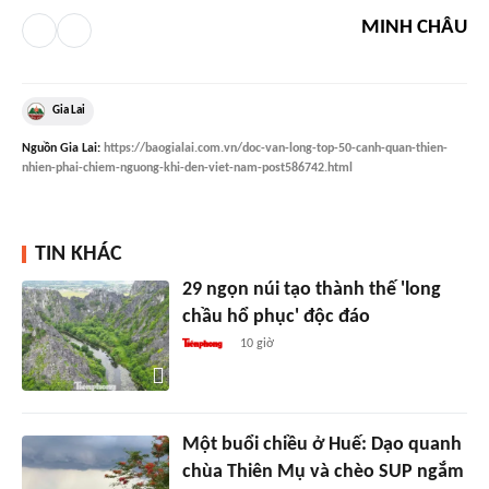
MINH CHÂU
Gia Lai
Nguồn
Gia Lai
:
https://baogialai.com.vn/doc-van-long-top-50-canh-quan-thien-
nhien-phai-chiem-nguong-khi-den-viet-nam-post586742.html
TIN KHÁC
29 ngọn núi tạo thành thế 'long
chầu hổ phục' độc đáo
10 giờ
Một buổi chiều ở Huế: Dạo quanh
chùa Thiên Mụ và chèo SUP ngắm