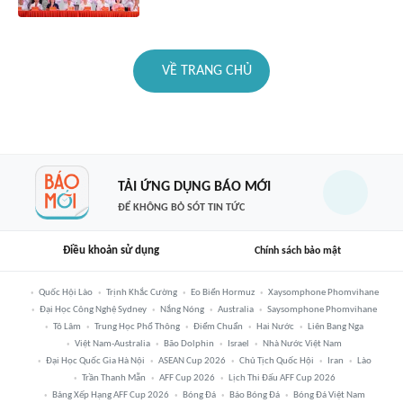
VỀ TRANG CHỦ
TẢI ỨNG DỤNG BÁO MỚI
ĐỂ KHÔNG BỎ SÓT TIN TỨC
Điều khoản sử dụng
Chính sách bảo mật
Quốc Hội Lào
Trịnh Khắc Cường
Eo Biển Hormuz
Xaysomphone Phomvihane
Đại Học Công Nghệ Sydney
Nắng Nóng
Australia
Saysomphone Phomvihane
Tô Lâm
Trung Học Phổ Thông
Điểm Chuẩn
Hai Nước
Liên Bang Nga
Việt Nam-Australia
Bão Dolphin
Israel
Nhà Nước Việt Nam
Đại Học Quốc Gia Hà Nội
ASEAN Cup 2026
Chủ Tịch Quốc Hội
Iran
Lào
Trần Thanh Mẫn
AFF Cup 2026
Lịch Thi Đấu AFF Cup 2026
Bảng Xếp Hạng AFF Cup 2026
Bóng Đá
Báo Bóng Đá
Bóng Đá Việt Nam