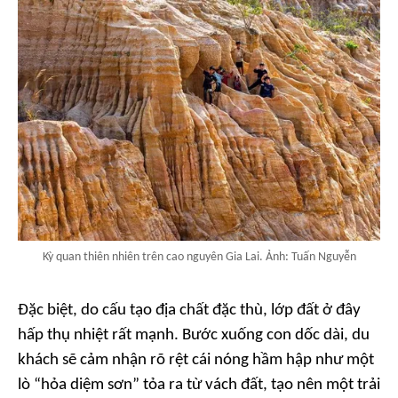
Kỳ quan thiên nhiên trên cao nguyên Gia Lai. Ảnh: Tuấn Nguyễn
Đặc biệt, do cấu tạo địa chất đặc thù, lớp đất ở đây
hấp thụ nhiệt rất mạnh. Bước xuống con dốc dài, du
khách sẽ cảm nhận rõ rệt cái nóng hầm hập như một
lò “hỏa diệm sơn” tỏa ra từ vách đất, tạo nên một trải