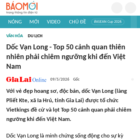
NÓNG
MỚI
VIDEO
CHỦ ĐỀ
#ASEAN Cup 2026
#Trí tuệ nhân tạo
#Mỹ - Iran
#Khám phá Việt Nam
VĂN HÓA
DU LỊCH
#Khám phá thế giới
Dốc Vạn Long - Top 50 cảnh quan thiên
nhiên phải chiêm ngưỡng khi đến Việt
Nam
09/5/2026
Gốc
Với vẻ đẹp hoang sơ, độc bản, dốc Vạn Long (làng
Pliết Kte, xã Ia Hrú, tỉnh Gia Lai) được tổ chức
Vietkings đề cử và lọt Top 50 cảnh quan phải chiêm
ngưỡng khi đến Việt Nam.
Dốc Vạn Long là minh chứng sống động cho sự kỳ