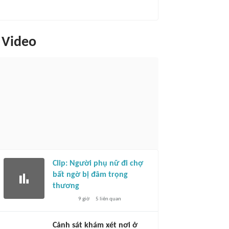
Video
Clip: Người phụ nữ đi chợ
bất ngờ bị đâm trọng
thương
9 giờ
5
liên quan
Cảnh sát khám xét nơi ở