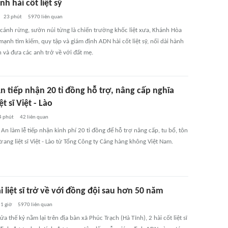
nh hài cốt liệt sỹ
23 phút
5970
liên quan
cánh rừng, sườn núi từng là chiến trường khốc liệt xưa, Khánh Hòa
ạnh tìm kiếm, quy tập và giám định ADN hài cốt liệt sỹ, nối dài hành
ân và đưa các anh trở về với đất mẹ.
n tiếp nhận 20 tỉ đồng hỗ trợ, nâng cấp nghĩa
ệt sĩ Việt - Lào
4 phút
42
liên quan
An làm lễ tiếp nhận kinh phí 20 tỉ đồng để hỗ trợ nâng cấp, tu bổ, tôn
trang liệt sĩ Việt - Lào từ Tổng Công ty Cảng hàng không Việt Nam.
 liệt sĩ trở về với đồng đội sau hơn 50 năm
1 giờ
5970
liên quan
a thế kỷ nằm lại trên địa bàn xã Phúc Trạch (Hà Tĩnh), 2 hài cốt liệt sĩ