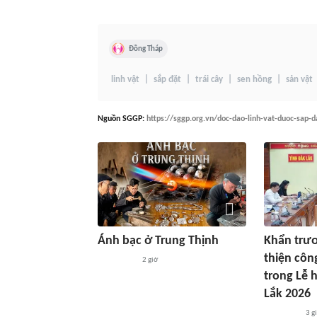
Đồng Tháp
linh vật
sắp đặt
trái cây
sen hồng
sản vật
Nguồn
SGGP
:
https://sggp.org.vn/doc-dao-linh-vat-duoc-sap-
Ánh bạc ở Trung Thịnh
Khẩn trươ
thiện côn
2 giờ
trong Lễ 
Lắk 2026
3 g