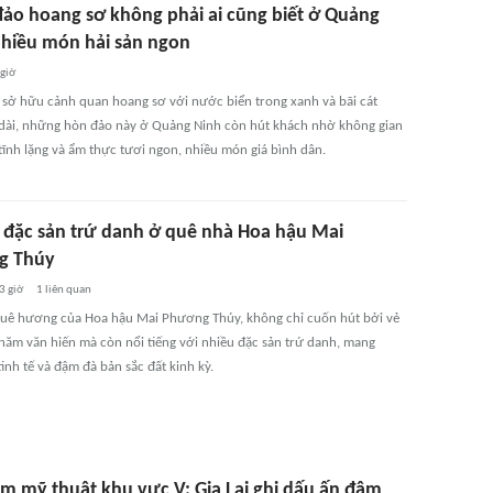
đảo hoang sơ không phải ai cũng biết ở Quảng
nhiều món hải sản ngon
 giờ
 sở hữu cảnh quan hoang sơ với nước biển trong xanh và bãi cát
i dài, những hòn đảo này ở Quảng Ninh còn hút khách nhờ không gian
tĩnh lặng và ẩm thực tươi ngon, nhiều món giá bình dân.
đặc sản trứ danh ở quê nhà Hoa hậu Mai
g Thúy
3 giờ
1
liên quan
quê hương của Hoa hậu Mai Phương Thúy, không chỉ cuốn hút bởi vẻ
năm văn hiến mà còn nổi tiếng với nhiều đặc sản trứ danh, mang
inh tế và đậm đà bản sắc đất kinh kỳ.
ãm mỹ thuật khu vực V: Gia Lai ghi dấu ấn đậm