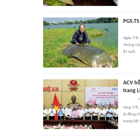
PGS.TS
Ngày 7/8,
những côn
87 tuổi.
ACV hỗ 
trang L
2
Sáng 7/8,
tỷ đồng c
trang Liệt 