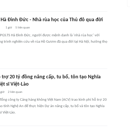
 Hà Đình Đức - Nhà rùa học của Thủ đô qua đời
1 giờ
5
liên quan
 PGS.TS Hà Đình Đức, người được mệnh danh là 'nhà rùa học' với
g trình nghiên cứu về rùa Hồ Gươm đã qua đời tại Hà Nội, hưởng thọ
trợ 20 tỷ đồng nâng cấp, tu bổ, tôn tạo Nghĩa
iệt sĩ Việt-Lào
 giờ
2
liên quan
 Tổng công ty Cảng hàng không Việt Nam (ACV) trao kinh phí hỗ trợ 20
ho tỉnh Nghệ An để thực hiện Dự án nâng cấp, tu bổ và tôn tạo Nghĩa
sĩ Việt-Lào.