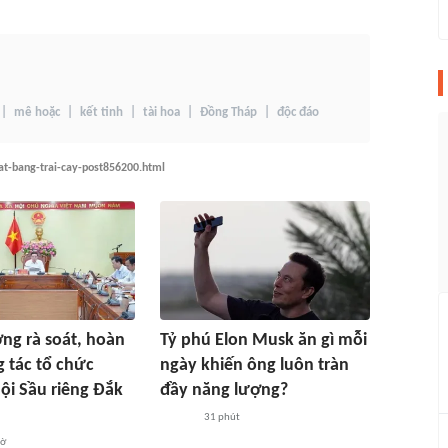
mê hoặc
kết tinh
tài hoa
Đồng Tháp
độc đáo
dat-bang-trai-cay-post856200.html
ng rà soát, hoàn
Tỷ phú Elon Musk ăn gì mỗi
g tác tổ chức
ngày khiến ông luôn tràn
hội Sầu riêng Đắk
đầy năng lượng?
31 phút
iờ