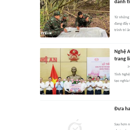
danh tí
Từ những 
đang đẩy m
trình tri 
Nghệ A
trang li
3
Tỉnh Nghệ 
tạo nghĩa 
Đưa hai
Sau hơn nử