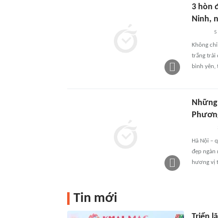
3 hòn 
Ninh, 
5
Không chỉ
trắng trả
bình yên, 
Những 
Phươn
Hà Nội – 
đẹp ngàn 
hương vị t
Tin mới
Triển l