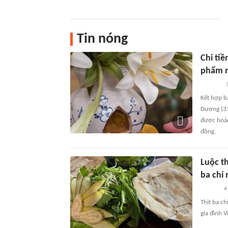
Tin nóng
Chi tiề
phẩm n
3
Kết hợp b
Dương (31
được hoàn
đồng.
Luộc th
ba chỉ
4
Thịt ba c
gia đình V