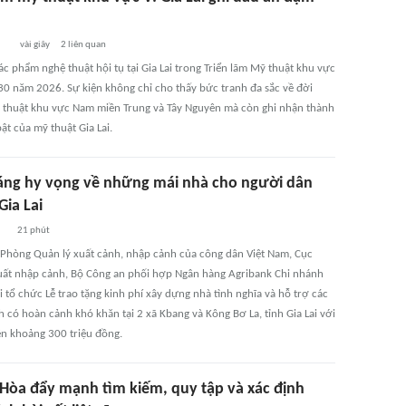
vài giây
2
liên quan
c phẩm nghệ thuật hội tụ tại Gia Lai trong Triển lãm Mỹ thuật khu vực
 30 năm 2026. Sự kiện không chỉ cho thấy bức tranh đa sắc về đời
 thuật khu vực Nam miền Trung và Tây Nguyên mà còn ghi nhận thành
ật của mỹ thuật Gia Lai.
áng hy vọng về những mái nhà cho người dân
Gia Lai
21 phút
 Phòng Quản lý xuất cảnh, nhập cảnh của công dân Việt Nam, Cục
uất nhập cảnh, Bộ Công an phối hợp Ngân hàng Agribank Chi nhánh
 tổ chức Lễ trao tặng kinh phí xây dựng nhà tình nghĩa và hỗ trợ các
h có hoàn cảnh khó khăn tại 2 xã Kbang và Kông Bơ La, tỉnh Gia Lai với
ền khoảng 300 triệu đồng.
Hòa đẩy mạnh tìm kiếm, quy tập và xác định