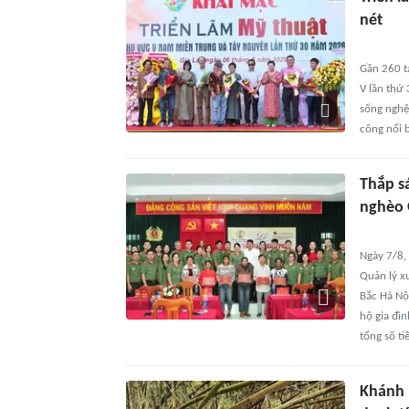
nét
Gần 260 tá
V lần thứ
sống nghệ
công nổi b
Thắp s
nghèo 
Ngày 7/8,
Quản lý x
Bắc Hà Nội
hộ gia đìn
tổng số ti
Khánh 