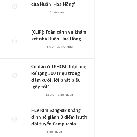
của Huấn 'Hoa Hồng'
1
liên quan
[CLIP]: Toàn cảnh vụ khám
xét nhà Huấn Hoa Hồng
8 giờ
37
liên quan
Cô dâu ở TPHCM được mẹ
kế tặng 500 triệu trong
đám cưới, lời phát biểu
'gây sốt'
12 giờ
1
liên quan
HLV Kim Sang-sik khẳng
định sẽ giành 3 điểm trước
đội tuyển Campuchia
9
liên quan