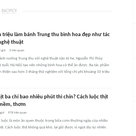
n triệu làm bánh Trung thu bình hoa đẹp như tác
ghệ thuật
 giờ
3
liên quan
ánh nướng Trung thu với nghệ thuật nặn tò he, Nguyễn Thị Thùy
 tuổi, Hà Nội) tạo nên những bình hoa có thể ăn được. Ba tác phẩm
 thiện sau hơn 3 tháng thử nghiệm với tổng chi phí khoảng 10 triệu
ịt ba chỉ bao nhiêu phút thì chín? Cách luộc thịt
 mềm, thơm
 giờ
978
liên quan
hỉ luộc là món ăn quen thuộc trong bữa cơm thường ngày của nhiều
iệt. Cách luộc thịt không quá khó, lại giữ được vị ngọt dịu tự nhiên.