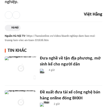
nghiệp.
Việt Hằng
Hà Nội
Nguồn
Hà Nội TV
:
https://hanoionline.vn/video/doanh-nghiep-dam-bao-moi-
truong-lam-viec-an-toan-331636.htm
TIN KHÁC
Đưa nghề về tận địa phương, mở
sinh kế cho người dân
4 giờ
Đề xuất đưa tài xế công nghệ bán
hàng online đóng BHXH
2 giờ