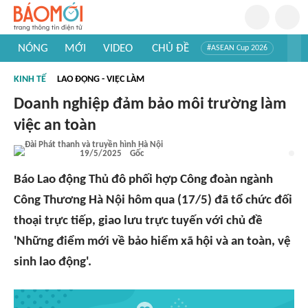
NÓNG
MỚI
VIDEO
CHỦ ĐỀ
#ASEAN Cup 2026
#Trí tuệ nhân tạo
#Mỹ - Iran
#Khám phá Việt Nam
KINH TẾ
LAO ĐỘNG - VIỆC LÀM
#Khám phá thế giới
Doanh nghiệp đảm bảo môi trường làm
việc an toàn
19/5/2025
Gốc
Báo Lao động Thủ đô phối hợp Công đoàn ngành
Công Thương Hà Nội hôm qua (17/5) đã tổ chức đối
thoại trực tiếp, giao lưu trực tuyến với chủ đề
'Những điểm mới về bảo hiểm xã hội và an toàn, vệ
sinh lao động'.