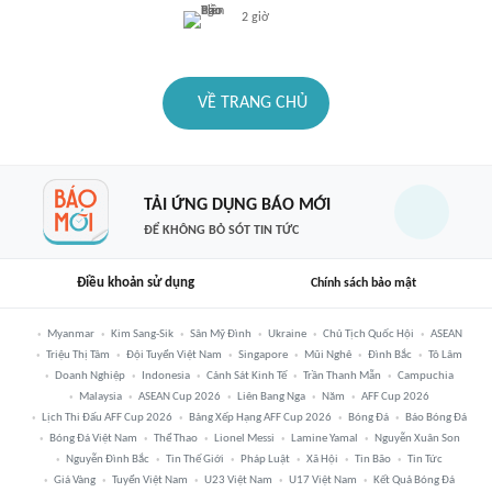
2 giờ
VỀ TRANG CHỦ
TẢI ỨNG DỤNG BÁO MỚI
ĐỂ KHÔNG BỎ SÓT TIN TỨC
Điều khoản sử dụng
Chính sách bảo mật
Myanmar
Kim Sang-Sik
Sân Mỹ Đình
Ukraine
Chủ Tịch Quốc Hội
ASEAN
Triệu Thị Tâm
Đội Tuyển Việt Nam
Singapore
Mũi Nghê
Đình Bắc
Tô Lâm
Doanh Nghiệp
Indonesia
Cảnh Sát Kinh Tế
Trần Thanh Mẫn
Campuchia
Malaysia
ASEAN Cup 2026
Liên Bang Nga
Năm
AFF Cup 2026
Lịch Thi Đấu AFF Cup 2026
Bảng Xếp Hạng AFF Cup 2026
Bóng Đá
Báo Bóng Đá
Bóng Đá Việt Nam
Thể Thao
Lionel Messi
Lamine Yamal
Nguyễn Xuân Son
Nguyễn Đình Bắc
Tin Thế Giới
Pháp Luật
Xã Hội
Tin Bão
Tin Tức
Giá Vàng
Tuyển Việt Nam
U23 Việt Nam
U17 Việt Nam
Kết Quả Bóng Đá