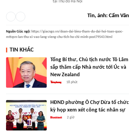
tại Thủ đô Hà Nội
Tin, ảnh: Cẩm Vân
Nguồn
Giác ngộ
:
https://giacngo.vn/doan-dai-bieu-tham-du-dai-hoi-toan-quoc-
mttqvn-lan-thu-xi-vao-lang-vieng-chu-tich-ho-chi-minh-post79543.html
TIN KHÁC
Tổng Bí thư, Chủ tịch nước Tô Lâm
sắp thăm cấp Nhà nước tới Úc và
New Zealand
18 phút
HĐND phường Ô Chợ Dừa tổ chức
kỳ họp xem xét công tác nhân sự
2 giờ