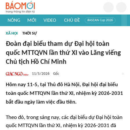
NÓNG
MỚI
VIDEO
CHỦ ĐỀ
#ASEAN Cup 2026
#Trí tuệ nhân tạo
#Mỹ - Iran
#Khám phá Việt Nam
XÃ HỘI
THỜI SỰ
#Khám phá thế giới
Đoàn đại biểu tham dự Đại hội toàn
quốc MTTQVN lần thứ XI vào Lăng viếng
Chủ tịch Hồ Chí Minh
11/5/2026
Gốc
Hôm nay 11-5, tại Thủ đô Hà Nội, Đại hội đại biểu
toàn quốc MTTQVN lần thứ XI, nhiệm kỳ 2026-2031
bắt đầu ngày làm việc đầu tiên.
Theo đó, trong sáng nay, các đại biểu dự Đại hội toàn
quốc MTTQVN lần thứ XI, nhiệm kỳ 2026-2031 đã