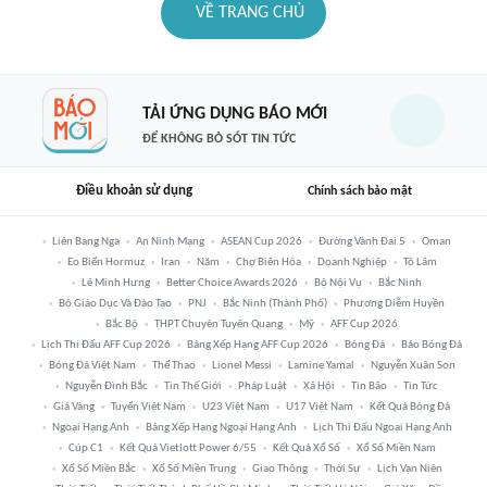
VỀ TRANG CHỦ
TẢI ỨNG DỤNG BÁO MỚI
ĐỂ KHÔNG BỎ SÓT TIN TỨC
Điều khoản sử dụng
Chính sách bảo mật
Liên Bang Nga
An Ninh Mạng
ASEAN Cup 2026
Đường Vành Đai 5
Oman
Eo Biển Hormuz
Iran
Năm
Chợ Biên Hòa
Doanh Nghiệp
Tô Lâm
Lê Minh Hưng
Better Choice Awards 2026
Bộ Nội Vụ
Bắc Ninh
Bộ Giáo Dục Và Đào Tạo
PNJ
Bắc Ninh (thành Phố)
Phương Diễm Huyền
Bắc Bộ
THPT Chuyên Tuyên Quang
Mỹ
AFF Cup 2026
Lịch Thi Đấu AFF Cup 2026
Bảng Xếp Hạng AFF Cup 2026
Bóng Đá
Báo Bóng Đá
Bóng Đá Việt Nam
Thể Thao
Lionel Messi
Lamine Yamal
Nguyễn Xuân Son
Nguyễn Đình Bắc
Tin Thế Giới
Pháp Luật
Xã Hội
Tin Bão
Tin Tức
Giá Vàng
Tuyển Việt Nam
U23 Việt Nam
U17 Việt Nam
Kết Quả Bóng Đá
Ngoại Hạng Anh
Bảng Xếp Hạng Ngoại Hạng Anh
Lịch Thi Đấu Ngoại Hạng Anh
Cúp C1
Kết Quả Vietlott Power 6/55
Kết Quả Xổ Số
Xổ Số Miền Nam
Xổ Số Miền Bắc
Xổ Số Miền Trung
Giao Thông
Thời Sự
Lịch Vạn Niên