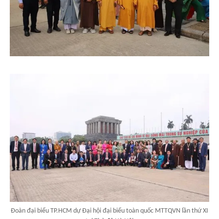
Đoàn đại biểu TP.HCM dự Đại hội đại biểu toàn quốc MTTQVN lần thứ XI