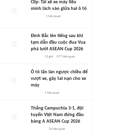
Clip: Tài xế xe máy liều
mình lách vào giữa hai ô tô
1
liên quan
Đình Bắc lên tiếng sau khi
tạm dẫn đầu cuộc đua Vua
phá lưới ASEAN Cup 2026
12 giờ
577
liên quan
Ô tô lấn làn ngược chiều để
vượt xe, gây tai nạn cho xe
máy
1
liên quan
Thắng Campuchia 3-1, đội
tuyển Việt Nam đứng đầu
bảng A ASEAN Cup 2026
76
liên quan