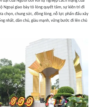
ĩ đại của Người đối với sự nghiệp cách mạng của
ộ Ngoại giao bày tỏ lòng quyết tâm, sự kiên trì đi
a chọn, chung sức, đồng lòng, nỗ lực phấn đấu xây
ng nhất, dân chủ, giàu mạnh, vững bước đi lên chủ