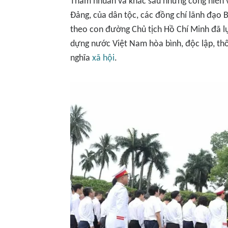
Thấm nhuần và khắc sâu những cống hiến v
Đảng, của dân tộc, các đồng chí lãnh đạo B
theo con đường Chủ tịch Hồ Chí Minh đã lự
dựng nước Việt Nam hòa bình, độc lập, thố
nghĩa
xã hội
.