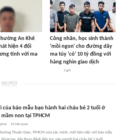
phường An Khê
Công nhân, học sinh thành
hát hiện 4 đối
'mồi ngon' cho đường dây
ơng tính với ma
ma túy 'cỏ' 10 tỷ đồng với
hàng nghìn giao dịch
2 giờ
ai của bảo mẫu bạo hành hai cháu bé 2 tuổi ở
 mầm non tại TPHCM
 phút
26
liên quan
hường Thuận Giao, TPHCM vừa xác minh, mời làm việc với bảo mẫu
 dùng tay, dây thun đánh liên tục vào người hai cháu bé 2 tuổi.