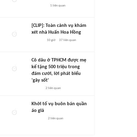
1
liên quan
[CLIP]: Toàn cảnh vụ khám
xét nhà Huấn Hoa Hồng
10 giờ
37
liên quan
Cô dâu ở TPHCM được mẹ
kế tặng 500 triệu trong
đám cưới, lời phát biểu
'gây sốt'
2
liên quan
Khởi tố vụ buôn bán quần
áo giả
2
liên quan