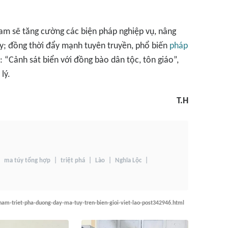
Nam sẽ tăng cường các biện pháp nghiệp vụ, nâng
úy; đồng thời đẩy mạnh tuyên truyền, phổ biến
pháp
 “Cảnh sát biển với đồng bào dân tộc, tôn giáo”,
lý.
T.H
ma túy tổng hợp
triệt phá
Lào
Nghĩa Lộc
nam-triet-pha-duong-day-ma-tuy-tren-bien-gioi-viet-lao-post342946.html