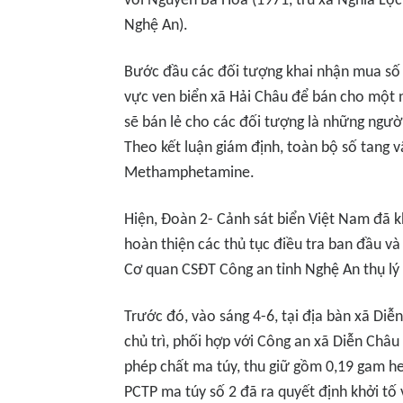
với Nguyễn Bá Hóa (1971, trú xã Nghĩa Lộc,
Nghệ An).
Bước đầu các đối tượng khai nhận mua số m
vực ven biển xã Hải Châu để bán cho một 
sẽ bán lẻ cho các đối tượng là những người
Theo kết luận giám định, toàn bộ số tang v
Methamphetamine.
Hiện, Đoàn 2- Cảnh sát biển Việt Nam đã k
hoàn thiện các thủ tục điều tra ban đầu và
Cơ quan CSĐT Công an tỉnh Nghệ An thụ lý 
Trước đó, vào sáng 4-6, tại địa bàn xã Di
chủ trì, phối hợp với Công an xã Diễn Châu 
phép chất ma túy, thu giữ gồm 0,19 gam h
PCTP ma túy số 2 đã ra quyết định khởi tố