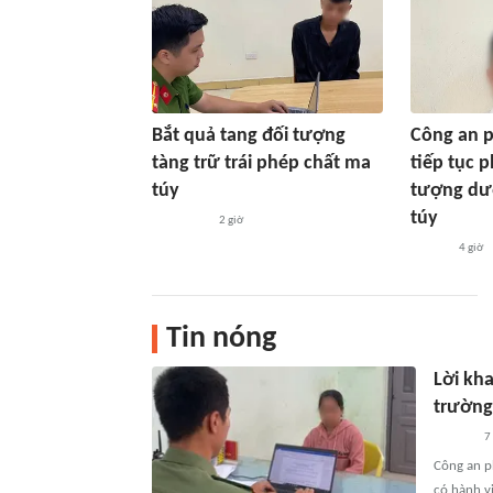
Bắt quả tang đối tượng
Công an 
tàng trữ trái phép chất ma
tiếp tục p
túy
tượng dư
túy
2 giờ
4 giờ
Tin nóng
Lời kh
trường
7
Công an p
có hành vi