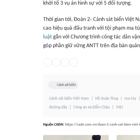
khởi tố 3 vụ án hình sự với 5 đối tượng.
Thời gian tới, Đoàn 2- Cảnh sát biển Việt 
cao hiệu quả đấu tranh với tội phạm ma t
luật
gắn với Chương trình công tác dân vận:
góp phần giữ vững ANTT trên địa bàn quản 
Cảnh sát biển
Cảnh sát biển Việt Nam
Hồ Xuân Tùng
ma túy
đường dây
Công an xã Diễn Châu
Việt
Nguồn
CAĐN
:
https://cadn.com.vn/doan-2-canh-sat-bien-viet-