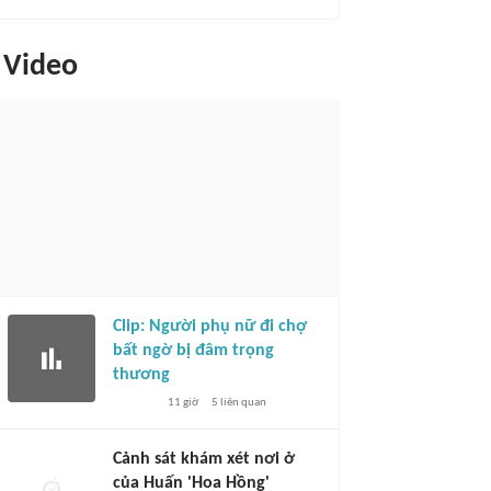
Video
Clip: Người phụ nữ đi chợ
bất ngờ bị đâm trọng
thương
11 giờ
5
liên quan
Cảnh sát khám xét nơi ở
của Huấn 'Hoa Hồng'