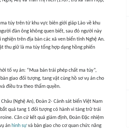
 Nghệ An) và Trần Thị Hiền (1987, trú xã Tam Hợp,
a túy trên từ khu vực biên giới giáp Lào về khu
người đàn ông không quen biết, sau đó người này
 nghiện trên địa bàn các xã ven biển tỉnh Nghệ An.
ật thu giữ là ma túy tổng hợp dạng hồng phiến
hởi tố vụ án: “Mua bán trái phép chất ma túy”,
 bàn giao đối tượng, tang vật cùng hồ sơ vụ án cho
và điều tra theo thẩm quyền.
ễn Châu (Nghệ An), Đoàn 2- Cảnh sát biển Việt Nam
bắt quả tang 1 đối tượng có hành vi tàng trữ trái
eroine. Căn cứ kết quả giám định, Đoàn Đặc nhiệm
 vụ án
hình sự
và bàn giao cho cơ quan chức năng