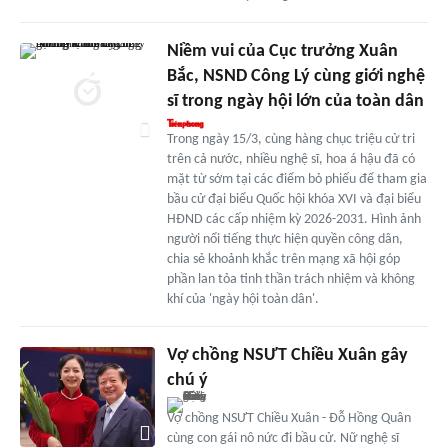
Niềm vui của Cục trưởng Xuân
Bắc, NSND Công Lý cùng giới nghệ
sĩ trong ngày hội lớn của toàn dân
Trong ngày 15/3, cùng hàng chục triệu cử tri
trên cả nước, nhiều nghệ sĩ, hoa á hậu đã có
mặt từ sớm tại các điểm bỏ phiếu để tham gia
bầu cử đại biểu Quốc hội khóa XVI và đại biểu
HĐND các cấp nhiệm kỳ 2026-2031. Hình ảnh
người nổi tiếng thực hiện quyền công dân,
chia sẻ khoảnh khắc trên mạng xã hội góp
phần lan tỏa tinh thần trách nhiệm và không
khí của 'ngày hội toàn dân'.
Vợ chồng NSƯT Chiều Xuân gây
chú ý
Vợ chồng NSƯT Chiều Xuân - Đỗ Hồng Quân
cùng con gái nô nức đi bầu cử. Nữ nghệ sĩ