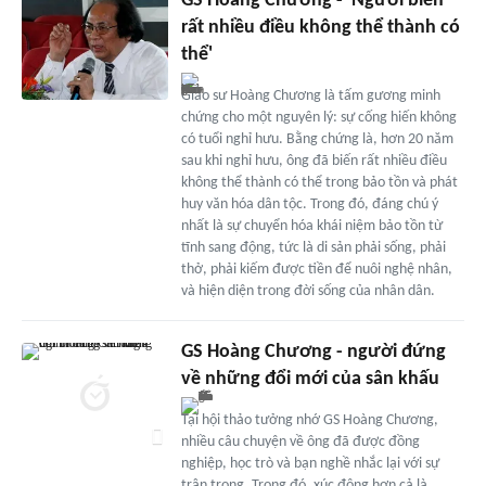
GS Hoàng Chương - 'Người biến
rất nhiều điều không thể thành có
thể'
Giáo sư Hoàng Chương là tấm gương minh
chứng cho một nguyên lý: sự cống hiến không
có tuổi nghỉ hưu. Bằng chứng là, hơn 20 năm
sau khi nghỉ hưu, ông đã biến rất nhiều điều
không thể thành có thể trong bảo tồn và phát
huy văn hóa dân tộc. Trong đó, đáng chú ý
nhất là sự chuyển hóa khái niệm bảo tồn từ
tĩnh sang động, tức là di sản phải sống, phải
thở, phải kiếm được tiền để nuôi nghệ nhân,
và hiện diện trong đời sống của nhân dân.
GS Hoàng Chương - người đứng
về những đổi mới của sân khấu
Tại hội thảo tưởng nhớ GS Hoàng Chương,
nhiều câu chuyện về ông đã được đồng
nghiệp, học trò và bạn nghề nhắc lại với sự
trân trọng. Trong đó, xúc động hơn cả là