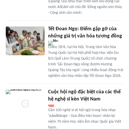
(Quảng Tây) khai mạc triển lãm lưu động các
nước ASEAN với chủ đề 'Đồng nguồn sơn thủy
- Cộng sinh văn minh'.
Tết Đoan Ngọ: Điểm gặp gỡ của
những giá trị văn hóa tương đồng
Chiều 18/6, tại Hà Nội, Trung tâm Văn hóa
Trung Quốc tại Hà Nội phối hợp Học viện Du
lịch Quế Lâm (Trung Quốc) tổ chức chương
trình 'Sắc Đoan Ngọ nồng đượm-Hương
Quảng Tây tỏa ngát' cùng nhiều hoạt động trải
nghiệm văn hóa nhân dịp Tết Đoan Ngọ 2026.
Cuộc hội ngộ đặc biệt của các thế
hệ nghệ sĩ kèn Việt Nam
Gần 100 nghệ sĩ sẽ hội ngộ trong hòa nhạc
'Jubelklänge - Giai điệu hân hoan' nhân kỷ
niệm 70 năm Học viện Âm nhạc Quốc gia Việt
Nam.