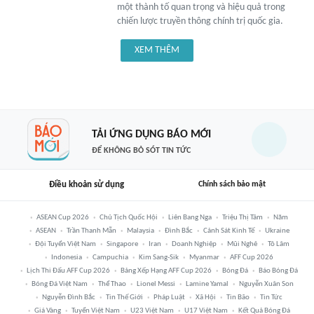
một thành tố quan trọng và hiệu quả trong
chiến lược truyền thông chính trị quốc gia.
XEM THÊM
TẢI ỨNG DỤNG BÁO MỚI
ĐỂ KHÔNG BỎ SÓT TIN TỨC
Điều khoản sử dụng
Chính sách bảo mật
ASEAN Cup 2026
Chủ Tịch Quốc Hội
Liên Bang Nga
Triệu Thị Tâm
Năm
ASEAN
Trần Thanh Mẫn
Malaysia
Đình Bắc
Cảnh Sát Kinh Tế
Ukraine
Đội Tuyển Việt Nam
Singapore
Iran
Doanh Nghiệp
Mũi Nghê
Tô Lâm
Indonesia
Campuchia
Kim Sang-Sik
Myanmar
AFF Cup 2026
Lịch Thi Đấu AFF Cup 2026
Bảng Xếp Hạng AFF Cup 2026
Bóng Đá
Báo Bóng Đá
Bóng Đá Việt Nam
Thể Thao
Lionel Messi
Lamine Yamal
Nguyễn Xuân Son
Nguyễn Đình Bắc
Tin Thế Giới
Pháp Luật
Xã Hội
Tin Bão
Tin Tức
Giá Vàng
Tuyển Việt Nam
U23 Việt Nam
U17 Việt Nam
Kết Quả Bóng Đá