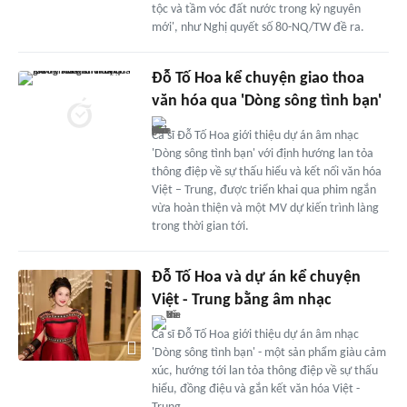
tộc và tầm vóc đất nước trong kỷ nguyên
mới', như Nghị quyết số 80-NQ/TW đề ra.
Đỗ Tố Hoa kể chuyện giao thoa
văn hóa qua 'Dòng sông tình bạn'
Ca sĩ Đỗ Tố Hoa giới thiệu dự án âm nhạc
'Dòng sông tình bạn' với định hướng lan tỏa
thông điệp về sự thấu hiểu và kết nối văn hóa
Việt – Trung, được triển khai qua phim ngắn
vừa hoàn thiện và một MV dự kiến trình làng
trong thời gian tới.
Đỗ Tố Hoa và dự án kể chuyện
Việt - Trung bằng âm nhạc
Ca sĩ Đỗ Tố Hoa giới thiệu dự án âm nhạc
'Dòng sông tình bạn' - một sản phẩm giàu cảm
xúc, hướng tới lan tỏa thông điệp về sự thấu
hiểu, đồng điệu và gắn kết văn hóa Việt -