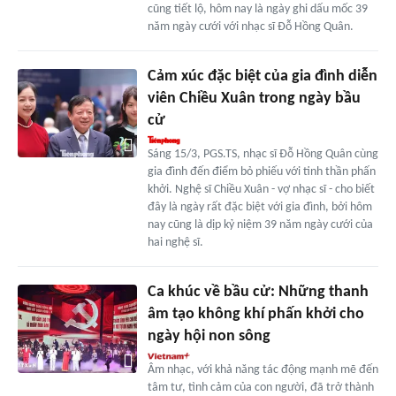
cũng tiết lộ, hôm nay là ngày ghi dấu mốc 39
năm ngày cưới với nhạc sĩ Đỗ Hồng Quân.
Cảm xúc đặc biệt của gia đình diễn
viên Chiều Xuân trong ngày bầu
cử
Sáng 15/3, PGS.TS, nhạc sĩ Đỗ Hồng Quân cùng
gia đình đến điểm bỏ phiếu với tinh thần phấn
khởi. Nghệ sĩ Chiều Xuân - vợ nhạc sĩ - cho biết
đây là ngày rất đặc biệt với gia đình, bởi hôm
nay cũng là dịp kỷ niệm 39 năm ngày cưới của
hai nghệ sĩ.
Ca khúc về bầu cử: Những thanh
âm tạo không khí phấn khởi cho
ngày hội non sông
Âm nhạc, với khả năng tác động mạnh mẽ đến
tâm tư, tình cảm của con người, đã trở thành