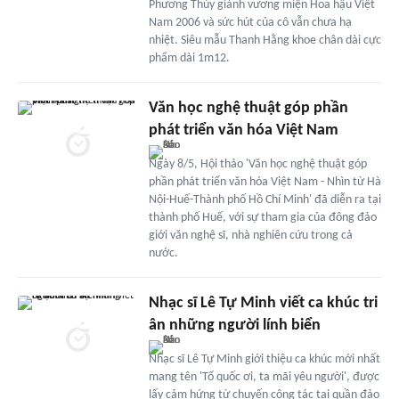
Phương Thúy giành vương miện Hoa hậu Việt
Nam 2006 và sức hút của cô vẫn chưa hạ
nhiệt. Siêu mẫu Thanh Hằng khoe chân dài cực
phẩm dài 1m12.
Văn học nghệ thuật góp phần
phát triển văn hóa Việt Nam
Ngày 8/5, Hội thảo 'Văn học nghệ thuật góp
phần phát triển văn hóa Việt Nam - Nhìn từ Hà
Nội-Huế-Thành phố Hồ Chí Minh' đã diễn ra tại
thành phố Huế, với sự tham gia của đông đảo
giới văn nghệ sĩ, nhà nghiên cứu trong cả
nước.
Nhạc sĩ Lê Tự Minh viết ca khúc tri
ân những người lính biển
Nhạc sĩ Lê Tự Minh giới thiệu ca khúc mới nhất
mang tên 'Tổ quốc ơi, ta mãi yêu người', được
lấy cảm hứng từ chuyến công tác tại quần đảo