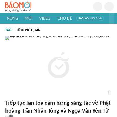
NÓNG
MỚI
VIDEO
CHỦ ĐỀ
#ASEAN Cup 2026
#Trí tuệ nhân tạo
#Mỹ - Iran
#Khám phá Việt Nam
TAG
ĐỖ HỒNG QUÂN
#Khám phá thế giới
Tiếp tục lan tỏa cảm hứng sáng tác về Phật
hoàng Trần Nhân Tông và Ngọa Vân Yên Tử