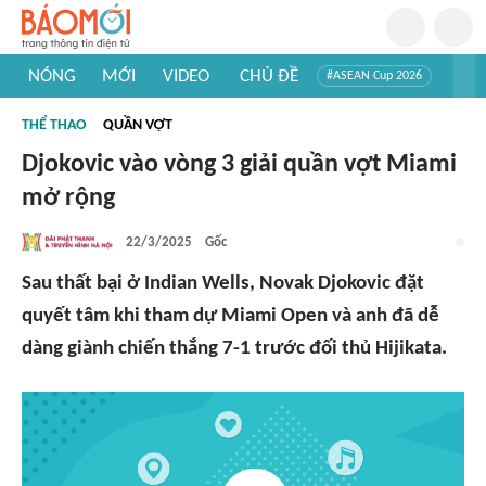
NÓNG
MỚI
VIDEO
CHỦ ĐỀ
#ASEAN Cup 2026
#Trí tuệ nhân tạo
#Mỹ - Iran
#Khám phá Việt Nam
THỂ THAO
QUẦN VỢT
#Khám phá thế giới
Djokovic vào vòng 3 giải quần vợt Miami
mở rộng
22/3/2025
Gốc
Sau thất bại ở Indian Wells, Novak Djokovic đặt
quyết tâm khi tham dự Miami Open và anh đã dễ
dàng giành chiến thắng 7-1 trước đối thủ Hijikata.