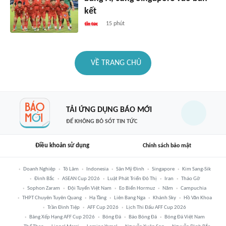
kết
15 phút
VỀ TRANG CHỦ
TẢI ỨNG DỤNG BÁO MỚI
ĐỂ KHÔNG BỎ SÓT TIN TỨC
Điều khoản sử dụng
Chính sách bảo mật
Doanh Nghiệp
Tô Lâm
Indonesia
Sân Mỹ Đình
Singapore
Kim Sang-Sik
Đình Bắc
ASEAN Cup 2026
Luật Phát Triển Đô Thị
Iran
Tháo Gỡ
Sophon Zaram
Đội Tuyển Việt Nam
Eo Biển Hormuz
Năm
Campuchia
THPT Chuyên Tuyên Quang
Hạ Tầng
Liên Bang Nga
Khánh Sky
Hồ Văn Khoa
Trần Đình Tiệp
AFF Cup 2026
Lịch Thi Đấu AFF Cup 2026
Bảng Xếp Hạng AFF Cup 2026
Bóng Đá
Báo Bóng Đá
Bóng Đá Việt Nam