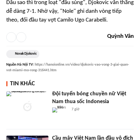
Dẫu sao thì trong loạt "đấu súng", Djokovic vẫn thắng
dễ dàng 7-1. Nhờ vậy, "Nole" ghi danh vòng tiếp
theo, đối đầu tay vợt Camilo Ugo Carabelli.
Quỳnh Vân
Novak Djokovic
Nguồn
Hà Nội TV
:
https://hanoionline.vn/video/djokovic-vao-vong-3-giai-quan-
vot-miami-mo-rong-316441.htm
TIN KHÁC
Đội tuyển bóng chuyền nữ Việt
Nam thua sốc Indonesia
7 giờ
Cầu mây Việt Nam lần đầu vô địch