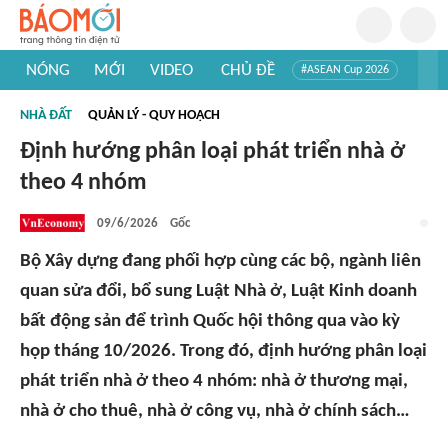
NÓNG
MỚI
VIDEO
CHỦ ĐỀ
#ASEAN Cup 2026
#Trí tuệ nhân tạo
#Mỹ - Iran
#Khám phá Việt Nam
NHÀ ĐẤT
QUẢN LÝ - QUY HOẠCH
#Khám phá thế giới
Định hướng phân loại phát triển nhà ở
theo 4 nhóm
09/6/2026
Gốc
Bộ Xây dựng đang phối hợp cùng các bộ, ngành liên
quan sửa đổi, bổ sung Luật Nhà ở, Luật Kinh doanh
bất động sản để trình Quốc hội thông qua vào kỳ
họp tháng 10/2026. Trong đó, định hướng phân loại
phát triển nhà ở theo 4 nhóm: nhà ở thương mại,
nhà ở cho thuê, nhà ở công vụ, nhà ở chính sách…