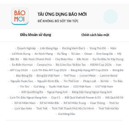
TẢI ỨNG DỤNG BÁO MỚI
ĐỂ KHÔNG BỎ SÓT TIN TỨC
Điều khoản sử dụng
Chính sách bảo mật
Doanh Nghiệp
Liên Bang Nga
Đường Vành Đai 5
Vùng Thủ Đô
Năm
Lê Minh Hưng
An Ninh Mạng
Hạ Tầng
Tô Lâm
Oman
Kim Sang-Sik
Mỹ
Bắc Bộ
Bắc Ninh (thành Phố)
Chợ Biên Hòa
Bắc Ninh
Dự Án Đầu Tư Xây Dựng
Eo Biển Hormuz
Campuchia
Bộ Giáo Dục Và Đào Tạo
ASEAN Cup 2026
Iran
AFF Cup 2026
Lịch Thi Đấu AFF Cup 2026
Bảng Xếp Hạng AFF Cup 2026
Bóng Đá
Báo Bóng Đá
Bóng Đá Việt Nam
Thể Thao
Lionel Messi
Lamine Yamal
Nguyễn Xuân Son
Nguyễn Đình Bắc
Tin Thế Giới
Pháp Luật
Xã Hội
Tin Bão
Tin Tức
Giá Vàng
Tuyển Việt Nam
U23 Việt Nam
U17 Việt Nam
Kết Quả Bóng Đá
Ngoại Hạng Anh
Bảng Xếp Hạng Ngoại Hạng Anh
Lịch Thi Đấu Ngoại Hạng Anh
Cúp C1
Kết Quả Vietlott Power 6/55
Kết Quả Xổ Số
Xổ Số Miền Nam
Xổ Số Miền Bắc
Xổ Số Miền Trung
Giao Thông
Thời Sự
Lịch Vạn Niên
Thời Tiết
Thời Tiết Thành Phố Hồ Chí Minh
Thời Tiết Hà Nội
Giá Xăng Dầu