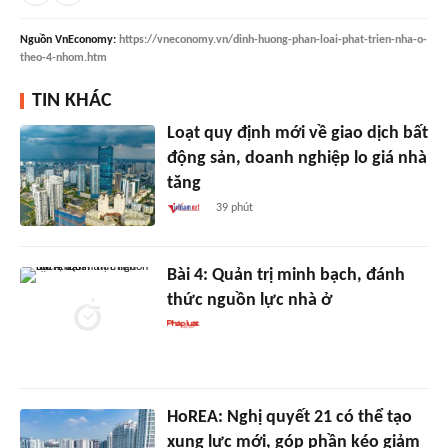
Nguồn
VnEconomy
:
https://vneconomy.vn/dinh-huong-phan-loai-phat-trien-nha-o-
theo-4-nhom.htm
TIN KHÁC
Loạt quy định mới về giao dịch bất
động sản, doanh nghiệp lo giá nhà
tăng
39 phút
Bài 4: Quản trị minh bạch, đánh
thức nguồn lực nhà ở
HoREA: Nghị quyết 21 có thể tạo
xung lực mới, góp phần kéo giảm