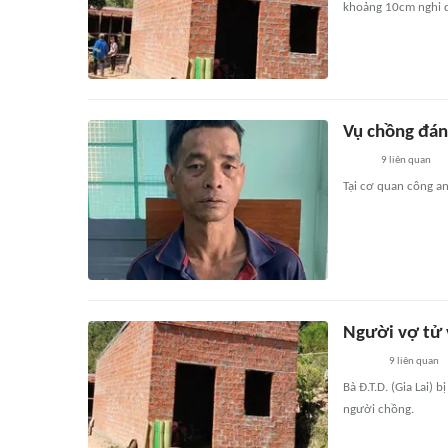
khoảng 10cm nghi do
Vụ chồng đán
9
liên quan
Tại cơ quan công a
Người vợ tử 
9
liên quan
Bà Đ.T.D. (Gia Lai) 
người chồng.