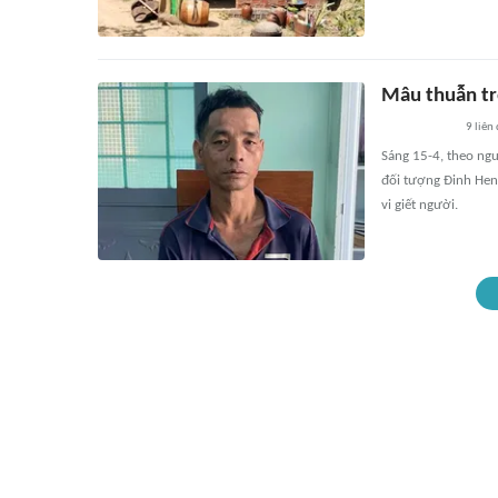
Mâu thuẫn tr
9
liên
Sáng 15-4, theo ngu
đối tượng Đinh Henh
vi giết người.