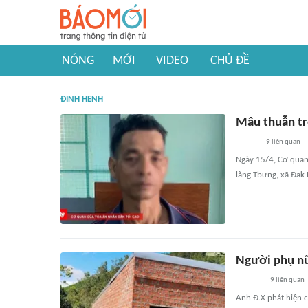
NÓNG
MỚI
VIDEO
CHỦ ĐỀ
ĐINH HENH
Mâu thuẫn tr
9
liên quan
Ngày 15/4, Cơ quan 
làng Tbưng, xã Đak 
Người phụ nữ
9
liên quan
Anh Đ.X phát hiện c