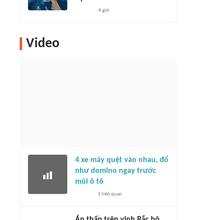
4 giờ
Video
4 xe máy quệt vào nhau, đổ
như domino ngay trước
mũi ô tô
1
liên quan
Áp thấp trên vịnh Bắc bộ