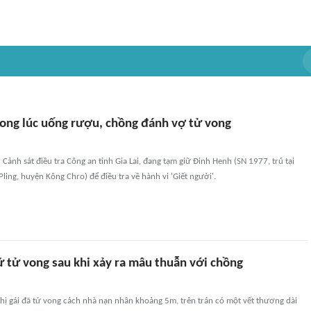
ong lúc uống rượu, chồng đánh vợ tử vong
Cảnh sát điều tra Công an tỉnh Gia Lai, đang tạm giữ Đinh Henh (SN 1977, trú tại
Pling, huyện Kông Chro) để điều tra về hành vi 'Giết người'.
 tử vong sau khi xảy ra mâu thuẫn với chồng
hị gái đã tử vong cách nhà nạn nhân khoảng 5m, trên trán có một vết thương dài