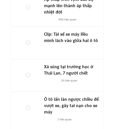
mạnh lên thành áp thấp
nhiệt đới
906
liên quan
Clip: Tài xế xe máy liều
mình lách vào giữa hai ô tô
Xả súng tại trường học ở
Thái Lan, 7 người chết
24
liên quan
Ô tô lấn làn ngược chiều để
vượt xe, gây tai nạn cho xe
máy
1
liên quan