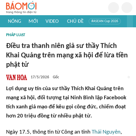
NÓNG
MỚI
VIDEO
CHỦ ĐỀ
#ASEAN Cup 2026
#Trí tuệ nhân tạo
#Mỹ - Iran
#Khám phá Việt Nam
PHÁP LUẬT
#Khám phá thế giới
Điều tra thanh niên giả sư thầy Thích
Khai Quảng trên mạng xã hội để lừa tiền
phật tử
17/5/2026
Gốc
Lợi dụng uy tín của sư thầy Thích Khai Quảng trên
mạng xã hội, đối tượng tại Ninh Bình lập Facebook
tích xanh giả mạo để kêu gọi công đức, chiếm đoạt
hơn 20 triệu đồng từ nhiều phật tử.
Ngày 17.5, thông tin từ Công an tỉnh
Thái Nguyên
,