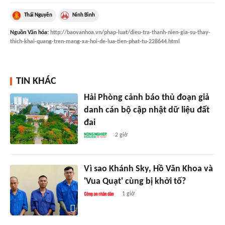
Thái Nguyên
Ninh Bình
Nguồn
Văn hóa
:
http://baovanhoa.vn/phap-luat/dieu-tra-thanh-nien-gia-su-thay-
thich-khai-quang-tren-mang-xa-hoi-de-lua-tien-phat-tu-228644.html
TIN KHÁC
Hải Phòng cảnh báo thủ đoạn giả
danh cán bộ cập nhật dữ liệu đất
đai
2 giờ
Vì sao Khánh Sky, Hồ Văn Khoa và
'Vua Quạt' cùng bị khởi tố?
1 giờ