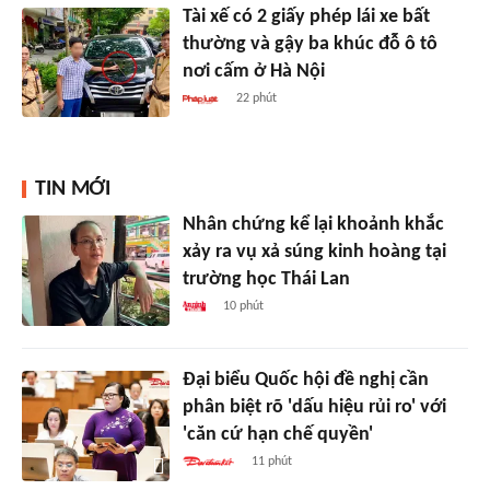
Tài xế có 2 giấy phép lái xe bất
thường và gậy ba khúc đỗ ô tô
nơi cấm ở Hà Nội
22 phút
TIN MỚI
Nhân chứng kể lại khoảnh khắc
xảy ra vụ xả súng kinh hoàng tại
trường học Thái Lan
10 phút
Đại biểu Quốc hội đề nghị cần
phân biệt rõ 'dấu hiệu rủi ro' với
'căn cứ hạn chế quyền'
11 phút