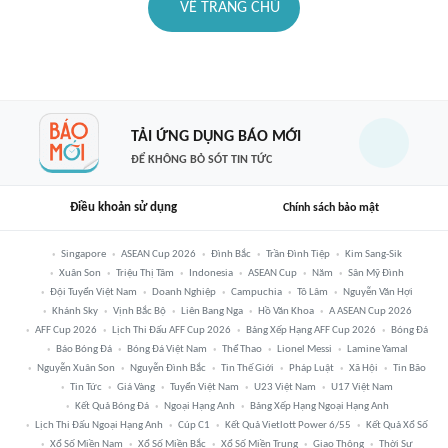
VỀ TRANG CHỦ
TẢI ỨNG DỤNG BÁO MỚI
ĐỂ KHÔNG BỎ SÓT TIN TỨC
Điều khoản sử dụng
Chính sách bảo mật
Singapore
ASEAN Cup 2026
Đình Bắc
Trần Đình Tiệp
Kim Sang-Sik
Xuân Son
Triệu Thị Tâm
Indonesia
ASEAN Cup
Năm
Sân Mỹ Đình
Đội Tuyển Việt Nam
Doanh Nghiệp
Campuchia
Tô Lâm
Nguyễn Văn Hợi
Khánh Sky
Vịnh Bắc Bộ
Liên Bang Nga
Hồ Văn Khoa
A ASEAN Cup 2026
AFF Cup 2026
Lịch Thi Đấu AFF Cup 2026
Bảng Xếp Hạng AFF Cup 2026
Bóng Đá
Báo Bóng Đá
Bóng Đá Việt Nam
Thể Thao
Lionel Messi
Lamine Yamal
Nguyễn Xuân Son
Nguyễn Đình Bắc
Tin Thế Giới
Pháp Luật
Xã Hội
Tin Bão
Tin Tức
Giá Vàng
Tuyển Việt Nam
U23 Việt Nam
U17 Việt Nam
Kết Quả Bóng Đá
Ngoại Hạng Anh
Bảng Xếp Hạng Ngoại Hạng Anh
Lịch Thi Đấu Ngoại Hạng Anh
Cúp C1
Kết Quả Vietlott Power 6/55
Kết Quả Xổ Số
Xổ Số Miền Nam
Xổ Số Miền Bắc
Xổ Số Miền Trung
Giao Thông
Thời Sự