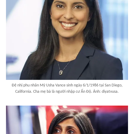
Đệ nhị phu nhân Mỹ Usha Vance sinh ngày 6/1/1986 tại San Diego,
California. Cha mẹ bà là người nhập cư Ấn Độ. Ảnh: diyatvusa.