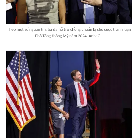
Theo một số nguồn tin, bà đã hỗ trợ chồng chuẩn bị cho cuộc tranh luận
Phó Tổng thống Mỹ năm 2024. Ảnh: GI.