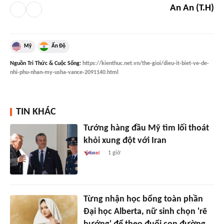
An An (T.H)
Mỹ
Ấn Độ
Nguồn
Tri Thức & Cuộc Sống
:
https://kienthuc.net.vn/the-gioi/dieu-it-biet-ve-de-
nhi-phu-nhan-my-usha-vance-2091140.html
TIN KHÁC
Tướng hàng đầu Mỹ tìm lối thoát
khỏi xung đột với Iran
1 giờ
Từng nhận học bổng toàn phần
Đại học Alberta, nữ sinh chọn 'rẽ