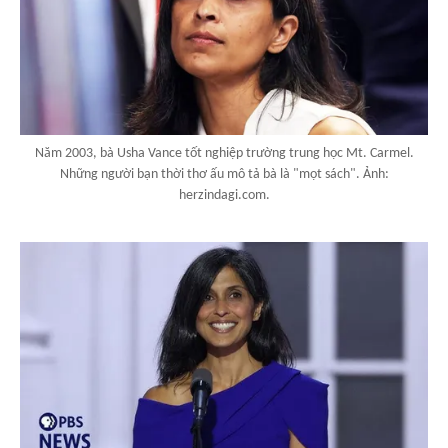
Năm 2003, bà Usha Vance tốt nghiệp trường trung học Mt. Carmel.
Những người bạn thời thơ ấu mô tả bà là "mọt sách". Ảnh:
herzindagi.com.