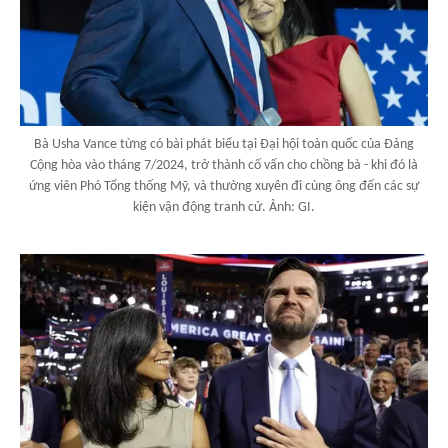
Bà Usha Vance từng có bài phát biểu tại Đại hội toàn quốc của Đảng
Cộng hòa vào tháng 7/2024, trở thành cố vấn cho chồng bà - khi đó là
ứng viên Phó Tổng thống Mỹ, và thường xuyên đi cùng ông đến các sự
kiện vận động tranh cử. Ảnh: GI.