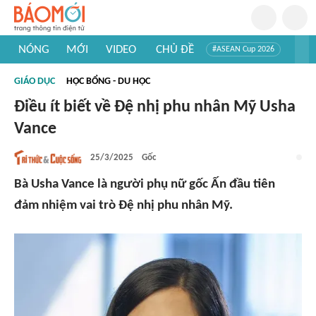
NÓNG
MỚI
VIDEO
CHỦ ĐỀ
#ASEAN Cup 2026
#Trí tuệ nhân tạo
#Mỹ - Iran
#Khám phá Việt Nam
GIÁO DỤC
HỌC BỔNG - DU HỌC
#Khám phá thế giới
Điều ít biết về Đệ nhị phu nhân Mỹ Usha
Vance
25/3/2025
Gốc
Bà Usha Vance là người phụ nữ gốc Ấn đầu tiên
đảm nhiệm vai trò Đệ nhị phu nhân Mỹ.