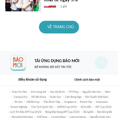
nhất từ ngày 9/8
1 giờ
VỀ TRANG CHỦ
TẢI ỨNG DỤNG BÁO MỚI
ĐỂ KHÔNG BỎ SÓT TIN TỨC
Điều khoản sử dụng
Chính sách bảo mật
Triệu Thị Tâm
Kim Sang-Sik
Sân Mỹ Đình
FPT Play
Nguyễn Văn Hợi
Năm
Campuchia
Hồ Văn Khoa
Xuân Son
Liên Bang Nga
Đội Tuyển Việt Nam
Tô Lâm
ASEAN Cup
Trần Đình Tiệp
Singapore
Khánh Sky
Indonesia
Doanh Nghiệp
Chủ Tịch Quốc Hội
ASEAN Cup 2026
Đình Bắc
AFF Cup 2026
Lịch Thi Đấu AFF Cup 2026
Bảng Xếp Hạng AFF Cup 2026
Bóng Đá
Báo Bóng Đá
Bóng Đá Việt Nam
Thể Thao
Lionel Messi
Lamine Yamal
Nguyễn Xuân Son