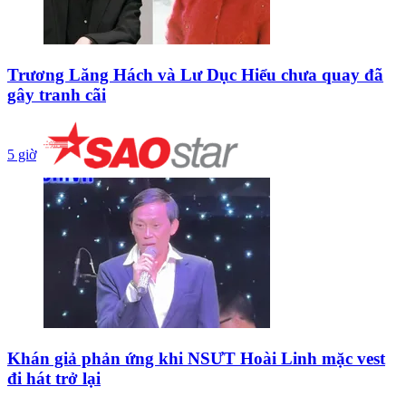
Trương Lăng Hách và Lư Dục Hiểu chưa quay đã
gây tranh cãi
5 giờ
Khán giả phản ứng khi NSƯT Hoài Linh mặc vest
đi hát trở lại