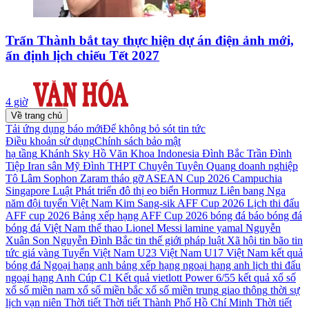
Trấn Thành bắt tay thực hiện dự án điện ảnh mới,
ấn định lịch chiếu Tết 2027
4 giờ
Về trang chủ
Tải ứng dụng báo mới
Để không bỏ sót tin tức
Điều khoản sử dụng
Chính sách bảo mật
hạ tầng
Khánh Sky
Hồ Văn Khoa
Indonesia
Đình Bắc
Trần Đình
Tiệp
Iran
sân Mỹ Đình
THPT Chuyên Tuyên Quang
doanh nghiệp
Tô Lâm
Sophon Zaram
tháo gỡ
ASEAN Cup 2026
Campuchia
Singapore
Luật Phát triển đô thị
eo biển Hormuz
Liên bang Nga
năm
đội tuyển Việt Nam
Kim Sang-sik
AFF Cup 2026
Lịch thi đấu
AFF cup 2026
Bảng xếp hạng AFF Cup 2026
bóng đá
báo bóng đá
bóng đá Việt Nam
thể thao
Lionel Messi
lamine yamal
Nguyễn
Xuân Son
Nguyễn Đình Bắc
tin thế giới
pháp luật
Xã hội
tin bão
tin
tức
giá vàng
Tuyển Việt Nam
U23 Việt Nam
U17 Việt Nam
kết quả
bóng đá
Ngoại hạng anh
bảng xếp hạng ngoại hạng anh
lịch thi đấu
ngoại hạng Anh
Cúp C1
Kết quả vietlott Power 6/55
kết quả xổ số
xổ số miền nam
xổ số miền bắc
xổ số miền trung
giao thông
thời sự
lịch vạn niên
Thời tiết
Thời tiết Thành Phố Hồ Chí Minh
Thời tiết