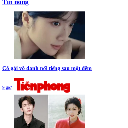
Tin nóng
Cô gái vô danh nổi tiếng sau một đêm
9 giờ