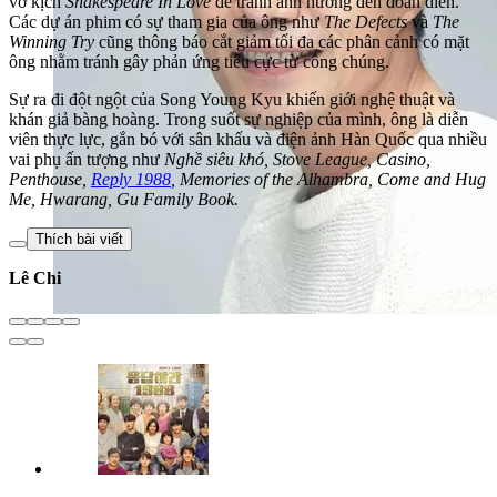
vở kịch
Shakespeare In Love
để tránh ảnh hưởng đến đoàn diễn.
Các dự án phim có sự tham gia của ông như
The Defects
và
The
Winning Try
cũng thông báo cắt giảm tối đa các phân cảnh có mặt
ông nhằm tránh gây phản ứng tiêu cực từ công chúng.
Sự ra đi đột ngột của Song Young Kyu khiến giới nghệ thuật và
khán giả bàng hoàng. Trong suốt sự nghiệp của mình, ông là diễn
viên thực lực, gắn bó với sân khấu và điện ảnh Hàn Quốc qua nhiều
vai phụ ấn tượng như
Nghề siêu khó, Stove League, Casino,
Penthouse,
Reply 1988
, Memories of the Alhambra, Come and Hug
Me, Hwarang, Gu Family Book.
Thích bài viết
Lê Chi