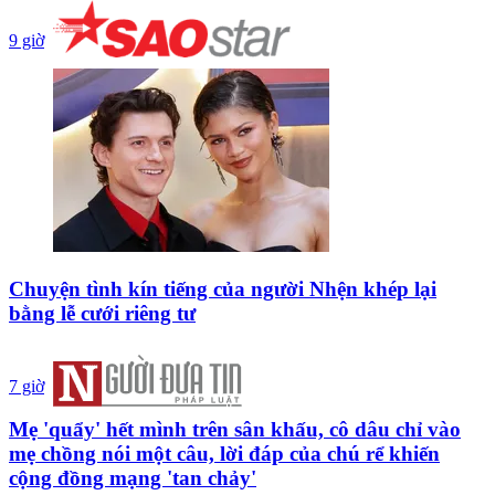
9 giờ
Chuyện tình kín tiếng của người Nhện khép lại
bằng lễ cưới riêng tư
7 giờ
Mẹ 'quẩy' hết mình trên sân khấu, cô dâu chỉ vào
mẹ chồng nói một câu, lời đáp của chú rể khiến
cộng đồng mạng 'tan chảy'