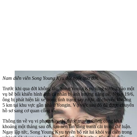
Nam diễn viên Song Young Kyu đột ngột qua đời.
Trước khi qua đời không lâu, Song Young Kyu từng vướng vào một
vụ bê bối khiến hình ảnh cá nhân bị ảnh hưởng nặng nề. Ngày 19/6,
ông bị phát hiện lái xe trong tình trạng say rượu, di chuyển khoảng
5 km tại khu vực gần nhà ở Yongin. Vụ việc sau đó đã được chuyển
hồ sơ sang cơ quan công tố.
Thông tin về vụ vi phạm này chỉ được truyền thông công khai
khoảng một tháng sau đó, tạo nên làn sóng tranh cãi trong dư luận.
Ngay lập tức, Song Young Kyu tuyên bố rút lui khỏi vai diễn trong