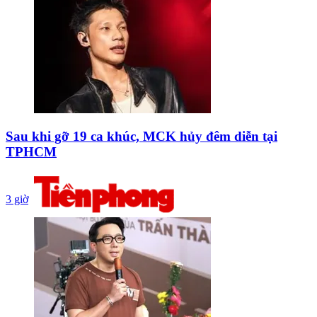
Sau khi gỡ 19 ca khúc, MCK hủy đêm diễn tại
TPHCM
3 giờ