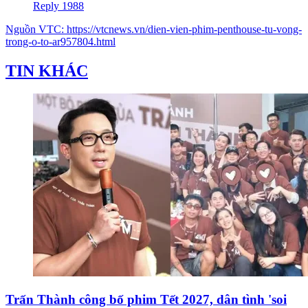
Reply 1988
Nguồn
VTC
:
https://vtcnews.vn/dien-vien-phim-penthouse-tu-vong-
trong-o-to-ar957804.html
TIN KHÁC
Trấn Thành công bố phim Tết 2027, dân tình 'soi