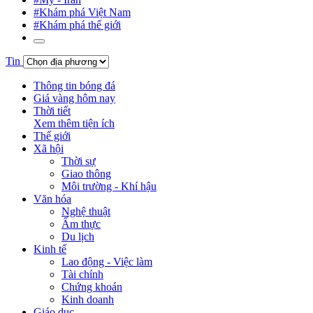
#Khám phá Việt Nam
#Khám phá thế giới
Tin
Thông tin bóng đá
Giá vàng hôm nay
Thời tiết
Xem thêm tiện ích
Thế giới
Xã hội
Thời sự
Giao thông
Môi trường - Khí hậu
Văn hóa
Nghệ thuật
Ẩm thực
Du lịch
Kinh tế
Lao động - Việc làm
Tài chính
Chứng khoán
Kinh doanh
Giáo dục