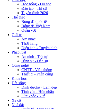
Học bổng - Du học
Đào tạo - Thi cử
Tuyển Sinh 2026
Thể thao
Bóng đá quốc tế
Bóng đá Việt Nam
Quần vợt
Giải trí
Âm nhạc
Thời trang
Điện ảnh - Truyền hình
Pháp luật
An ninh - Trật tự
Hình sự - Dân sự
Công nghệ
CNTT - Viễn thông
Thiết bị - Phần cứng
Khoa học
Đời sống
Dinh dưỡng - Làm đẹp
Tình yêu - Hôn nhân
Sức khỏe - Y tế
Xe cộ
Nhà đất