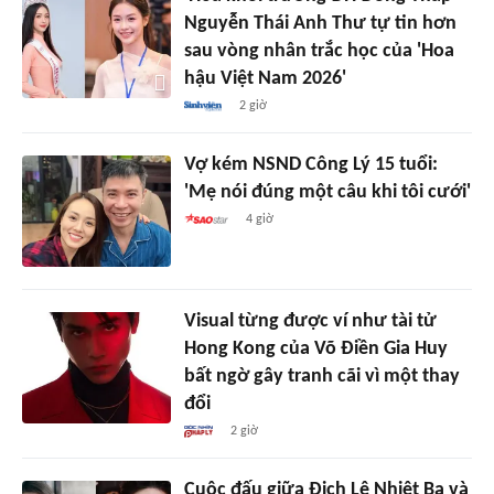
Nguyễn Thái Anh Thư tự tin hơn
sau vòng nhân trắc học của 'Hoa
hậu Việt Nam 2026'
2 giờ
Vợ kém NSND Công Lý 15 tuổi:
'Mẹ nói đúng một câu khi tôi cưới'
4 giờ
Visual từng được ví như tài tử
Hong Kong của Võ Điền Gia Huy
bất ngờ gây tranh cãi vì một thay
đổi
2 giờ
Cuộc đấu giữa Địch Lệ Nhiệt Ba và