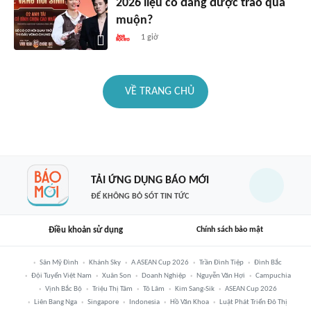
2026 liệu có đang được trao quá
muộn?
1 giờ
VỀ TRANG CHỦ
TẢI ỨNG DỤNG BÁO MỚI
ĐỂ KHÔNG BỎ SÓT TIN TỨC
Điều khoản sử dụng
Chính sách bảo mật
Sân Mỹ Đình
Khánh Sky
A ASEAN Cup 2026
Trần Đình Tiệp
Đình Bắc
Đội Tuyển Việt Nam
Xuân Son
Doanh Nghiệp
Nguyễn Văn Hợi
Campuchia
Vịnh Bắc Bộ
Triệu Thị Tâm
Tô Lâm
Kim Sang-Sik
ASEAN Cup 2026
Liên Bang Nga
Singapore
Indonesia
Hồ Văn Khoa
Luật Phát Triển Đô Thị