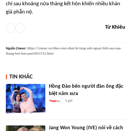
chỉ sau khoảng nửa tháng kết hôn khiến nhiều khán
giả phẫn nộ.
Tử Khiêu
Nguồn
Znews
:
https://znews.vn/dien-vien-nhat-bi-tung-anh-ngoai-tinh-sau-nua-
thang-ket-hon-post1651711.html
TIN KHÁC
Hồng Đào bên người đàn ông đặc
biệt năm xưa
5 giờ
Jang Won Young (IVE) nói về cách