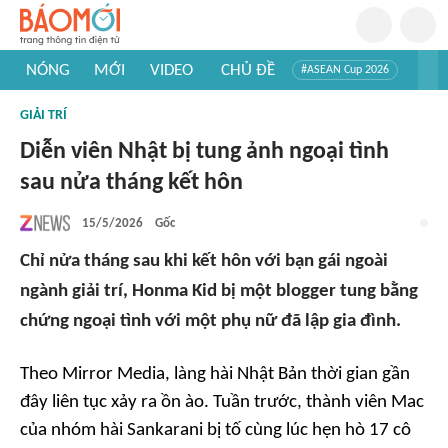
NÓNG
MỚI
VIDEO
CHỦ ĐỀ
#ASEAN Cup 2026
#Trí tuệ nhân tạo
#Mỹ - Iran
#Khám phá Việt Nam
GIẢI TRÍ
#Khám phá thế giới
Diễn viên Nhật bị tung ảnh ngoại tình
sau nửa tháng kết hôn
15/5/2026
Gốc
Chỉ nửa tháng sau khi kết hôn với bạn gái ngoài
ngành giải trí, Honma Kid bị một blogger tung bằng
chứng ngoại tình với một phụ nữ đã lập gia đình.
Theo
Mirror Media
, làng hài Nhật Bản thời gian gần
đây liên tục xảy ra ồn ào. Tuần trước, thành viên Mac
của nhóm hài Sankarani bị tố cùng lúc hẹn hò 17 cô