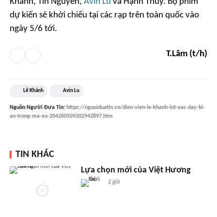
Khánh, Tín Nguyễn,
Avin Lu
và Hạnh Thúy. Bộ phim
dự kiến sẽ khởi chiếu tại các rạp trên toàn quốc vào
ngày 5/6 tới.
T.Lâm (t/h)
Lê Khánh
Avin Lu
Nguồn
Người Đưa Tin
:
https://nguoiduatin.vn/dien-vien-le-khanh-lot-xac-day-bi-
an-trong-ma-xo-204260509202942897.htm
TIN KHÁC
Lựa chọn mới của Việt Hương
2 giờ