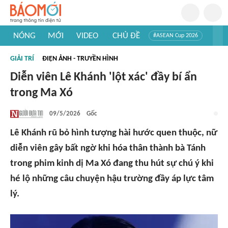
NÓNG
MỚI
VIDEO
CHỦ ĐỀ
#ASEAN Cup 2026
#Trí tuệ nhân tạo
#Mỹ - Iran
#Khám phá Việt Nam
GIẢI TRÍ
ĐIỆN ẢNH - TRUYỀN HÌNH
#Khám phá thế giới
Diễn viên Lê Khánh 'lột xác' đầy bí ẩn
trong Ma Xó
09/5/2026
Gốc
Lê Khánh rũ bỏ hình tượng hài hước quen thuộc, nữ
diễn viên gây bất ngờ khi hóa thân thành bà Tánh
trong phim kinh dị Ma Xó đang thu hút sự chú ý khi
hé lộ những câu chuyện hậu trường đầy áp lực tâm
lý.