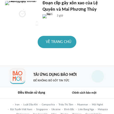
Đoạn clip gây xôn xao của Lệ
Quyên và Mai Phương Thúy
3 giờ
VỀ TRANG CHỦ
TẢI ỨNG DỤNG BÁO MỚI
ĐỂ KHÔNG BỎ SÓT TIN TỨC
Điều khoản sử dụng
Chính sách bảo mật
Iran
Luật Dầu Khí
Campuchia
Triệu Thị Tâm
Myanmar
Mũi Nghê
Đội Tuyển Việt Nam
Singapore
Ukraine
Đình Bắc
Liên Bang Nga
Malaysia