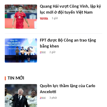
Quang Hải vượt Công Vinh, lập kỷ
lục mới ở đội tuyển Việt Nam
5 giờ
FPT được Bộ Công an trao tặng
bằng khen
2 giờ
TIN MỚI
Quyền lực thầm lặng của Carlo
Ancelotti
3 phút