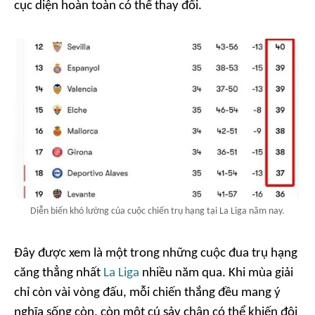
cục diện hoàn toàn có thể thay đổi.
Diễn biến khó lường của cuộc chiến trụ hạng tại La Liga năm nay.
Đây được xem là một trong những cuộc đua trụ hạng
căng thẳng nhất
La Liga
nhiều năm qua. Khi mùa giải
chỉ còn vài vòng đấu, mỗi chiến thắng đều mang ý
nghĩa sống còn, còn một cú sảy chân có thể khiến đội