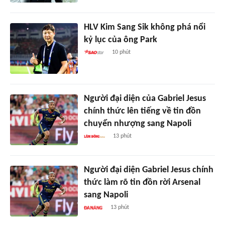
HLV Kim Sang Sik không phá nổi
kỷ lục của ông Park
10 phút
Người đại diện của Gabriel Jesus
chính thức lên tiếng về tin đồn
chuyển nhượng sang Napoli
13 phút
Người đại diện Gabriel Jesus chính
thức làm rõ tin đồn rời Arsenal
sang Napoli
13 phút