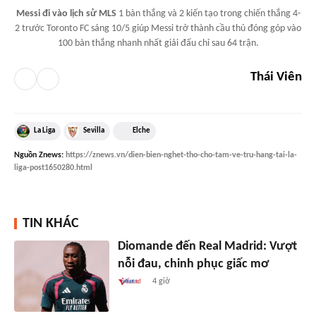
Messi đi vào lịch sử MLS
1 bàn thắng và 2 kiến tạo trong chiến thắng 4-
2 trước Toronto FC sáng 10/5 giúp Messi trở thành cầu thủ đóng góp vào
100 bàn thắng nhanh nhất giải đấu chỉ sau 64 trận.
Thái Viên
La Liga
Sevilla
Elche
Nguồn
Znews
:
https://znews.vn/dien-bien-nghet-tho-cho-tam-ve-tru-hang-tai-la-
liga-post1650280.html
TIN KHÁC
Diomande đến Real Madrid: Vượt
nỗi đau, chinh phục giấc mơ
4 giờ