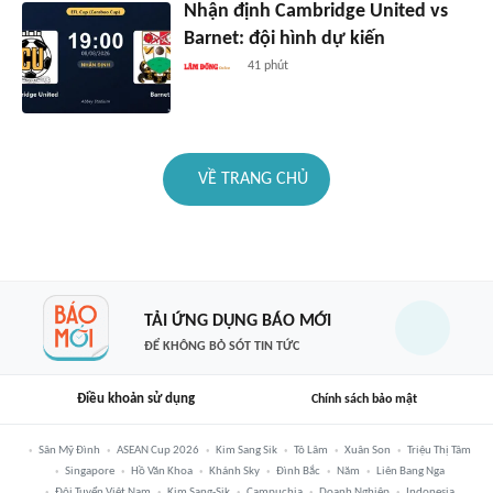
Nhận định Cambridge United vs
Barnet: đội hình dự kiến
41 phút
VỀ TRANG CHỦ
TẢI ỨNG DỤNG BÁO MỚI
ĐỂ KHÔNG BỎ SÓT TIN TỨC
Điều khoản sử dụng
Chính sách bảo mật
Sân Mỹ Đình
ASEAN Cup 2026
Kim Sang Sik
Tô Lâm
Xuân Son
Triệu Thị Tâm
Singapore
Hồ Văn Khoa
Khánh Sky
Đình Bắc
Năm
Liên Bang Nga
Đội Tuyển Việt Nam
Kim Sang-Sik
Campuchia
Doanh Nghiệp
Indonesia