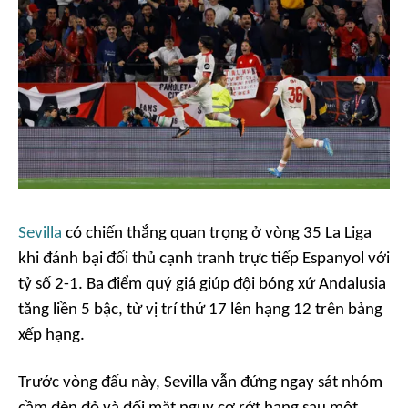
Sevilla
có chiến thắng quan trọng ở vòng 35 La Liga
khi đánh bại đối thủ cạnh tranh trực tiếp Espanyol với
tỷ số 2-1. Ba điểm quý giá giúp đội bóng xứ Andalusia
tăng liền 5 bậc, từ vị trí thứ 17 lên hạng 12 trên bảng
xếp hạng.
Trước vòng đấu này, Sevilla vẫn đứng ngay sát nhóm