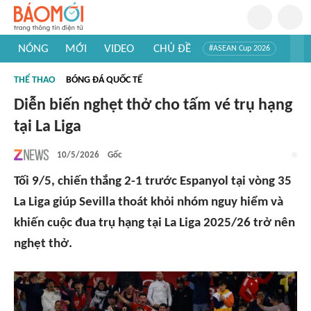
NÓNG
MỚI
VIDEO
CHỦ ĐỀ
#ASEAN Cup 2026
#Trí tuệ nhân tạo
#Mỹ - Iran
#Khám phá Việt Nam
THỂ THAO
BÓNG ĐÁ QUỐC TẾ
#Khám phá thế giới
Diễn biến nghẹt thở cho tấm vé trụ hạng
tại La Liga
10/5/2026
Gốc
Tối 9/5, chiến thắng 2-1 trước Espanyol tại vòng 35
La Liga giúp Sevilla thoát khỏi nhóm nguy hiểm và
khiến cuộc đua trụ hạng tại La Liga 2025/26 trở nên
nghẹt thở.