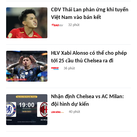
CĐV Thái Lan phản ứng khi tuyển
Việt Nam vào bán kết
32 phút
HLV Xabi Alonso có thể cho phép
tới 25 cầu thủ Chelsea ra đi
36 phút
Nhận định Chelsea vs AC Milan:
đội hình dự kiến
40 phút