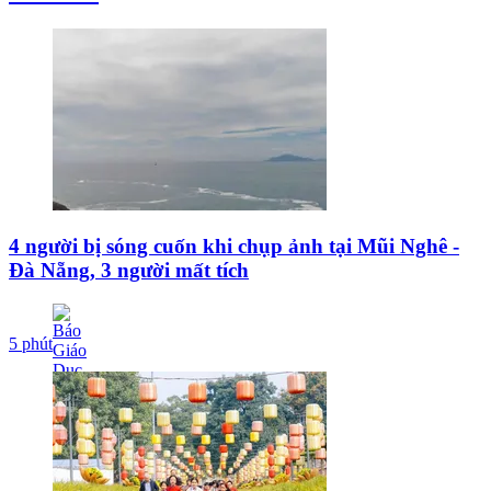
4 người bị sóng cuốn khi chụp ảnh tại Mũi Nghê -
Đà Nẵng, 3 người mất tích
5 phút