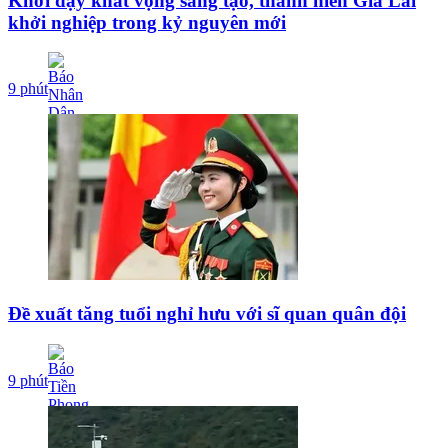
Khơi dậy khát vọng sáng tạo, thanh niên Gia Lai
khởi nghiệp trong kỷ nguyên mới
9 phút
Đề xuất tăng tuổi nghỉ hưu với sĩ quan quân đội
9 phút