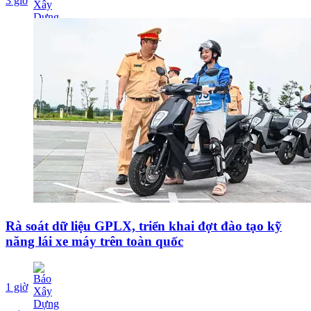
3 giờ
Rà soát dữ liệu GPLX, triển khai đợt đào tạo kỹ
năng lái xe máy trên toàn quốc
1 giờ