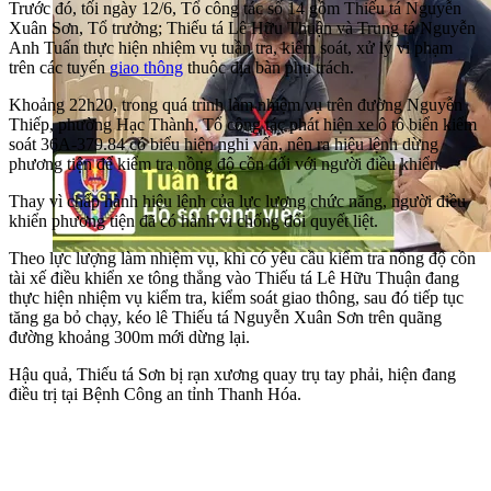
Trước đó, tối ngày 12/6, Tổ công tác số 14 gồm Thiếu tá Nguyễn
Xuân Sơn, Tổ trưởng; Thiếu tá Lê Hữu Thuận và Trung tá Nguyễn
Anh Tuấn thực hiện nhiệm vụ tuần tra, kiểm soát, xử lý vi phạm
trên các tuyến
giao thông
thuộc địa bàn phụ trách.
Khoảng 22h20, trong quá trình làm nhiệm vụ trên đường Nguyễn
Thiếp, phường Hạc Thành, Tổ công tác phát hiện xe ô tô biển kiểm
soát 36A-379.84 có biểu hiện nghi vấn, nên ra hiệu lệnh dừng
phương tiện để kiểm tra nồng độ cồn đối với người điều khiển.
Thay vì chấp hành hiệu lệnh của lực lượng chức năng, người điều
khiển phương tiện đã có hành vi chống đối quyết liệt.
Theo lực lượng làm nhiệm vụ, khi có yêu cầu kiểm tra nồng độ cồn
tài xế điều khiển xe tông thẳng vào Thiếu tá Lê Hữu Thuận đang
thực hiện nhiệm vụ kiểm tra, kiểm soát giao thông, sau đó tiếp tục
tăng ga bỏ chạy, kéo lê Thiếu tá Nguyễn Xuân Sơn trên quãng
đường khoảng 300m mới dừng lại.
Hậu quả, Thiếu tá Sơn bị rạn xương quay trụ tay phải, hiện đang
điều trị tại Bệnh Công an tỉnh Thanh Hóa.