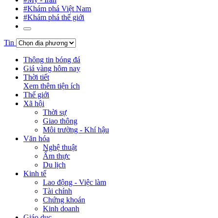
#Khám phá Việt Nam
#Khám phá thế giới
Tin
Thông tin bóng đá
Giá vàng hôm nay
Thời tiết
Xem thêm tiện ích
Thế giới
Xã hội
Thời sự
Giao thông
Môi trường - Khí hậu
Văn hóa
Nghệ thuật
Ẩm thực
Du lịch
Kinh tế
Lao động - Việc làm
Tài chính
Chứng khoán
Kinh doanh
Giáo dục