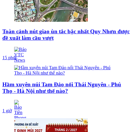
Toàn cảnh nút giao ùn tắc bậc nhất Quy Nhơn được
đề xuất làm cầu vượt
15 phút
Hầm xuyên núi Tam Đảo nối Thái Nguyên - Phú
Thọ - Hà Nội như thế nào?
1 giờ