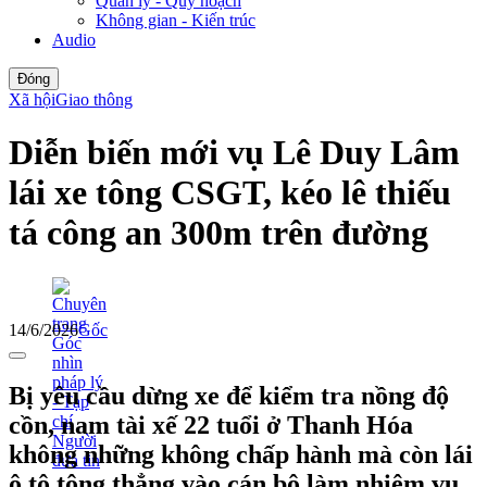
Quản lý - Quy hoạch
Không gian - Kiến trúc
Audio
Đóng
Xã hội
Giao thông
Diễn biến mới vụ Lê Duy Lâm
lái xe tông CSGT, kéo lê thiếu
tá công an 300m trên đường
14/6/2026
Gốc
Bị yêu cầu dừng xe để kiểm tra nồng độ
cồn, nam tài xế 22 tuổi ở Thanh Hóa
không những không chấp hành mà còn lái
ô tô tông thẳng vào cán bộ làm nhiệm vụ