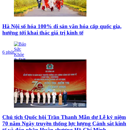
Hà Nội số hóa 100% di sản văn hóa cấp quốc gia,
hướng tới khai thác giá trị kinh tế
6 phút
Chủ tịch Quốc hội Trần Thanh Mẫn dự Lễ kỷ niệm
70 năm Ngày truyền thống lực lượng Cảnh sát kinh
tế và đón nhận Huân chương Hồ Chí Minh