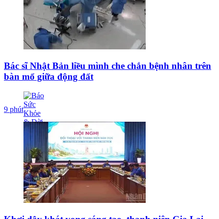
Bác sĩ Nhật Bản liều mình che chắn bệnh nhân trên
bàn mổ giữa động đất
9 phút