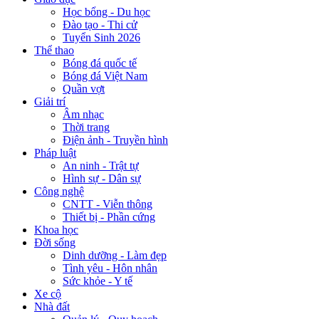
Học bổng - Du học
Đào tạo - Thi cử
Tuyển Sinh 2026
Thể thao
Bóng đá quốc tế
Bóng đá Việt Nam
Quần vợt
Giải trí
Âm nhạc
Thời trang
Điện ảnh - Truyền hình
Pháp luật
An ninh - Trật tự
Hình sự - Dân sự
Công nghệ
CNTT - Viễn thông
Thiết bị - Phần cứng
Khoa học
Đời sống
Dinh dưỡng - Làm đẹp
Tình yêu - Hôn nhân
Sức khỏe - Y tế
Xe cộ
Nhà đất