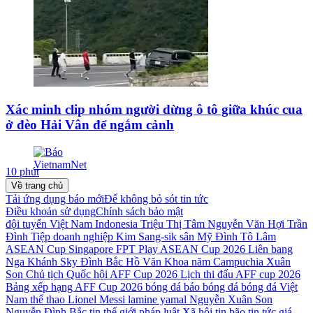
Xác minh clip nhóm người dừng ô tô giữa khúc cua
ở đèo Hải Vân để ngắm cảnh
10 phút
Về trang chủ
Tải ứng dụng báo mới
Để không bỏ sót tin tức
Điều khoản sử dụng
Chính sách bảo mật
đội tuyển Việt Nam
Indonesia
Triệu Thị Tâm
Nguyễn Văn Hợi
Trần
Đình Tiệp
doanh nghiệp
Kim Sang-sik
sân Mỹ Đình
Tô Lâm
ASEAN Cup
Singapore
FPT Play
ASEAN Cup 2026
Liên bang
Nga
Khánh Sky
Đình Bắc
Hồ Văn Khoa
năm
Campuchia
Xuân
Son
Chủ tịch Quốc hội
AFF Cup 2026
Lịch thi đấu AFF cup 2026
Bảng xếp hạng AFF Cup 2026
bóng đá
báo bóng đá
bóng đá Việt
Nam
thể thao
Lionel Messi
lamine yamal
Nguyễn Xuân Son
Nguyễn Đình Bắc
tin thế giới
pháp luật
Xã hội
tin bão
tin tức
giá