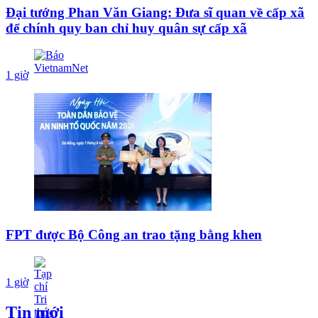
Đại tướng Phan Văn Giang: Đưa sĩ quan về cấp xã
để chính quy ban chỉ huy quân sự cấp xã
1 giờ
FPT được Bộ Công an trao tặng bằng khen
1 giờ
Tin mới