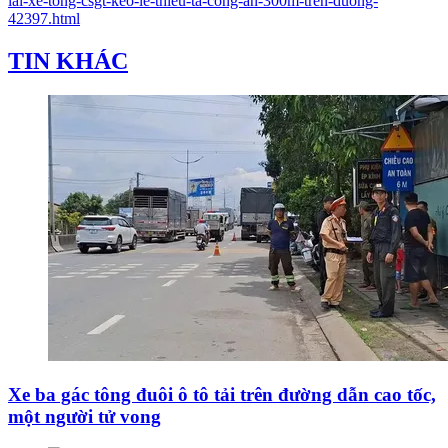
lai-xe-tong-csgt-keo-le-thieu-ta-cong-an-300m-tren-duong-
42397.html
TIN KHÁC
Xe ba gác tông đuôi ô tô tải trên đường dẫn cao tốc,
một người tử vong