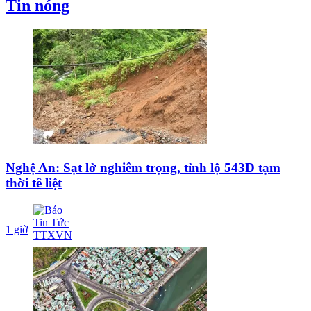
Tin nóng
Nghệ An: Sạt lở nghiêm trọng, tỉnh lộ 543D tạm
thời tê liệt
1 giờ