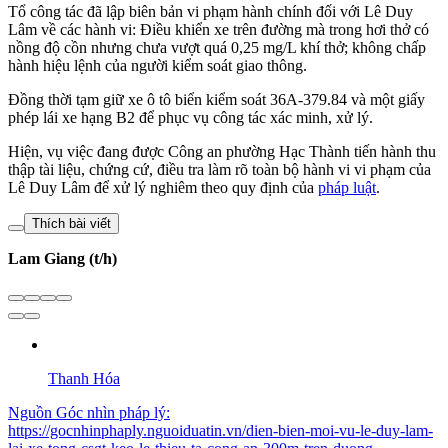
Tổ công tác đã lập biên bản vi phạm hành chính đối với Lê Duy
Lâm về các hành vi: Điều khiển xe trên đường mà trong hơi thở có
nồng độ cồn nhưng chưa vượt quá 0,25 mg/L khí thở; không chấp
hành hiệu lệnh của người kiểm soát giao thông.
Đồng thời tạm giữ xe ô tô biển kiểm soát 36A-379.84 và một giấy
phép lái xe hạng B2 để phục vụ công tác xác minh, xử lý.
Hiện, vụ việc đang được Công an phường Hạc Thành tiến hành thu
thập tài liệu, chứng cứ, điều tra làm rõ toàn bộ hành vi vi phạm của
Lê Duy Lâm để xử lý nghiêm theo quy định của
pháp luật
.
Thích bài viết
Lam Giang (t/h)
Thanh Hóa
Nguồn
Góc nhìn pháp lý
:
https://gocnhinphaply.nguoiduatin.vn/dien-bien-moi-vu-le-duy-lam-