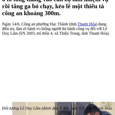
rồi tăng ga bỏ chạy, kéo lê một thiếu tá
công an khoảng 300m.
Ngày 14/6, Công an phường Hạc Thành (tỉnh
Thanh Hóa
) đang
điều tra, làm rõ hành vi chống người thi hành công vụ đối với Lê
Duy Lâm (SN 2003, trú thôn 4, xã Thiệu Trung, tỉnh Thanh Hóa).
Đối tượng Lê Duy Lâm (đánh dấu X đỏ). Ảnh: CA tỉnh Thanh Hóa.