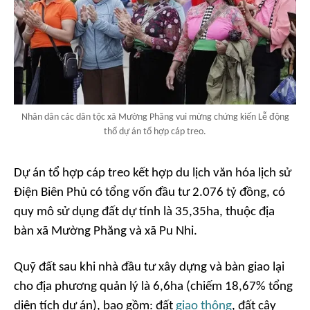
Nhân dân các dân tộc xã Mường Phăng vui mừng chứng kiến Lễ động
thổ dự án tổ hợp cáp treo.
Dự án tổ hợp cáp treo kết hợp du lịch văn hóa lịch sử
Điện Biên Phủ có tổng vốn đầu tư 2.076 tỷ đồng, có
quy mô sử dụng đất dự tính là 35,35ha, thuộc địa
bàn xã Mường Phăng và xã Pu Nhi.
Quỹ đất sau khi nhà đầu tư xây dựng và bàn giao lại
cho địa phương quản lý là 6,6ha (chiếm 18,67% tổng
diện tích dự án), bao gồm: đất
giao thông
, đất cây