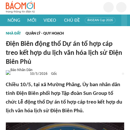
NÓNG
MỚI
VIDEO
CHỦ ĐỀ
#ASEAN Cup 2026
#Tuyển sinh đại học 2026
#Trí tuệ nhân tạo
#Mỹ - Iran
NHÀ ĐẤT
QUẢN LÝ - QUY HOẠCH
#Khám phá Việt Nam
#Khám phá thế giới
Điện Biên động thổ Dự án tổ hợp cáp
treo kết hợp du lịch văn hóa lịch sử Điện
Biên Phủ
10/5/2026
Gốc
Chiều 10/5, tại xã Mường Phăng, Ủy ban nhân dân
tỉnh Điện Biên phối hợp Tập đoàn Sun Group tổ
chức Lễ động thổ Dự án tổ hợp cáp treo kết hợp du
lịch văn hóa lịch sử Điện Biên Phủ.