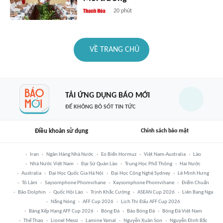
20 phút
VỀ TRANG CHỦ
TẢI ỨNG DỤNG BÁO MỚI
ĐỂ KHÔNG BỎ SÓT TIN TỨC
Điều khoản sử dụng
Chính sách bảo mật
Iran
Ngân Hàng Nhà Nước
Eo Biển Hormuz
Việt Nam-Australia
Lào
Nhà Nước Việt Nam
Đại Sứ Quán Lào
Trung Học Phổ Thông
Hai Nước
Australia
Đại Học Quốc Gia Hà Nội
Đại Học Công Nghệ Sydney
Lê Minh Hưng
Tô Lâm
Saysomphone Phomvihane
Xaysomphone Phomvihane
Điểm Chuẩn
Bão Dolphin
Quốc Hội Lào
Trịnh Khắc Cường
ASEAN Cup 2026
Liên Bang Nga
Nắng Nóng
AFF Cup 2026
Lịch Thi Đấu AFF Cup 2026
Bảng Xếp Hạng AFF Cup 2026
Bóng Đá
Báo Bóng Đá
Bóng Đá Việt Nam
Thể Thao
Lionel Messi
Lamine Yamal
Nguyễn Xuân Son
Nguyễn Đình Bắc