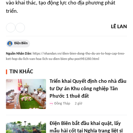
vào khai thác, tạo động lực cho địa phương phát
triển.
LÊ LAN
Điện Biên
Nguồn
Nhân Dân
:
https://nhandan.vn/dien-bien-dong-tho-du-an-to-hop-cap-treo-
ket-hop-du-lich-van-hoa-lich-su-dien-bien-phu-post961260.html
TIN KHÁC
Triển khai Quyết định cho nhà đầu
tư Dự án Khu công nghiệp Tân
Phước 1 thuê đất
Đồng Tháp
2 giờ
Điện Biên bắt đầu khai quật, lấy
mẫu hài cốt tại Nghĩa trang liệt sĩ